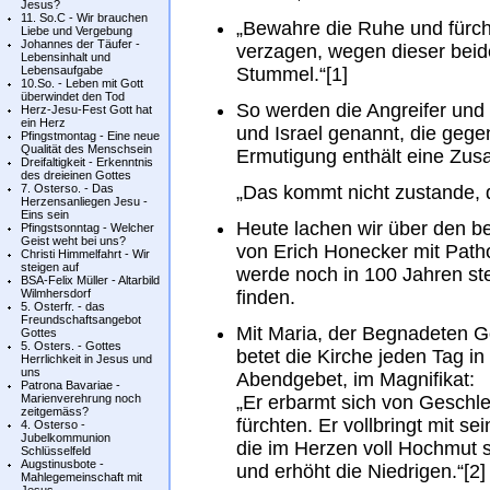
Jesus?
11. So.C - Wir brauchen
„Bewahre die Ruhe und fürchte
Liebe und Vergebung
Johannes der Täufer -
verzagen, wegen dieser beid
Lebensinhalt und
Lebensaufgabe
Stummel.“[1]
10.So. - Leben mit Gott
überwindet den Tod
So werden die Angreifer und
Herz-Jesu-Fest Gott hat
ein Herz
und Israel genannt, die geg
Pfingstmontag - Eine neue
Qualität des Menschsein
Ermutigung enthält eine Zus
Dreifaltigkeit - Erkenntnis
des dreieinen Gottes
7. Osterso. - Das
„Das kommt nicht zustande, 
Herzensanliegen Jesu -
Eins sein
Heute lachen wir über den b
Pfingstsonntag - Welcher
Geist weht bei uns?
von Erich Honecker mit Pat
Christi Himmelfahrt - Wir
steigen auf
werde noch in 100 Jahren st
BSA-Felix Müller - Altarbild
Wilmhersdorf
finden.
5. Osterfr. - das
Freundschaftsangebot
Mit Maria, der Begnadeten G
Gottes
5. Osters. - Gottes
betet die Kirche jeden Tag in
Herrlichkeit in Jesus und
uns
Abendgebet, im Magnifikat:
Patrona Bavariae -
Marienverehrung noch
„Er erbarmt sich von Geschle
zeitgemäss?
fürchten. Er vollbringt mit s
4. Osterso -
Jubelkommunion
die im Herzen voll Hochmut s
Schlüsselfeld
Augstinusbote -
und erhöht die Niedrigen.“[2
Mahlegemeinschaft mit