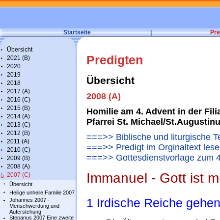
Startseite
|
Pre
Übersicht
Predigten
2021 (B)
2020
2019
Übersicht
2018
2017 (A)
2008 (A)
2016 (C)
2015 (B)
Homilie am 4. Advent in der Fili
2014 (A)
Pfarrei St. Michael/St.Augusti
2013 (C)
2012 (B)
===>> Biblische und liturgische 
2011 (A)
===>> Predigt im Orginaltext les
2010 (C)
===>> Gottesdienstvorlage zum 4
2009 (B)
2008 (A)
Immanuel - Gott ist mi
2007 (C)
Übersicht
Heilige unheile Familie 2007
1 Irdische Reiche gehen
Johannes 2007 -
Menschwerdung und
Auferstehung
Stepanus 2007 Eine zweite