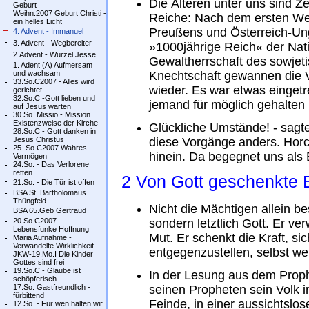
Die Älteren unter uns sind Z
Geburt
Weihn.2007 Geburt Christi -
Reiche: Nach dem ersten Wel
ein helles Licht
Preußens und Österreich-Ung
4. Advent - Immanuel
3. Advent - Wegbereiter
»1000jährige Reich« der Nati
2.Advent - Wurzel Jesse
Gewaltherrschaft des sowje
1. Adent (A) Aufmersam
und wachsam
Knechtschaft gewannen die V
33.So.C2007 - Alles wird
wieder. Es war etwas einget
gerichtet
32.So.C -Gott lieben und
jemand für möglich gehalten 
auf Jesus warten
30.So. Missio - Mission
Existenzweise der Kirche
Glückliche Umstände! - sagt
28.So.C - Gott danken in
Jesus Christus
diese Vorgänge anders. Horc
25. So.C2007 Wahres
hinein. Da begegnet uns als 
Vermögen
24.So. - Das Verlorene
retten
2 Von Gott geschenkte 
21.So. - Die Tür ist offen
BSA St. Bartholomäus
Thüngfeld
Nicht die Mächtigen allein 
BSA 65.Geb Gertraud
20.So.C2007 -
sondern letztlich Gott. Er v
Lebensfunke Hoffnung
Mut. Er schenkt die Kraft, si
Maria Aufnahme -
Verwandelte Wirklichkeit
entgegenzustellen, selbst we
JKW-19.Mo.I Die Kinder
Gottes sind frei
19.So.C - Glaube ist
In der Lesung aus dem Prophe
schöpferisch
17.So. Gastfreundlich -
seinen Propheten sein Volk 
fürbittend
Feinde, in einer aussichtslose
12.So. - Für wen halten wir