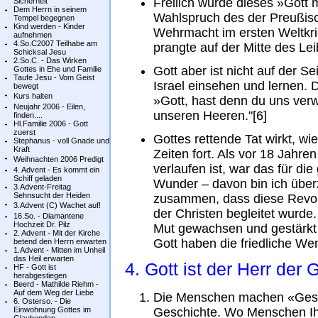
Freilich wurde dieses »Gott 
Sicherheit
Dem Herrn in seinem
Wahlspruch des der Preußis
Tempel begegnen
Kind werden - Kinder
Wehrmacht im ersten Weltkri
aufnehmen
4.So.C2007 Teilhabe am
prangte auf der Mitte des Lei
Schicksal Jesu
2.So.C. - Das Wirken
Gott aber ist nicht auf der 
Gottes in Ehe und Familie
Taufe Jesu - Vom Geist
Israel einsehen und lernen. 
bewegt
Kurs halten
»Gott, hast denn du uns verwo
Neujahr 2006 - Eilen,
unseren Heeren."[6]
finden....
Hl.Familie 2006 - Gott
zuerst
Gottes rettende Tat wirkt, wi
Stephanus - voll Gnade und
Kraft
Zeiten fort. Als vor 18 Jahre
Weihnachten 2006 Predigt
verlaufen ist, war das für d
4. Advent - Es kommt ein
Schiff geladen
Wunder – davon bin ich über
3.Advent-Freitag
Sehnsucht der Heiden
zusammen, dass diese Revo
3.Advent (C) Wachet auf!
der Christen begleitet wurde.
16.So. - Diamantene
Hochzeit Dr. Pilz
Mut gewachsen und gestärkt 
2. Advent - Mit der Kirche
Gott haben die friedliche We
betend den Herrn erwarten
1.Advent - Mitten im Unheil
das Heil erwarten
4. Gott ist der Herr der 
HF - Gott ist
herabgestiegen
Beerd - Mathilde Riehm -
Auf dem Weg der Liebe
Die Menschen machen «Geschi
6. Osterso. - Die
Einwohnung Gottes im
Geschichte. Wo Menschen Ihm