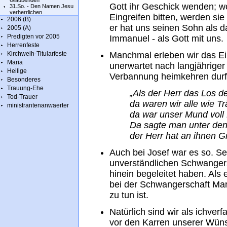
Glaubenden
Gott ihr Geschick wenden; w
31.So. - Den Namen Jesu
verherrlichen
Eingreifen bitten, werden si
2006 (B)
er hat uns seinen Sohn als d
2005 (A)
Predigten vor 2005
Immanuel - als Gott mit uns.
Herrenfeste
Kirchweih-Titularfeste
Manchmal erleben wir das Ein
Maria
unerwartet nach langjährige
Heilige
Verbannung heimkehren durft
Besonderes
Trauung-Ehe
„Als der Herr das Los 
Tod-Trauer
da waren wir alle wie 
ministrantenanwaerter
da war unser Mund voll
Da sagte man unter den
der Herr hat an ihnen G
Auch bei Josef war es so. Se
unverständlichen Schwangersc
hinein begeleitet haben. Als
bei der Schwangerschaft Mari
zu tun ist.
Natürlich sind wir als ichve
vor den Karren unserer Wün