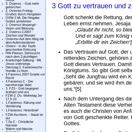
Jesus
3. Osterso. - Gott mehr
3 Gott zu vertrauen und z
gehorchen
2. Osterwo.Freitag -
Großes durch Hergeben
Gott schenkt die Rettung, den
OSW-2.Mi. Die Hingabe
Gottes annehmen
Leben ernst nehmen. Jesaja s
2. Osterso.Vespergd -
Vision und Weisung
„Glaubt ihr nicht, so bleib
2. Osterso.C2007 -
Und er sagt zum König v
Zeichen und Wunder
Ostermo-Auf dem Weg mit
„Erbitte dir ein Zeichen“
dem Auferstandenen
Ostern - In der Taufe
geschenkte Erlösung
Das Vertrauen auf Gott, der u
HW-Plamso. Sehnsucht
nach dem Zukünftigen
rettendes Zeichen, gehören
Krankengd-Salbung - Mit
Gott dieses Vertrauen. Damit
Jesus unterwegs
Dienstag 5. Fastenwoche -
Königtums. So gibt Gott selb
Homilie zu Num
5.Fasenso.2007 Gnade vor
„Seht die Jungfrau wird ein 
Recht
4.Fastenso.C - Der
gebären, und sie wird ihm d
barmherzige Vater
uns.“[5]
3. FZS - Gott begegnet
Araham und uns
FZW-2. Do. Weihetag Jer
Nach dem Untergang des da
17,5-10
1.Fastenso. Klärung und
Alten Testament diese Verhe
Verklärung
es auch die Christen von Anfa
1.Fastenso: Hirtenbrief
FZW-Ascherm. - Staub ist
von Gott geschenkte Retter. 
du!
7.So.C - Christliche
Gottes.
Narretei
Wahre und falsche