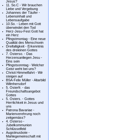
Jesus?
11. So.C - Wir brauchen
Liebe und Vergebung
Johannes der Täufer -
Lebensinhalt und
Lebensaufgabe
10.So. - Leben mit Gott
überwindet den Tod
Herz-Jesu-Fest Gott hat
ein Herz
Pfingstmontag - Eine neue
Qualität des Menschsein
Dreifaltigkeit - Erkenntnis
des dreieinen Gottes
7. Osterso. - Das
Herzensanliegen Jesu -
Eins sein
Pfingstsonntag - Welcher
Geist weht bei uns?
Christi Himmelfahrt - Wir
steigen auf
BSA-Felix Müller - Altarbild
Wilmhersdorf
5. Osterfr. - das
Freundschaftsangebot
Gottes
5. Osters. - Gottes
Herrlichkeit in Jesus und
uns
Patrona Bavariae -
Marienverehrung noch
zeitgemäss?
4. Osterso -
Jubelkommunion
Schlüsselfeld
Augstinusbote -
Mahlegemeinschaft mit