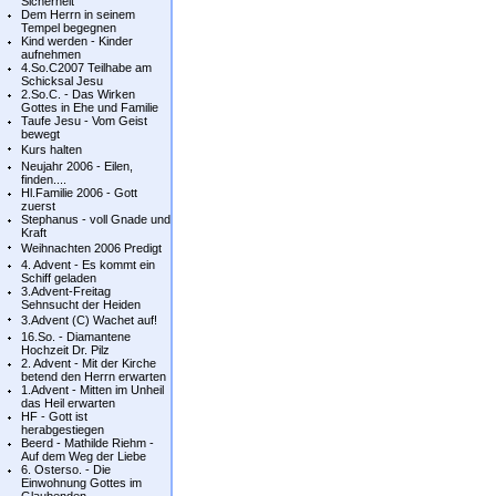
Sicherheit
Dem Herrn in seinem
Tempel begegnen
Kind werden - Kinder
aufnehmen
4.So.C2007 Teilhabe am
Schicksal Jesu
2.So.C. - Das Wirken
Gottes in Ehe und Familie
Taufe Jesu - Vom Geist
bewegt
Kurs halten
Neujahr 2006 - Eilen,
finden....
Hl.Familie 2006 - Gott
zuerst
Stephanus - voll Gnade und
Kraft
Weihnachten 2006 Predigt
4. Advent - Es kommt ein
Schiff geladen
3.Advent-Freitag
Sehnsucht der Heiden
3.Advent (C) Wachet auf!
16.So. - Diamantene
Hochzeit Dr. Pilz
2. Advent - Mit der Kirche
betend den Herrn erwarten
1.Advent - Mitten im Unheil
das Heil erwarten
HF - Gott ist
herabgestiegen
Beerd - Mathilde Riehm -
Auf dem Weg der Liebe
6. Osterso. - Die
Einwohnung Gottes im