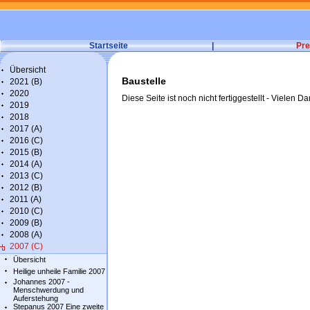
Startseite
|
Pre
Übersicht
Baustelle
2021 (B)
2020
Diese Seite ist noch nicht fertiggestellt - Vielen Da
2019
2018
2017 (A)
2016 (C)
2015 (B)
2014 (A)
2013 (C)
2012 (B)
2011 (A)
2010 (C)
2009 (B)
2008 (A)
2007 (C)
Übersicht
Heilige unheile Familie 2007
Johannes 2007 -
Menschwerdung und
Auferstehung
Stepanus 2007 Eine zweite