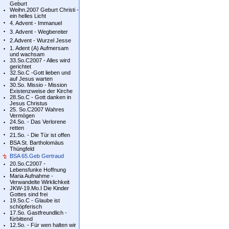
Geburt
Weihn.2007 Geburt Christi -
ein helles Licht
4. Advent - Immanuel
3. Advent - Wegbereiter
2.Advent - Wurzel Jesse
1. Adent (A) Aufmersam
und wachsam
33.So.C2007 - Alles wird
gerichtet
32.So.C -Gott lieben und
auf Jesus warten
30.So. Missio - Mission
Existenzweise der Kirche
28.So.C - Gott danken in
Jesus Christus
25. So.C2007 Wahres
Vermögen
24.So. - Das Verlorene
retten
21.So. - Die Tür ist offen
BSA St. Bartholomäus
Thüngfeld
BSA 65.Geb Gertraud
20.So.C2007 -
Lebensfunke Hoffnung
Maria Aufnahme -
Verwandelte Wirklichkeit
JKW-19.Mo.I Die Kinder
Gottes sind frei
19.So.C - Glaube ist
schöpferisch
17.So. Gastfreundlich -
fürbittend
12.So. - Für wen halten wir