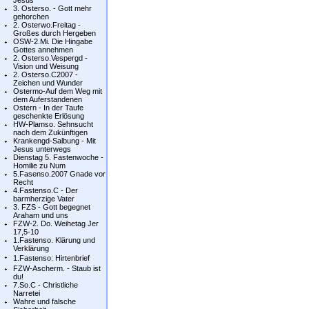
Jesus
3. Osterso. - Gott mehr
gehorchen
2. Osterwo.Freitag -
Großes durch Hergeben
OSW-2.Mi. Die Hingabe
Gottes annehmen
2. Osterso.Vespergd -
Vision und Weisung
2. Osterso.C2007 -
Zeichen und Wunder
Ostermo-Auf dem Weg mit
dem Auferstandenen
Ostern - In der Taufe
geschenkte Erlösung
HW-Plamso. Sehnsucht
nach dem Zukünftigen
Krankengd-Salbung - Mit
Jesus unterwegs
Dienstag 5. Fastenwoche -
Homilie zu Num
5.Fasenso.2007 Gnade vor
Recht
4.Fastenso.C - Der
barmherzige Vater
3. FZS - Gott begegnet
Araham und uns
FZW-2. Do. Weihetag Jer
17,5-10
1.Fastenso. Klärung und
Verklärung
1.Fastenso: Hirtenbrief
FZW-Ascherm. - Staub ist
du!
7.So.C - Christliche
Narretei
Wahre und falsche