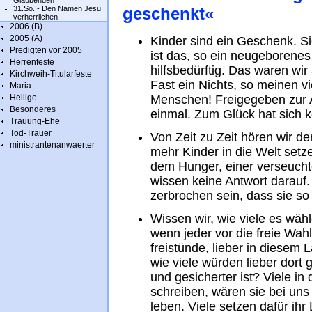
Glaubenden
31.So. - Den Namen Jesu
geschenkt«
verherrlichen
2006 (B)
2005 (A)
Kinder sind ein Geschenk. S
Predigten vor 2005
ist das, so ein neugeborenes 
Herrenfeste
hilfsbedürftig. Das waren wir
Kirchweih-Titularfeste
Fast ein Nichts, so meinen v
Maria
Heilige
Menschen! Freigegeben zur A
Besonderes
einmal. Zum Glück hat sich ke
Trauung-Ehe
Tod-Trauer
Von Zeit zu Zeit hören wir de
ministrantenanwaerter
mehr Kinder in die Welt setz
dem Hunger, einer verseucht
wissen keine Antwort darauf
zerbrochen sein, dass sie so
Wissen wir, wie viele es wähl
wenn jeder vor die freie Wah
freistünde, lieber in diesem
wie viele würden lieber dor
und gesicherter ist? Viele in
schreiben, wären sie bei uns
leben. Viele setzen dafür ihr