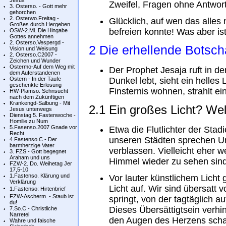
Jesus
Zweifel, Fragen ohne Antwort
3. Osterso. - Gott mehr
gehorchen
2. Osterwo.Freitag -
Glücklich, auf wen das alles n
Großes durch Hergeben
befreien konnte! Was aber is
OSW-2.Mi. Die Hingabe
Gottes annehmen
2. Osterso.Vespergd -
2 Die erhellende Botsch
Vision und Weisung
2. Osterso.C2007 -
Zeichen und Wunder
Ostermo-Auf dem Weg mit
Der Prophet Jesaja ruft in d
dem Auferstandenen
Ostern - In der Taufe
Dunkel lebt, sieht ein helles
geschenkte Erlösung
Finsternis wohnen, strahlt ein
HW-Plamso. Sehnsucht
nach dem Zukünftigen
Krankengd-Salbung - Mit
2.1 Ein großes Licht? We
Jesus unterwegs
Dienstag 5. Fastenwoche -
Homilie zu Num
5.Fasenso.2007 Gnade vor
Etwa die Flutlichter der Sta
Recht
unseren Städten sprechen Um
4.Fastenso.C - Der
barmherzige Vater
verblassen. Vielleicht eher w
3. FZS - Gott begegnet
Araham und uns
Himmel wieder zu sehen sin
FZW-2. Do. Weihetag Jer
17,5-10
1.Fastenso. Klärung und
Vor lauter künstlichem Licht
Verklärung
Licht auf. Wir sind übersatt 
1.Fastenso: Hirtenbrief
FZW-Ascherm. - Staub ist
springt, von der tagtäglich a
du!
Dieses Übersättigtsein verhi
7.So.C - Christliche
Narretei
den Augen des Herzens schau
Wahre und falsche