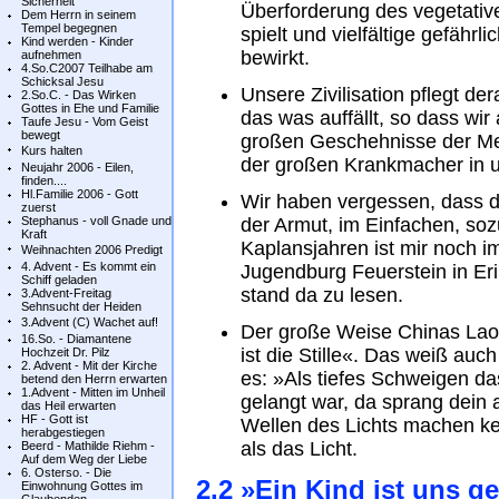
Sicherheit
Überforderung des vegetativ
Dem Herrn in seinem
Tempel begegnen
spielt und vielfältige gefährl
Kind werden - Kinder
bewirkt.
aufnehmen
4.So.C2007 Teilhabe am
Schicksal Jesu
Unsere Zivilisation pflegt d
2.So.C. - Das Wirken
Gottes in Ehe und Familie
das was auffällt, so dass wi
Taufe Jesu - Vom Geist
bewegt
großen Geschehnisse der Men
Kurs halten
der großen Krankmacher in u
Neujahr 2006 - Eilen,
finden....
Hl.Familie 2006 - Gott
Wir haben vergessen, dass d
zuerst
Stephanus - voll Gnade und
der Armut, im Einfachen, so
Kraft
Kaplansjahren ist mir noch i
Weihnachten 2006 Predigt
4. Advent - Es kommt ein
Jugendburg Feuerstein in Eri
Schiff geladen
stand da zu lesen.
3.Advent-Freitag
Sehnsucht der Heiden
3.Advent (C) Wachet auf!
Der große Weise Chinas Laot
16.So. - Diamantene
ist die Stille«. Das weiß auc
Hochzeit Dr. Pilz
2. Advent - Mit der Kirche
es: »Als tiefes Schweigen das
betend den Herrn erwarten
1.Advent - Mitten im Unheil
gelangt war, da sprang dein 
das Heil erwarten
HF - Gott ist
Wellen des Lichts machen kei
herabgestiegen
als das Licht.
Beerd - Mathilde Riehm -
Auf dem Weg der Liebe
6. Osterso. - Die
2.2 »Ein Kind ist uns g
Einwohnung Gottes im