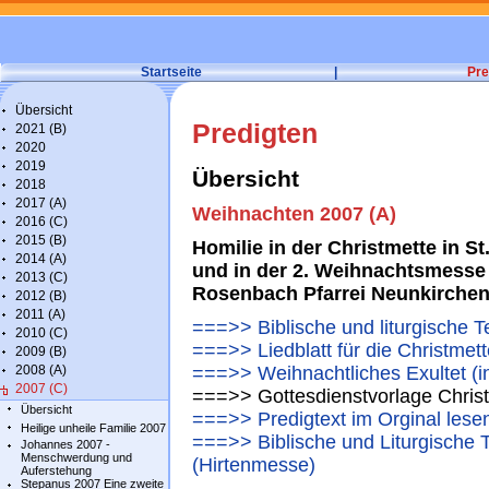
Startseite
|
Pre
Übersicht
Predigten
2021 (B)
2020
2019
Übersicht
2018
2017 (A)
Weihnachten 2007 (A)
2016 (C)
2015 (B)
Homilie in der Christmette in 
2014 (A)
und in der 2. Weihnachtsmesse 
2013 (C)
Rosenbach Pfarrei Neunkirche
2012 (B)
2011 (A)
===>> Biblische und liturgische T
2010 (C)
===>> Liedblatt für die Christmett
2009 (B)
2008 (A)
===>> Weihnachtliches Exultet (in
2007 (C)
===>> Gottesdienstvorlage Chris
Übersicht
===>> Predigtext im Orginal lese
Heilige unheile Familie 2007
===>> Biblische und Liturgische 
Johannes 2007 -
Menschwerdung und
(Hirtenmesse)
Auferstehung
Stepanus 2007 Eine zweite