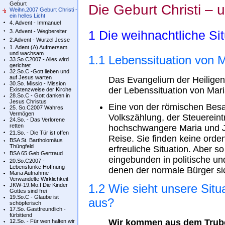
Geburt
Die Geburt Christi – 
Weihn.2007 Geburt Christi -
ein helles Licht
4. Advent - Immanuel
3. Advent - Wegbereiter
1 Die weihnachtliche Sit
2.Advent - Wurzel Jesse
1. Adent (A) Aufmersam
und wachsam
1.1 Lebenssituation von 
33.So.C2007 - Alles wird
gerichtet
32.So.C -Gott lieben und
auf Jesus warten
Das Evangelium der Heiligen
30.So. Missio - Mission
der Lebenssituation von Mari
Existenzweise der Kirche
28.So.C - Gott danken in
Jesus Christus
Eine von der römischen Bes
25. So.C2007 Wahres
Vermögen
Volkszählung, der Steuerein
24.So. - Das Verlorene
retten
hochschwangere Maria und Jo
21.So. - Die Tür ist offen
Reise. Sie finden keine orden
BSA St. Bartholomäus
Thüngfeld
erfreuliche Situation. Aber so
BSA 65.Geb Gertraud
eingebunden in politische und
20.So.C2007 -
Lebensfunke Hoffnung
denen der normale Bürger si
Maria Aufnahme -
Verwandelte Wirklichkeit
JKW-19.Mo.I Die Kinder
1.2 Wie sieht unsere Sit
Gottes sind frei
19.So.C - Glaube ist
aus?
schöpferisch
17.So. Gastfreundlich -
fürbittend
Wir kommen aus dem Trube
12.So. - Für wen halten wir