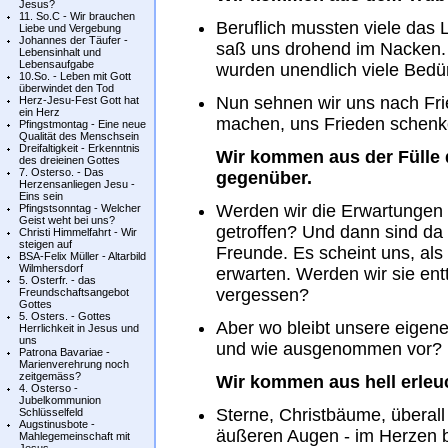
Jesus?
11. So.C - Wir brauchen
Beruflich mussten viele das
Liebe und Vergebung
Johannes der Täufer -
saß uns drohend im Nacken.
Lebensinhalt und
Lebensaufgabe
wurden unendlich viele Bedür
10.So. - Leben mit Gott
überwindet den Tod
Nun sehnen wir uns nach Fri
Herz-Jesu-Fest Gott hat
ein Herz
machen, uns Frieden schen
Pfingstmontag - Eine neue
Qualität des Menschsein
Dreifaltigkeit - Erkenntnis
Wir kommen aus der Fülle d
des dreieinen Gottes
7. Osterso. - Das
gegenüber.
Herzensanliegen Jesu -
Eins sein
Werden wir die Erwartungen 
Pfingstsonntag - Welcher
Geist weht bei uns?
getroffen? Und dann sind da
Christi Himmelfahrt - Wir
steigen auf
Freunde. Es scheint uns, als
BSA-Felix Müller - Altarbild
Wilmhersdorf
erwarten. Werden wir sie en
5. Osterfr. - das
vergessen?
Freundschaftsangebot
Gottes
5. Osters. - Gottes
Aber wo bleibt unsere eigene
Herrlichkeit in Jesus und
uns
und wie ausgenommen vor?
Patrona Bavariae -
Marienverehrung noch
zeitgemäss?
Wir kommen aus hell erleu
4. Osterso -
Jubelkommunion
Sterne, Christbäume, überall L
Schlüsselfeld
Augstinusbote -
äußeren Augen - im Herzen b
Mahlegemeinschaft mit