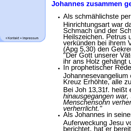
Johannes zusammen ge
Als schmählichste pe
Hinrichtungsart war d
Schmach und der Schad
Heilszeichen. Petrus 
verkünden bei ihrem 
(Apg 5,30) den Gekre
"Der Gott unserer Vät
ihr ans Holz gehängt 
In prophetischer Rede
Johannesevangelium d
Kreuz Erhöhte, alle zu
Bei Joh 13,31f. heißt
hinausgegangen war, s
Menschensohn verherrl
verherrlicht."
Als Johannes in sein
Auferweckung Jesu v
berichtet, hat er bere