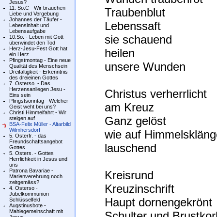
Jesus?
11. So.C - Wir brauchen
Traubenblut
Liebe und Vergebung
Johannes der Täufer -
Lebenssaft
Lebensinhalt und
Lebensaufgabe
sie schauend
10.So. - Leben mit Gott
überwindet den Tod
Herz-Jesu-Fest Gott hat
heilen
ein Herz
Pfingstmontag - Eine neue
unsere Wunden
Qualität des Menschsein
Dreifaltigkeit - Erkenntnis
des dreieinen Gottes
7. Osterso. - Das
Herzensanliegen Jesu -
Christus verherrlicht
Eins sein
Pfingstsonntag - Welcher
am Kreuz
Geist weht bei uns?
Christi Himmelfahrt - Wir
Ganz gelöst
steigen auf
BSA-Felix Müller - Altarbild
Wilmhersdorf
wie auf Himmelskläng
5. Osterfr. - das
Freundschaftsangebot
lauschend
Gottes
5. Osters. - Gottes
Herrlichkeit in Jesus und
uns
Patrona Bavariae -
Kreisrund
Marienverehrung noch
zeitgemäss?
Kreuzinschrift
4. Osterso -
Jubelkommunion
Haupt dornengekrönt
Schlüsselfeld
Augstinusbote -
Mahlegemeinschaft mit
Schulter und Brustkor