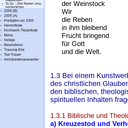
Glaubenden
der Weinstock
31.So. - Den Namen Jesu
verherrlichen
Wir
2006 (B)
2005 (A)
die Reben
Predigten vor 2005
Herrenfeste
in ihm bleibend
Kirchweih-Titularfeste
Frucht bringend
Maria
Heilige
für Gott
Besonderes
Trauung-Ehe
und die Welt.
Tod-Trauer
ministrantenanwaerter
1.3 Bei einem Kunstwerk
des christlichen Glauben
den biblischen, theologi
spirituellen Inhalten fra
1.3.1 Biblische und Theo
a) Kreuzestod und Verh