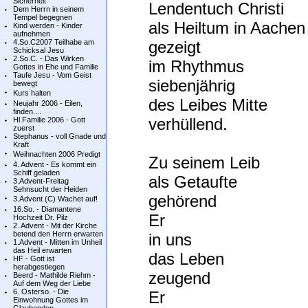
Sicherheit
Lendentuch Christi
Dem Herrn in seinem
Tempel begegnen
als Heiltum in Aachen
Kind werden - Kinder
aufnehmen
4.So.C2007 Teilhabe am
gezeigt
Schicksal Jesu
2.So.C. - Das Wirken
im Rhythmus
Gottes in Ehe und Familie
Taufe Jesu - Vom Geist
siebenjährig
bewegt
Kurs halten
des Leibes Mitte
Neujahr 2006 - Eilen,
finden....
verhüllend.
Hl.Familie 2006 - Gott
zuerst
Stephanus - voll Gnade und
Kraft
Weihnachten 2006 Predigt
Zu seinem Leib
4. Advent - Es kommt ein
Schiff geladen
als Getaufte
3.Advent-Freitag
Sehnsucht der Heiden
gehörend
3.Advent (C) Wachet auf!
16.So. - Diamantene
Er
Hochzeit Dr. Pilz
2. Advent - Mit der Kirche
betend den Herrn erwarten
in uns
1.Advent - Mitten im Unheil
das Heil erwarten
das Leben
HF - Gott ist
herabgestiegen
zeugend
Beerd - Mathilde Riehm -
Auf dem Weg der Liebe
6. Osterso. - Die
Er
Einwohnung Gottes im