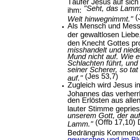
Täufer Jesus auf sich
"Seht, das Lamm
ihm:
(
Welt hinwegnimmt."
Als Mensch und Mess
der gewaltlosen Liebe
den Knecht Gottes pr
misshandelt und niede
Mund nicht auf. Wie
Schlachten führt, und
seiner Scherer, so ta
(Jes 53,7)
auf."
Zugleich wird Jesus i
Johannes das verherr
den Erlösten aus alle
lauter Stimme gepries
unserem Gott, der au
(Offb 17,10) 
Lamm."
Bedrängnis Kommen
gewaschen und im Bl