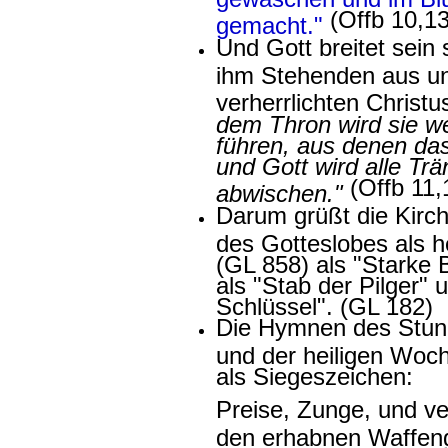
(Offb 10,13
gemacht."
Und Gott breitet sein
ihm Stehenden aus un
verherrlichten Christu
dem Thron wird sie w
führen, aus denen da
und Gott wird alle Tr
(Offb 11,
abwischen."
Darum grüßt die Kirch
des Gotteslobes als h
(GL 858) als "Starke 
als "Stab der Pilger"
Schlüssel". (GL 182)
Die Hymnen des Stund
und der heiligen Woch
als Siegeszeichen:
Preise, Zunge, und v
den erhabnen Waffen