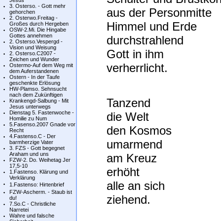
Jesus
3. Osterso. - Gott mehr
aus der Personmitte
gehorchen
2. Osterwo.Freitag -
Himmel und Erde
Großes durch Hergeben
OSW-2.Mi. Die Hingabe
Gottes annehmen
durchstrahlend
2. Osterso.Vespergd -
Vision und Weisung
Gott in ihm
2. Osterso.C2007 -
Zeichen und Wunder
verherrlicht.
Ostermo-Auf dem Weg mit
dem Auferstandenen
Ostern - In der Taufe
geschenkte Erlösung
HW-Plamso. Sehnsucht
nach dem Zukünftigen
Tanzend
Krankengd-Salbung - Mit
Jesus unterwegs
Dienstag 5. Fastenwoche -
die Welt
Homilie zu Num
5.Fasenso.2007 Gnade vor
den Kosmos
Recht
4.Fastenso.C - Der
umarmend
barmherzige Vater
3. FZS - Gott begegnet
Araham und uns
am Kreuz
FZW-2. Do. Weihetag Jer
17,5-10
erhöht
1.Fastenso. Klärung und
Verklärung
alle an sich
1.Fastenso: Hirtenbrief
FZW-Ascherm. - Staub ist
ziehend.
du!
7.So.C - Christliche
Narretei
Wahre und falsche