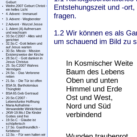
Geburt
Entstehungszeit und -ort,
Weihn.2007 Geburt Christi -
ein helles Licht
fragen.
4. Advent - Immanuel
3. Advent - Wegbereiter
2.Advent - Wurzel Jesse
1. Adent (A) Aufmersam
1.2 Wir können es als Ga
und wachsam
33.So.C2007 - Alles wird
um schauend im Bild zu s
gerichtet
32.So.C -Gott lieben und
auf Jesus warten
30.So. Missio - Mission
Existenzweise der Kirche
28.So.C - Gott danken in
In Kosmischer Weite
Jesus Christus
25. So.C2007 Wahres
Vermögen
Baum des Lebens
24.So. - Das Verlorene
retten
Oben und unten
21.So. - Die Tür ist offen
BSA St. Bartholomäus
Himmel und Erde
Thüngfeld
BSA 65.Geb Gertraud
Ost und West,
20.So.C2007 -
Lebensfunke Hoffnung
Nord und Süd
Maria Aufnahme -
Verwandelte Wirklichkeit
verbindend
JKW-19.Mo.I Die Kinder
Gottes sind frei
19.So.C - Glaube ist
schöpferisch
17.So. Gastfreundlich -
fürbittend
Wunden traubenrot
12.So. - Für wen halten wir