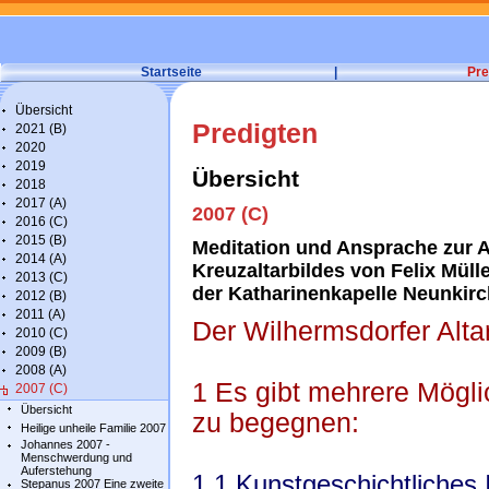
Startseite
|
Pre
Übersicht
Predigten
2021 (B)
2020
2019
Übersicht
2018
2017 (A)
2007 (C)
2016 (C)
2015 (B)
Meditation und Ansprache zur A
2014 (A)
Kreuzaltarbildes von Felix Müll
2013 (C)
der Katharinenkapelle Neunkir
2012 (B)
2011 (A)
Der Wilhermsdorfer Alta
2010 (C)
2009 (B)
2008 (A)
1 Es gibt mehrere Mögl
2007 (C)
Übersicht
zu begegnen:
Heilige unheile Familie 2007
Johannes 2007 -
Menschwerdung und
Auferstehung
1.1 Kunstgeschichtliches 
Stepanus 2007 Eine zweite