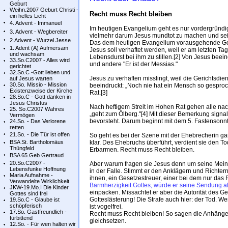
Geburt
Weihn.2007 Geburt Christi -
Recht muss Recht bleiben
ein helles Licht
4. Advent - Immanuel
Im heutigen Evangelium geht es nur vordergründi
3. Advent - Wegbereiter
vielmehr darum Jesus mundtot zu machen und sein
2.Advent - Wurzel Jesse
Das dem heutigen Evangelium vorausgehende Ges
1. Adent (A) Aufmersam
Jesus soll verhaftet werden, weil er am letzten T
und wachsam
Lebensdurst bei ihm zu stillen.[2] Von Jesus beein
33.So.C2007 - Alles wird
und andere "Er ist der Messias."
gerichtet
32.So.C -Gott lieben und
Jesus zu verhaften misslingt, weil die Gerichtsdie
auf Jesus warten
30.So. Missio - Mission
beeindruckt: „Noch nie hat ein Mensch so gesproc
Existenzweise der Kirche
Rat.[3]
28.So.C - Gott danken in
Jesus Christus
Nach heftigem Streit im Hohen Rat gehen alle nac
25. So.C2007 Wahres
„geht zum Ölberg."[4] Mit dieser Bemerkung signali
Vermögen
bevorsteht. Darum beginnt mit dem 5. Fastensonnt
24.So. - Das Verlorene
retten
21.So. - Die Tür ist offen
So geht es bei der Szene mit der Ehebrecherin ga
BSA St. Bartholomäus
klar. Des Ehebruchs überführt, verdient sie den Tod
Thüngfeld
Erbarmen. Recht muss Recht bleiben.
BSA 65.Geb Gertraud
20.So.C2007 -
Aber warum fragen sie Jesus denn um seine Meinung
Lebensfunke Hoffnung
in der Falle. Stimmt er den Anklägern und Richter
Maria Aufnahme -
ihnen, ein Gesetzestreuer, einer bei dem nur das 
Verwandelte Wirklichkeit
Barmherzigkeit Gottes, würde er seine Sendung al
JKW-19.Mo.I Die Kinder
einpacken. Missachtet er aber die Autorität des Ge
Gottes sind frei
Gotteslästerung! Die Strafe auch hier: der Tod. We
19.So.C - Glaube ist
schöpferisch
ist vogelfrei.
17.So. Gastfreundlich -
Recht muss Recht bleiben! So sagen die Anhänger
fürbittend
gleichsetzen.
12.So. - Für wen halten wir