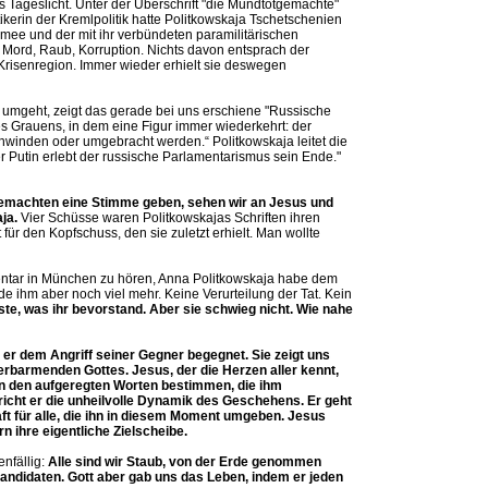
s Tageslicht. Unter der Überschrift "die Mundtotgemachte"
tikerin der Kremlpolitik hatte Politkowskaja Tschetschenien
Armee und der mit ihr verbündeten paramilitärischen
 Mord, Raub, Korruption. Nichts davon entsprach der
r Krisenregion. Immer wieder erhielt sie deswegen
 umgeht, zeigt das gerade bei uns erschiene "Russische
es Grauens, in dem eine Figur immer wiederkehrt: der
winden oder umgebracht werden.“ Politkowskaja leitet die
 Putin erlebt der russische Parlamentarismus sein Ende."
emachten eine Stimme geben, sehen wir an Jesus und
ja.
Vier Schüsse waren Politkowskajas Schriften ihren
 für den Kopfschuss, den sie zuletzt erhielt. Man wollte
ntar in München zu hören, Anna Politkowskaja habe dem
e ihm aber noch viel mehr. Keine Verurteilung der Tat. Kein
te, was ihr bevorstand. Aber sie schwieg nicht. Wie nahe
 er dem Angriff seiner Gegner begegnet. Sie zeigt uns
 erbarmenden Gottes. Jesus, der die Herzen aller kennt,
von den aufgeregten Worten bestimmen, die ihm
icht er die unheilvolle Dynamik des Geschehens. Er geht
aft für alle, die ihn in diesem Moment umgeben. Jesus
n ihre eigentliche Zielscheibe.
nfällig:
Alle sind wir Staub, von der Erde genommen
kandidaten. Gott aber gab uns das Leben, indem er jeden