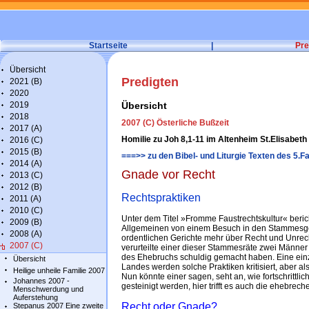
Startseite
|
Pre
Übersicht
Predigten
2021 (B)
2020
2019
Übersicht
2018
2007 (C) Österliche Bußzeit
2017 (A)
Homilie zu Joh 8,1-11 im Altenheim St.Elisabeth 
2016 (C)
2015 (B)
===>> zu den Bibel- und Liturgie Texten des 5.
2014 (A)
Gnade vor Recht
2013 (C)
2012 (B)
Rechtspraktiken
2011 (A)
2010 (C)
Unter dem Titel »Fromme Faustrechtskultur« beric
2009 (B)
Allgemeinen von einem Besuch in den Stammesgeb
2008 (A)
ordentlichen Gerichte mehr über Recht und Unrech
2007 (C)
verurteilte einer dieser Stammesräte zwei Männer 
des Ehebruchs schuldig gemacht haben. Eine ein
Übersicht
Landes werden solche Praktiken kritisiert, aber al
Heilige unheile Familie 2007
Nun könnte einer sagen, seht an, wie fortschrittli
Johannes 2007 -
gesteinigt werden, hier trifft es auch die ehebrec
Menschwerdung und
Auferstehung
Recht oder Gnade?
Stepanus 2007 Eine zweite