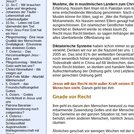
Jesus?
Muslime, die in muslimischen Ländern zum Chri
11. So.C - Wir brauchen
Erfahrung. Nassim Ben Iman ist in Pakistan vom I
Liebe und Vergebung
Johannes der Täufer -
eine entscheidende Wendung genommen: Nach dem i
Lebensinhalt und
Muslim könne ihn töten, sagt er. „Wer die Religion 
Lebensaufgabe
Mohammeds. Als Nassim seinen Eltern gesagt hat,
10.So. - Leben mit Gott
ausgeschlossen. Ein islamischer Geistlicher habe
überwindet den Tod
berichtet er. Bekannt werde so etwas kaum.[5]
Herz-Jesu-Fest Gott hat
Recht muss Recht bleiben, so sagen Anhänger des 
ein Herz
Pfingstmontag - Eine neue
alles überbietende Offenbarung sei.
Qualität des Menschsein
Dreifaltigkeit - Erkenntnis
Diktatorische Systeme
haben schon immer so ge
des dreieinen Gottes
verwirkt. Denken wir nur an die Nazizeit bei uns. 
7. Osterso. - Das
2005 an. Das sind 81% der weltweiten Gesamtzahl. 
Herzensanliegen Jesu -
noch wesentlich höher eingeschätzt, weil Hinric
Eins sein
Pfingstsonntag - Welcher
Todesstrafe steht in China auf 68 Verbrechen, da
Geist weht bei uns?
muss Recht bleiben, so denken und handeln Men
Christi Himmelfahrt - Wir
Aufrechterhaltung der Ordnung geht. Und Letztere
steigen auf
einer gerechten Ordnung geht.
BSA-Felix Müller - Altarbild
Wilmhersdorf
Jesus will das Recht nicht außer Kraft setzen. 
5. Osterfr. - das
Freundschaftsangebot
Menschen steht.
Darum geht bei ihm
Gottes
5. Osters. - Gottes
Gnade vor Recht
Herrlichkeit in Jesus und
uns
Patrona Bavariae -
Ihm geht es darum den Menschen bewusst zu mach
Marienverehrung noch
erbarmende Zuwendung Gottes und der Menschen an
zeitgemäss?
Das Gemeine an der ganzen Situation ist, hier wi
4. Osterso -
benützt, einen anderen Menschen, nämlich Jesus,
Jubelkommunion
räumen.
Schlüsselfeld
Augstinusbote -
Mahlegemeinschaft mit
Ähnliches geschah vor wenigen Wochen mit der 