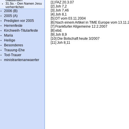
Glaubenden
[1] FAZ 20.3.07
31.So. - Den Namen Jesu
[2] Joh 7,2
verherrlichen
[3] Joh 7,46
2006 (B)
[4] Joh 8,1
2005 (A)
[5] DT vom 03.11.2004
Predigten vor 2005
[6] Nach einem Artikel in TIME Europe vom 13.11
Herrenfeste
[7] Frankfurter Allgemeine 12.2.2007
Kirchweih-Titularfeste
[8] ebd.
[9] Joh 8,9
Maria
[10] Die Botschaft heute 3/2007
Heilige
[11] Joh 8,11
Besonderes
Trauung-Ehe
Tod-Trauer
ministrantenanwaerter