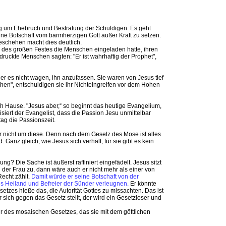
g um Ehebruch und Bestrafung der Schuldigen. Es geht
e Botschaft vom barmherzigen Gott außer Kraft zu setzen.
chehen macht dies deutlich.
ag des großen Festes die Menschen eingeladen hatte, ihren
druckte Menschen sagten: "Er ist wahrhaftig der Prophet",
ner es nicht wagen, ihn anzufassen. Sie waren von Jesus tief
hen", entschuldigen sie ihr Nichteingreifen vor dem Hohen
h Hause. "Jesus aber,“ so beginnt das heutige Evangelium,
siert der Evangelist, dass die Passion Jesu unmittelbar
ag die Passionszeit.
r nicht um diese. Denn nach dem Gesetz des Mose ist alles
. Ganz gleich, wie Jesus sich verhält, für sie gibt es kein
? Die Sache ist äußerst raffiniert eingefädelt. Jesus sitzt
n der Frau zu, dann wäre auch er nicht mehr als einer von
Recht zählt.
Damit würde er seine Botschaft von der
s Heiland und Befreier der Sünder verleugnen.
Er könnte
setzes hieße das, die Autorität Gottes zu missachten. Das ist
r sich gegen das Gesetz stellt, der wird ein Gesetzloser und
 des mosaischen Gesetzes, das sie mit dem göttlichen