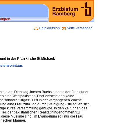
digten
Druckversion
Seite versenden
und in der Pfarrkirche St.Michael.
Fastensonntags
htete am Dienstag Jochen Buchsteiner in der Frankfurter
ieten Westpakistans. Dort 'entscheiden keine
t, sondern "Jirgas". Erst in der vergangenen Woche
und eine Frau zum Tod durch Steinigung - sie sollen sich
zige kurze Versammlung genügte. In den Zeitungen des
s Teil der pakistanischen Realität hingenommen."[1]
ch diese Muslime sind. Im Evangelium soll nur die Frau
herischen Männer.