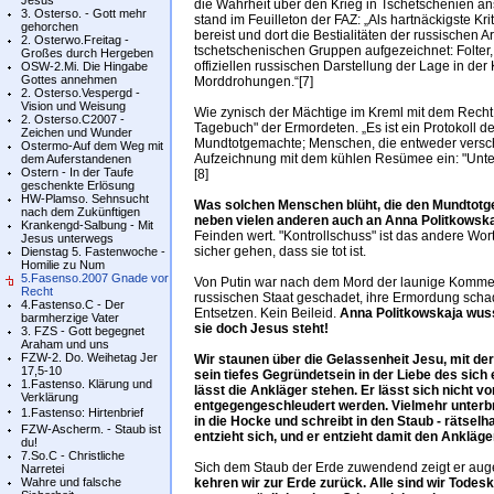
Jesus
die Wahrheit über den Krieg in Tschetschenien an
3. Osterso. - Gott mehr
stand im Feuilleton der FAZ: „Als hartnäckigste Kri
gehorchen
bereist und dort die Bestialitäten der russischen 
2. Osterwo.Freitag -
tschetschenischen Gruppen aufgezeichnet: Folter,
Großes durch Hergeben
offiziellen russischen Darstellung der Lage in de
OSW-2.Mi. Die Hingabe
Gottes annehmen
Morddrohungen.“[7]
2. Osterso.Vespergd -
Vision und Weisung
Wie zynisch der Mächtige im Kreml mit dem Recht
2. Osterso.C2007 -
Tagebuch" der Ermordeten. „Es ist ein Protokoll d
Zeichen und Wunder
Mundtotgemachte; Menschen, die entweder versch
Ostermo-Auf dem Weg mit
Aufzeichnung mit dem kühlen Resümee ein: "Unter
dem Auferstandenen
Ostern - In der Taufe
[8]
geschenkte Erlösung
HW-Plamso. Sehnsucht
Was solchen Menschen blüht, die den Mundtotg
nach dem Zukünftigen
neben vielen anderen auch an Anna Politkowska
Krankengd-Salbung - Mit
Feinden wert. "Kontrollschuss" ist das andere Wort
Jesus unterwegs
sicher gehen, dass sie tot ist.
Dienstag 5. Fastenwoche -
Homilie zu Num
5.Fasenso.2007 Gnade vor
Von Putin war nach dem Mord der launige Komme
Recht
russischen Staat geschadet, ihre Ermordung schad
4.Fastenso.C - Der
Entsetzen. Kein Beileid.
Anna Politkowskaja wuss
barmherzige Vater
sie doch Jesus steht!
3. FZS - Gott begegnet
Araham und uns
FZW-2. Do. Weihetag Jer
Wir staunen über die Gelassenheit Jesu, mit der
17,5-10
sein tiefes Gegründetsein in der Liebe des sich
1.Fastenso. Klärung und
lässt die Ankläger stehen. Er lässt sich nicht 
Verklärung
entgegengeschleudert werden. Vielmehr unterbr
1.Fastenso: Hirtenbrief
in die Hocke und schreibt in den Staub - rätselh
FZW-Ascherm. - Staub ist
entzieht sich, und er entzieht damit den Ankläger
du!
7.So.C - Christliche
Sich dem Staub der Erde zuwendend zeigt er auge
Narretei
Wahre und falsche
kehren wir zur Erde zurück. Alle sind wir Todes