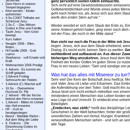
Sicherheit
ganz persönlich seinen Odem einhauchte.
Dem Herrn in seinem
Sich nicht auf eine Gesetzesdiskussion einlassen
Tempel begegnen
Gottebenbildlichkeit und Würde eines jedes Mens
Kind werden - Kinder
geht nach hinten los, als Jesus sich aus dem Staub
aufnehmen
werfe den ersten Stein auf sie."
4.So.C2007 Teilhabe am
Schicksal Jesu
2.So.C. - Das Wirken
Wieder wendet er sich dem Staub der Erde zu. Ei
Gottes in Ehe und Familie
seine Antwort gehört hatten, ging einer nach dem a
Taufe Jesu - Vom Geist
mit der Frau, die noch in der Mitte stand."
bewegt
Kurs halten
Nun steht nur noch die Frau in der Mitte mit Jes
Neujahr 2006 - Eilen,
liegen. Jesus, sich aus dem Staub erhebend, wendet
finden....
Dialog. Es reicht nicht, keinen Stein zu werfen:
Got
Hl.Familie 2006 - Gott
wohlwollend und aufbauend an. Aus dieser Zuwe
zuerst
Stephanus - voll Gnade und
bisherigen Weg umzukehren.
Jesus traut dem Me
Kraft
Freiheit der Kinder Gottes im guten Sinne zu nutz
Weihnachten 2006 Predigt
Frau in ein neues Leben: "Geh und sündige von jet
4. Advent - Es kommt ein
Schiff geladen
Was hat das alles mit Misereor zu tun?
3.Advent-Freitag
Sehr viel! Der Kern der Botschaft Jesu heißt ja: M
Sehnsucht der Heiden
und Vater Jesu ist Liebe und Erbarmen. Das Eintre
3.Advent (C) Wachet auf!
die Auferstehung von den Toten. Gott macht ihn zu
16.So. - Diamantene
Jesus lässt sich nicht einfach mitreißen von eine
Hochzeit Dr. Pilz
2. Advent - Mit der Kirche
mindestens einen Menschen das Leben kosten würde.
betend den Herrn erwarten
was Lüge ist und Unrecht. Er entdeckt eine unheilv
1.Advent - Mitten im Unheil
Beteiligten.
das Heil erwarten
„Entdecken, was zählt;“
heißt das diesjährige Le
HF - Gott ist
Geschehen in der Welt betrachten; hinter der groß
herabgestiegen
unendlichen Zahlen von Armut, Hunger, Krankhei
Beerd - Mathilde Riehm -
Auf dem Weg der Liebe
verwundbaren Menschen sehen - und sich an sein
6. Osterso. - Die
alle Tage.
Einwohnung Gottes im