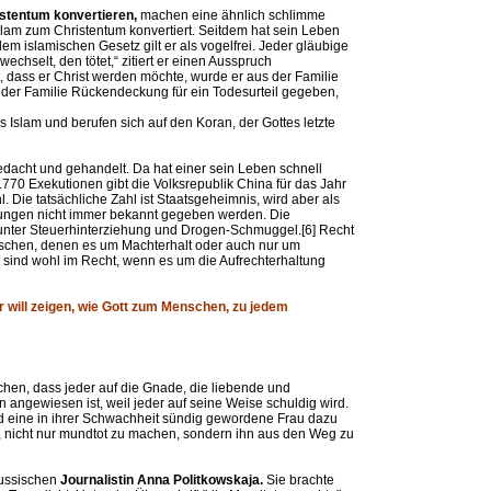
stentum konvertieren,
machen eine ähnlich schlimme
slam zum Christentum konvertiert. Seitdem hat sein Leben
slamischen Gesetz gilt er als vogelfrei. Jeder gläubige
wechselt, den tötet,“ zitiert er einen Ausspruch
 dass er Christ werden möchte, wurde er aus der Familie
 der Familie Rückendeckung für ein Todesurteil gegeben,
Islam und berufen sich auf den Koran, der Gottes letzte
dacht und gehandelt. Da hat einer sein Leben schnell
1.770 Exekutionen gibt die Volksrepublik China für das Jahr
Die tatsächliche Zahl ist Staatsgeheimnis, wird aber als
htungen nicht immer bekannt gegeben werden. Die
runter Steuerhinterziehung und Drogen-Schmuggel.[6] Recht
schen, denen es um Machterhalt oder auch nur um
 sind wohl im Recht, wenn es um die Aufrechterhaltung
Er will zeigen, wie Gott zum Menschen, zu jedem
en, dass jeder auf die Gnade, die liebende und
gewiesen ist, weil jeder auf seine Weise schuldig wird.
rd eine in ihrer Schwachheit sündig gewordene Frau dazu
 nicht nur mundtot zu machen, sondern ihn aus den Weg zu
russischen
Journalistin Anna Politkowskaja.
Sie brachte