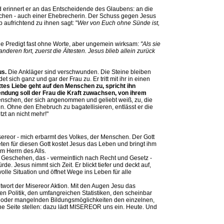
d erinnert er an das Entscheidende des Glaubens: an die
chen - auch einer Ehebrecherin. Der Schuss gegen Jesus
 aufrichtend zu ihnen sagt: "
Wer von Euch ohne Sünde ist,
ne Predigt fast ohne Worte, aber ungemein wirksam:
"Als sie
nderen fort, zuerst die Ältesten. Jesus blieb allein zurück
us.
Die Ankläger sind verschwunden. Die Steine bleiben
 sich ganz und gar der Frau zu. Er tritt mit ihr in einen
tes Liebe geht auf den Menschen zu, spricht ihn
ndung soll der Frau die Kraft zuwachsen, von ihrem
nschen, der sich angenommen und geliebt weiß, zu, die
en. Ohne den Ehebruch zu bagatellisieren, entlässt er die
zt an nicht mehr!"
isereor - mich erbarmt des Volkes, der Menschen. Der Gott
ten für diesen Gott kostet Jesus das Leben und bringt ihm
m Herrn des Alls.
m Geschehen, das - vermeintlich nach Recht und Gesetz -
 Jesus nimmt sich Zeit. Er blickt tiefer und deckt auf,
olle Situation und öffnet Wege ins Leben für alle
itwort der Misereor Aktion. Mit den Augen Jesu das
en Politik, den umfangreichen Statistiken, den scheinbar
t oder mangelnden Bildungsmöglichkeiten den einzelnen,
e Seite stellen: dazu lädt MISEREOR uns ein. Heute. Und