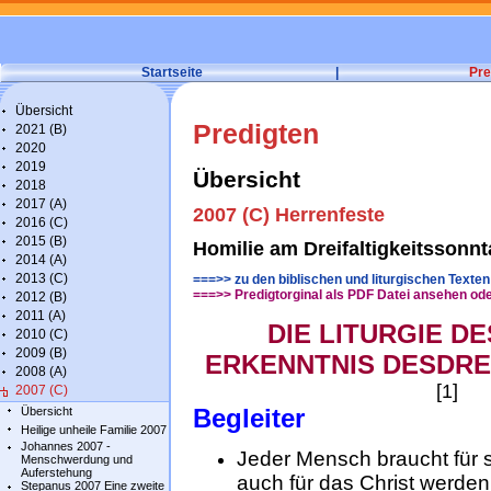
Startseite
|
Pre
Übersicht
Predigten
2021 (B)
2020
2019
Übersicht
2018
2017 (A)
2007 (C) Herrenfeste
2016 (C)
2015 (B)
Homilie am Dreifaltigkeitssonnt
2014 (A)
2013 (C)
===>> zu den biblischen und liturgischen Texte
===>> Predigtorginal als PDF Datei ansehen od
2012 (B)
2011 (A)
DIE LITURGIE D
2010 (C)
2009 (B)
ERKENNTNIS
DESDRE
2008 (A)
[1]
2007 (C)
Begleiter
Übersicht
Heilige unheile Familie 2007
Johannes 2007 -
Jeder Mensch braucht für 
Menschwerdung und
Auferstehung
auch für das Christ werden
Stepanus 2007 Eine zweite