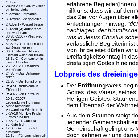
Geburt
erfahrene Begleiter(Innen).
Weihn.2007 Geburt Christi -
hilft uns, dass wir auf d
ein helles Licht
4. Advent - Immanuel
das Ziel vor Augen über al
3. Advent - Wegbereiter
"de
Anfechtungen hinweg,
2.Advent - Wurzel Jesse
1. Adent (A) Aufmersam
nachjagen, der himmlische
und wachsam
uns in Jesus Christus sche
33.So.C2007 - Alles wird
gerichtet
verlässliche Begleiterin ist 
32.So.C -Gott lieben und
auf Jesus warten
Von ihr geleitet dürfen wir
30.So. Missio - Mission
Existenzweise der Kirche
Dreifaltigkeitsonntag in d
28.So.C - Gott danken in
dreifaltigen Gottes hineind
Jesus Christus
25. So.C2007 Wahres
Vermögen
Lobpreis des dreieinig
24.So. - Das Verlorene
retten
21.So. - Die Tür ist offen
Der
Eröffnungsvers
begin
BSA St. Bartholomäus
Thüngfeld
Gottes, des Vaters, seine
BSA 65.Geb Gertraud
Heiligen Geistes. Staunen
20.So.C2007 -
Lebensfunke Hoffnung
dem Übermaß der Wahrheit 
Maria Aufnahme -
Verwandelte Wirklichkeit
JKW-19.Mo.I Die Kinder
Aus dem Staunen steigt der
Gottes sind frei
19.So.C - Glaube ist
liebender Gemeinschaft eine
schöpferisch
Gemeinschaft gelingt uns 
17.So. Gastfreundlich -
fürbittend
doch sehnen wir uns danac
12.So. - Für wen halten wir