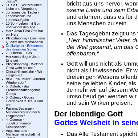
Jesus?
bricht aus uns hervor, wen
11. So.C - Wir brauchen
Liebe und Vergebung
»seine Liebe und sein Er
Johannes der Täufer -
und erfahren, dass es für d
Lebensinhalt und
Lebensaufgabe
uns Menschen zu sein.
10.So. - Leben mit Gott
überwindet den Tod
Herz-Jesu-Fest Gott hat
Das Tagesgebet zeigt uns w
ein Herz
Pfingstmontag - Eine neue
„Herr, himmlischer Vater, d
Qualität des Menschsein
Dreifaltigkeit - Erkenntnis
die Welt gesandt, um das 
des dreieinen Gottes
offenbaren.“
7. Osterso. - Das
Herzensanliegen Jesu -
Eins sein
Gott will uns nicht als Un
Pfingstsonntag - Welcher
Geist weht bei uns?
nicht als Unwissende. Er w
Christi Himmelfahrt - Wir
steigen auf
dreieinigen Wesens offenb
BSA-Felix Müller - Altarbild
seine geliebten Kinder, al
Wilmhersdorf
5. Osterfr. - das
Je mehr wir auf diesem We
Freundschaftsangebot
Gottes
umso freudiger werden wir
5. Osters. - Gottes
Herrlichkeit in Jesus und
und sein Wirken preisen.
uns
Patrona Bavariae -
Der lebendige Gott
Marienverehrung noch
zeitgemäss?
4. Osterso -
Gottes Weisheit in sei
Jubelkommunion
Schlüsselfeld
Augstinusbote -
Das Alte Testament spricht
Mahlegemeinschaft mit