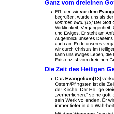
Ganz vom dreieinen Go
ER, den wir
vor dem Evange
begrüßen, wurde uns als der
kommen wird."[12]
Der Gott 
Wirklichkeit, Vergangenheit
und Ewiges. Er steht am Anfa
Augenblick unseres Daseins 
auch am Ende unseres vergän
wir durch Christus im Heilige
kann uns ewiges Leben, die
Existenz ist vom dreieinen 
Die Zeit des Heiligen G
Das
Evangelium
[13] verk
Ostern/Pfingsten ist die Ze
der Kirche. Der Heilige Gei
„verherrlichen,“ seine göt
sein Werk vollenden. Er w
immer tiefer in die Wahrhei
Mit dem Weggang Jesu ist 