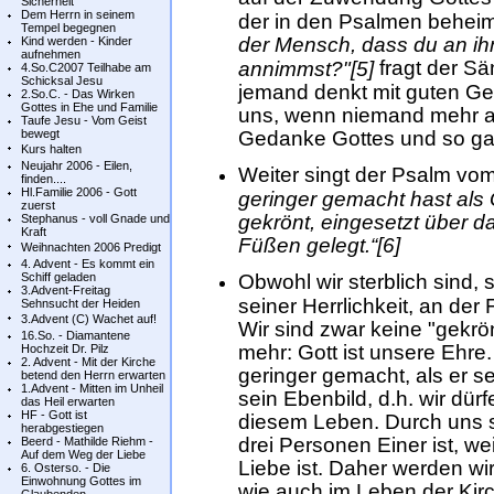
Sicherheit
Dem Herrn in seinem
der in den Psalmen behei
Tempel begegnen
der Mensch, dass du an ihn
Kind werden - Kinder
aufnehmen
fragt der Sä
annimmst?"[5]
4.So.C2007 Teilhabe am
Schicksal Jesu
jemand denkt mit guten Ge
2.So.C. - Das Wirken
Gottes in Ehe und Familie
uns, wenn niemand mehr an
Taufe Jesu - Vom Geist
bewegt
Gedanke Gottes und so ga
Kurs halten
Neujahr 2006 - Eilen,
Weiter singt der Psalm v
finden....
Hl.Familie 2006 - Gott
geringer gemacht hast als G
zuerst
gekrönt, eingesetzt über d
Stephanus - voll Gnade und
Kraft
Füßen gelegt.“[6]
Weihnachten 2006 Predigt
4. Advent - Es kommt ein
Schiff geladen
Obwohl wir sterblich sind, 
3.Advent-Freitag
seiner Herrlichkeit, an der
Sehnsucht der Heiden
3.Advent (C) Wachet auf!
Wir sind zwar keine "gekrö
16.So. - Diamantene
mehr: Gott ist unsere Ehre
Hochzeit Dr. Pilz
2. Advent - Mit der Kirche
geringer gemacht, als er se
betend den Herrn erwarten
1.Advent - Mitten im Unheil
sein Ebenbild, d.h. wir dür
das Heil erwarten
HF - Gott ist
diesem Leben. Durch uns so
herabgestiegen
drei Personen Einer ist, w
Beerd - Mathilde Riehm -
Auf dem Weg der Liebe
Liebe ist. Daher werden wi
6. Osterso. - Die
Einwohnung Gottes im
wie auch im Leben der Kir