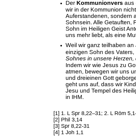
Der
Kommunionvers
aus 
wir in der Kommunion nich
Auferstandenen, sondern 
Sohnsein. Alle Getauften,
Sohn im Heiligen Geist Ante
uns mehr liebt, als eine Mu
Weil wir ganz teilhaben a
einzigen Sohn des Vaters,
Sohnes in unsere Herzen, de
Indem wir wie Jesus zu Go
atmen, bewegen wir uns und
und dreieinen Gott geborg
geht uns auf, dass wir Kin
Jesu und Tempel des Heilig
in IHM.
[1] 1. L Spr 8,22–31; 2. L Röm 5,
[2] Phil 3,14
[3] Spr 8,22-31
[4] 1 Joh 1,1