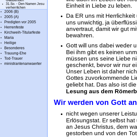
Glaubenden
31.So. - Den Namen Jesu
Einheit in Liebe zu leben.
verherrlichen
2006 (B)
Da ER uns mit Herrlichkeit 
2005 (A)
uns unwichtig, ja überflüs
Predigten vor 2005
Herrenfeste
anvertraut, damit wir gut m
Kirchweih-Titularfeste
bewahren.
Maria
Heilige
Gott will uns dabei weder 
Besonderes
Bei ihm gibt es keinen un
Trauung-Ehe
müssen uns seine Liebe nic
Tod-Trauer
ministrantenanwaerter
geschenkt, bevor wir nur 
Unser Leben ist daher nich
Gottes zuvorkommende Lieb
geliebt hat. Das also ist di
Lesung aus dem Römerb
Wir werden von Gott 
nicht wegen unserer Leist
Erlösungstat. Er selbst hat
an Jesus Christus, dem wah
gestorben und von den Tote