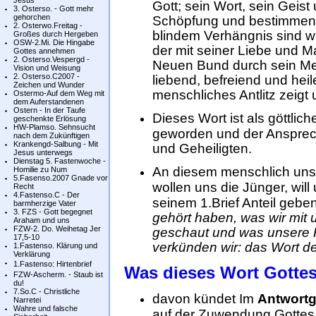
Jesus
Gott; sein Wort, sein Geis
3. Osterso. - Gott mehr
gehorchen
Schöpfung und bestimmen 
2. Osterwo.Freitag -
blindem Verhängnis sind wi
Großes durch Hergeben
OSW-2.Mi. Die Hingabe
der mit seiner Liebe und Ma
Gottes annehmen
2. Osterso.Vespergd -
Neuen Bund durch sein Me
Vision und Weisung
2. Osterso.C2007 -
liebend, befreiend und heil
Zeichen und Wunder
menschliches Antlitz zeigt
Ostermo-Auf dem Weg mit
dem Auferstandenen
Ostern - In der Taufe
Dieses Wort ist als göttli
geschenkte Erlösung
HW-Plamso. Sehnsucht
geworden und der Ansprech
nach dem Zukünftigen
Krankengd-Salbung - Mit
und Geheiligten.
Jesus unterwegs
Dienstag 5. Fastenwoche -
An diesem menschlich uns
Homilie zu Num
5.Fasenso.2007 Gnade vor
wollen uns die Jünger, wil
Recht
4.Fastenso.C - Der
seinem 1.Brief Anteil gebe
barmherzige Vater
3. FZS - Gott begegnet
gehört haben, was wir mit
Araham und uns
FZW-2. Do. Weihetag Jer
geschaut und was unsere 
17,5-10
verkünden wir: das Wort de
1.Fastenso. Klärung und
Verklärung
1.Fastenso: Hirtenbrief
Was dieses Wort Gottes
FZW-Ascherm. - Staub ist
du!
7.So.C - Christliche
davon kündet Im
Antwortg
Narretei
Wahre und falsche
auf der Zuwendung Gottes