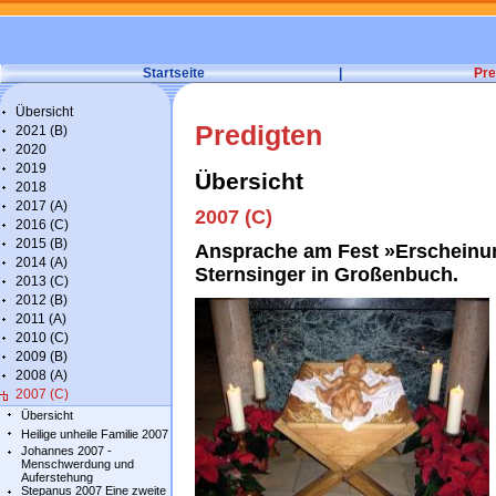
Startseite
|
Pre
Übersicht
Predigten
2021 (B)
2020
2019
Übersicht
2018
2017 (A)
2007 (C)
2016 (C)
2015 (B)
Ansprache am Fest »Erscheinu
2014 (A)
Sternsinger in Großenbuch.
2013 (C)
2012 (B)
2011 (A)
2010 (C)
2009 (B)
2008 (A)
2007 (C)
Übersicht
Heilige unheile Familie 2007
Johannes 2007 -
Menschwerdung und
Auferstehung
Stepanus 2007 Eine zweite