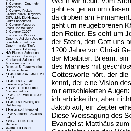
Wenn wir heute vom Ster
Jesus
3. Osterso. - Gott mehr
geht es genau um diesen 
gehorchen
2. Osterwo.Freitag -
Großes durch Hergeben
da droben am Firmament,
OSW-2.Mi. Die Hingabe
Gottes annehmen
geht um neugeborenen Kö
2. Osterso.Vespergd -
Vision und Weisung
den Retter. Es geht um Je
2. Osterso.C2007 -
Zeichen und Wunder
Ostermo-Auf dem Weg mit
der Stern, den Gott uns a
dem Auferstandenen
Ostern - In der Taufe
1200 Jahre vor Christi G
geschenkte Erlösung
HW-Plamso. Sehnsucht
der Moabiter, Bileam, ein
nach dem Zukünftigen
Krankengd-Salbung - Mit
Jesus unterwegs
des Mannes mit geschlos
Dienstag 5. Fastenwoche -
Homilie zu Num
Gottesworte hört, der di
5.Fasenso.2007 Gnade vor
Recht
kennt, der eine Vision des
4.Fastenso.C - Der
barmherzige Vater
3. FZS - Gott begegnet
mit entschleierten Augen: 
Araham und uns
FZW-2. Do. Weihetag Jer
ich erblicke ihn, aber nich
17,5-10
1.Fastenso. Klärung und
Jakob auf, ein Zepter erheb
Verklärung
1.Fastenso: Hirtenbrief
Diese Weissagung des Se
FZW-Ascherm. - Staub ist
du!
7.So.C - Christliche
Evangelist Matthäus zum 
Narretei
Wahre und falsche