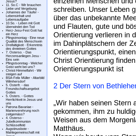
einzelnen Menschen und 
Jesus?
11. So.C - Wir brauchen
schreiben. Unser Leben gl
Liebe und Vergebung
Johannes der Täufer -
über das unbekannte Meer
Lebensinhalt und
Lebensaufgabe
10.So. - Leben mit Gott
und Flauten, gute und bö
überwindet den Tod
Herz-Jesu-Fest Gott hat
Orientierung verlieren in
ein Herz
Pfingstmontag - Eine neue
im Dahinplätschern der Ze
Qualität des Menschsein
Dreifaltigkeit - Erkenntnis
des dreieinen Gottes
Orientierungspunkt, einen
7. Osterso. - Das
Herzensanliegen Jesu -
Christ Orientierung finde
Eins sein
Pfingstsonntag - Welcher
Orientierungspunkt ist
Geist weht bei uns?
Christi Himmelfahrt - Wir
steigen auf
BSA-Felix Müller - Altarbild
Wilmhersdorf
2 Der Stern von Bethleh
5. Osterfr. - das
Freundschaftsangebot
Gottes
5. Osters. - Gottes
Herrlichkeit in Jesus und
„Wir haben seinen Stern 
uns
Patrona Bavariae -
gekommen, ihm zu huldige
Marienverehrung noch
zeitgemäss?
Weisen aus dem Morgenla
4. Osterso -
Jubelkommunion
Schlüsselfeld
Matthäus.
Augstinusbote -
Mahlegemeinschaft mit