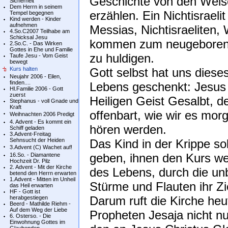
Geschichte von den Wei
Sicherheit
Dem Herrn in seinem
erzählen. Ein Nichtisrae
Tempel begegnen
Kind werden - Kinder
aufnehmen
Messias, Nichtisraeliten
4.So.C2007 Teilhabe am
Schicksal Jesu
kommen zum neugeborenen
2.So.C. - Das Wirken
Gottes in Ehe und Familie
zu huldigen.
Taufe Jesu - Vom Geist
bewegt
Kurs halten
Gott selbst hat uns dieses
Neujahr 2006 - Eilen,
finden....
Lebens geschenkt: Jesus 
Hl.Familie 2006 - Gott
zuerst
Heiligen Geist Gesalbt, d
Stephanus - voll Gnade und
Kraft
offenbart, wie wir es mo
Weihnachten 2006 Predigt
4. Advent - Es kommt ein
hören werden.
Schiff geladen
3.Advent-Freitag
Sehnsucht der Heiden
Das Kind in der Krippe s
3.Advent (C) Wachet auf!
geben, ihnen den Kurs we
16.So. - Diamantene
Hochzeit Dr. Pilz
2. Advent - Mit der Kirche
des Lebens, durch die u
betend den Herrn erwarten
1.Advent - Mitten im Unheil
Stürme und Flauten ihr Zie
das Heil erwarten
HF - Gott ist
Darum ruft die Kirche he
herabgestiegen
Beerd - Mathilde Riehm -
Auf dem Weg der Liebe
Propheten Jesaja nicht nu
6. Osterso. - Die
Einwohnung Gottes im