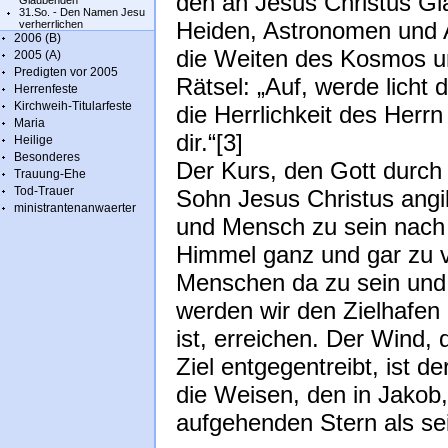
den an Jesus Christus G
Glaubenden
31.So. - Den Namen Jesu
Heiden, Astronomen und As
verherrlichen
2006 (B)
die Weiten des Kosmos u
2005 (A)
Predigten vor 2005
Rätsel: „Auf, werde licht
Herrenfeste
Kirchweih-Titularfeste
die Herrlichkeit des Herrn
Maria
dir.“[3]
Heilige
Besonderes
Der Kurs, den Gott durc
Trauung-Ehe
Tod-Trauer
Sohn Jesus Christus angi
ministrantenanwaerter
und Mensch zu sein nach 
Himmel ganz und gar zu v
Menschen da zu sein und s
werden wir den Zielhafen 
ist, erreichen. Der Wind,
Ziel entgegentreibt, ist de
die Weisen, den in Jakob,
aufgehenden Stern als se