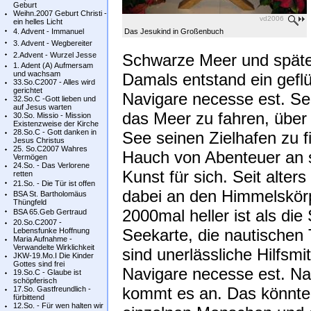
Geburt
Weihn.2007 Geburt Christi -
vd2006
ein helles Licht
4. Advent - Immanuel
Das Jesukind in Großenbuch
3. Advent - Wegbereiter
2.Advent - Wurzel Jesse
Schwarze Meer und späte
1. Adent (A) Aufmersam
und wachsam
Damals entstand ein geflü
33.So.C2007 - Alles wird
gerichtet
Navigare necesse est. See
32.So.C -Gott lieben und
auf Jesus warten
das Meer zu fahren, über
30.So. Missio - Mission
Existenzweise der Kirche
28.So.C - Gott danken in
See seinen Zielhafen zu f
Jesus Christus
25. So.C2007 Wahres
Hauch von Abenteuer an si
Vermögen
24.So. - Das Verlorene
Kunst für sich. Seit alters
retten
21.So. - Die Tür ist offen
dabei an den Himmelskörp
BSA St. Bartholomäus
Thüngfeld
2000mal heller ist als die
BSA 65.Geb Gertraud
20.So.C2007 -
Seekarte, die nautischen T
Lebensfunke Hoffnung
Maria Aufnahme -
Verwandelte Wirklichkeit
sind unerlässliche Hilfsmi
JKW-19.Mo.I Die Kinder
Gottes sind frei
Navigare necesse est. Nav
19.So.C - Glaube ist
schöpferisch
kommt es an. Das könnte
17.So. Gastfreundlich -
fürbittend
12.So. - Für wen halten wir