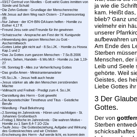
03/17 Gertrud von Nivelles - Gott wirkt Gutes inmitten von
ja wie die Schri
Sünde und Schuld
Die Zehn Gebote - Grundlage der Menschenrechte
kam. Heißt das, 
Mit Jesus auf dem Weg nach Ostern - 2.Fastensonntag
blieb? Ganz und 
(B)
Nur Jahwe - der ICH-BIN-DA kann helfen - Homilie zu
vielmehr ein häu
Esther 4,17 ff.
Freund Jesu sein und Freunde für ihn gewinnen
unserer Pfarrki
Schatzsuche - Ansprache am Fest der hl. Kunigunde
aufbewahren un
Hinwendung des ganzen Menschen zu Gott -
Aschermittwoch
Am Ende des Leb
Gottes Liebe gibt nicht auf - 8.So.i.JK. - Homilie zu Hosea
Kap.1 und 2
Sterben müssen
Das Ja Gottes zum ganzen Menschen - 7.So.B.2006
Menschen, der i
Hören, Sehen, Handeln - 6.Wo.Mi.II - Homilie zu Jak 1,19-
27
Leib und Seele s
06. Sonntag B - Alles zur Verherrlichung Gottes
gehörte. Weil s
Das große Amen - Ministrantenanwärter
05.So.i.Jk. - Jesus heilt auch heute
Geistes, des hei
Jesus stärker als alle den Menschen zerstörenden
Liebe Gottes ihr
Mächte
Vollmacht und Freiheit - Predigt zum 4. So.i.JK
Darstellung des Herrn - Gott geweiht
3 Der Glaube
Die Apostelschüler Timotheus und Titus - Geistliche
Berufe
Gottes.
Wandlung - Pauli Bekehrung
2.Sonntag im Jahreskreis - Hören und nachfolgen - St.
Johannes Großenbuch
Der von
gottfe
Freitag 1.Woche im Jahreskreis - Die wahren Motive -
Sterben entwede
Homilie zu 1 Sam 8,4-7.1O-22a
Taufe Jesu - Die Gottesbeziehung, Aufgabe und Wirkung
schicksalhafte
des Gottesknechtes und wir Christen
Erscheinung des Herrn - Auf werde licht, es kommt dein