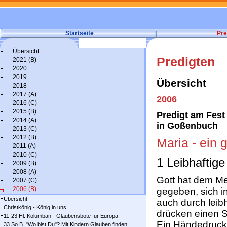
Startseite
|
Pre
Übersicht
Predigten
2021 (B)
2020
2019
Übersicht
2018
2017 (A)
2006
2016 (C)
2015 (B)
Predigt am Fest
2014 (A)
in Goßenbuch
2013 (C)
2012 (B)
Maria - ein 
2011 (A)
2010 (C)
1 Leibhaftig
2009 (B)
2008 (A)
Gott hat dem Me
2007 (C)
2006 (B)
gegeben, sich 
Übersicht
auch durch leib
Christkönig - König in uns
drücken einen S
11-23 Hl. Kolumban - Glaubensbote für Europa
Ein Händedruck
33.So.B. "Wo bist Du"? Mit Kindern Glauben finden