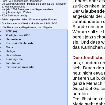
Lebens oder als
Licht - Aussendung der Sternsinger
Die wahren Christen - Homilie zu 1 Joh 3,1-10 - Mittwoch
zurücksinken läs
2. Weihnachtswoche
Neujahr 2006 Gesegnet zum Segen werden -
Der Glaubende
Neujahrspredigt in Rödlas
angesichts der 
FZW Sein Wort genügt
Erfahrungen der Liebe - Erneuerung des Bundes
Jahrhunderten di
Gott ist immer am Werk - Homilie zu Joh 5,17-30
Stunde unseres T
HW Plamsonntag-Begeisterung und Mitgehen
Worum soll sie 
2005 (A)
Predigten vor 2005
bereit jetzt sch
Herrenfeste
sie. Und dass wi
Kirchweih-Titularfeste
das Kaninchen a
Maria
Heilige
Besonderes
Der christlich
Trauung-Ehe
uns, sondern un
Tod-Trauer
sich. Durch den 
ministrantenanwaerter
neu; nicht etwa
unseren Leib, 
ganze Mensch mi
Geschöpf Gottes
berufen.
Das lässt uns d
Maria steht dabe