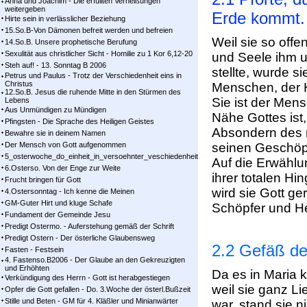
Anna und Joachim - Die erfüllten Verheißungen
weitergeben
Erde kommt.
Hirte sein in verlässlicher Beziehung
15.So.B-Von Dämonen befreit werden und befreien
Weil sie so offen
14.So.B. Unsere prophetische Berufung
Sexulität aus christlicher Sicht - Homilie zu 1 Kor 6,12-20
und Seele ihm u
Steh auf! - 13. Sonntag B 2006
stellte, wurde s
Petrus und Paulus - Trotz der Verschiedenheit eins in
Christus
Menschen, der 
12.So.B. Jesus die ruhende Mitte in den Stürmen des
Sie ist der Mens
Lebens
Aus Unmündigen zu Mündigen
Nähe Gottes ist
Pfingsten - Die Sprache des Heiligen Geistes
Absondern des 
Bewahre sie in deinem Namen
Der Mensch von Gott aufgenommen
seinen Geschöpf
5_osterwoche_do_einheit_in_versoehnter_veschiedenheit
Auf die Erwählu
6.Osterso. Von der Enge zur Weite
ihrer totalen H
Frucht bringen für Gott
wird sie Gott ge
4.Ostersonntag - Ich kenne die Meinen
GM-Guter Hirt und kluge Schafe
Schöpfer und Her
Fundament der Gemeinde Jesu
Predigt Ostermo. - Auferstehung gemäß der Schrift
Predigt Ostern - Der österliche Glaubensweg
2.2 Gefäß de
Fasten - Festsein
4. Fastenso.B2006 - Der Glaube an den Gekreuzigten
und Erhöhten
Da es in Maria 
Verkündigung des Herrn - Gott ist herabgestiegen
weil sie ganz L
Opfer die Gott gefallen - Do. 3.Woche der österl.Bußzeit
Stille und Beten - GM für 4. Kläßler und Minianwärter
war, stand sie 