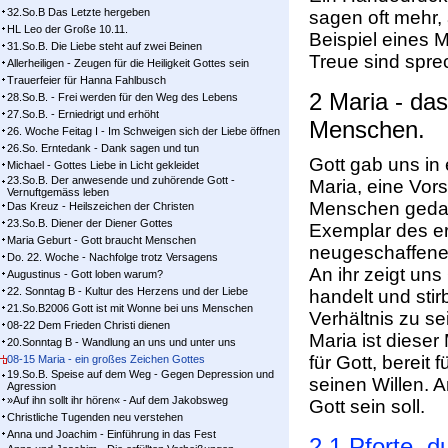
32.So.B Das Letzte hergeben
sagen oft mehr,
HL Leo der Große 10.11.
Beispiel eines 
31.So.B. Die Liebe steht auf zwei Beinen
Treue sind spre
Allerheiligen - Zeugen für die Heiligkeit Gottes sein
Trauerfeier für Hanna Fahlbusch
2 Maria - da
28.So.B. - Frei werden für den Weg des Lebens
27.So.B. - Erniedrigt und erhöht
Menschen.
26. Woche Feitag I - Im Schweigen sich der Liebe öffnen
26.So. Erntedank - Dank sagen und tun
Gott gab uns in
Michael - Gottes Liebe in Licht gekleidet
23.So.B. Der anwesende und zuhörende Gott -
Maria, eine Vors
Vernuftgemäss leben
Menschen gedach
Das Kreuz - Heilszeichen der Christen
23.So.B. Diener der Diener Gottes
Exemplar des er
Maria Geburt - Gott braucht Menschen
neugeschaffen
Do. 22. Woche - Nachfolge trotz Versagens
An ihr zeigt uns
Augustinus - Gott loben warum?
22. Sonntag B - Kultur des Herzens und der Liebe
handelt und stir
21.So.B2006 Gott ist mit Wonne bei uns Menschen
Verhältnis zu s
08-22 Dem Frieden Christi dienen
Maria ist dieser
20.Sonntag B - Wandlung an uns und unter uns
für Gott, bereit 
08-15 Maria - ein großes Zeichen Gottes
19.So.B. Speise auf dem Weg - Gegen Depression und
seinen Willen. A
Agression
»Auf ihn sollt ihr hören« - Auf dem Jakobsweg
Gott sein soll.
Christliche Tugenden neu verstehen
Anna und Joachim - Einführung in das Fest
2.1 Pforte, d