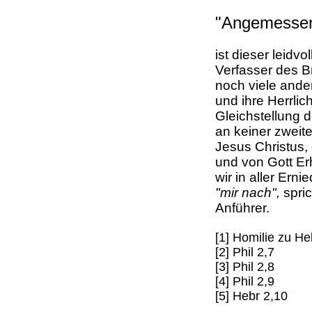
"Angemesse
ist dieser leidv
Verfasser des B
noch viele ande
und ihre Herrlic
Gleichstellung d
an keiner zweit
Jesus Christus,
und von Gott E
wir in aller Ern
"mir nach",
spric
Anführer.
[1] Homilie zu He
[2] Phil 2,7
[3] Phil 2,8
[4] Phil 2,9
[5] Hebr 2,10