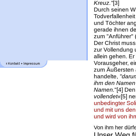
Kreuz."
[3]
Durch seinen W
Todverfallenheit
und Töchter an
gerade ihnen de
zum "Anführer" 
Der Christ muss
zur Vollendung 
allein gehen. Er
Vorausgeher, ei
zum Äußersten a
handelte,
"darum
ihm den Namen ve
Namen.
"[4] De
vollendet«
[5] n
unbedingter Soli
und mit uns den T
und wird von ihm
Von ihm her dürf
Unser Weg fü