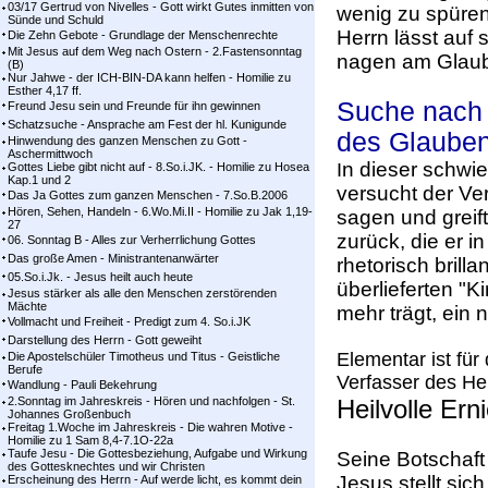
03/17 Gertrud von Nivelles - Gott wirkt Gutes inmitten von
wenig zu spüren
Sünde und Schuld
Herrn lässt auf 
Die Zehn Gebote - Grundlage der Menschenrechte
Mit Jesus auf dem Weg nach Ostern - 2.Fastensonntag
nagen am Glaub
(B)
Nur Jahwe - der ICH-BIN-DA kann helfen - Homilie zu
Esther 4,17 ff.
Suche nach
Freund Jesu sein und Freunde für ihn gewinnen
Schatzsuche - Ansprache am Fest der hl. Kunigunde
des Glaube
Hinwendung des ganzen Menschen zu Gott -
Aschermittwoch
n dieser schwie
I
Gottes Liebe gibt nicht auf - 8.So.i.JK. - Homilie zu Hosea
Kap.1 und 2
versucht der Ve
Das Ja Gottes zum ganzen Menschen - 7.So.B.2006
Hören, Sehen, Handeln - 6.Wo.Mi.II - Homilie zu Jak 1,19-
sagen und greif
27
zurück, die er 
06. Sonntag B - Alles zur Verherrlichung Gottes
Das große Amen - Ministrantenanwärter
rhetorisch brilla
05.So.i.Jk. - Jesus heilt auch heute
überlieferten "
Jesus stärker als alle den Menschen zerstörenden
Mächte
mehr trägt, ein
Vollmacht und Freiheit - Predigt zum 4. So.i.JK
Darstellung des Herrn - Gott geweiht
Elementar ist für
Die Apostelschüler Timotheus und Titus - Geistliche
Berufe
Verfasser des He
Wandlung - Pauli Bekehrung
2.Sonntag im Jahreskreis - Hören und nachfolgen - St.
Heilvolle Er
Johannes Großenbuch
Freitag 1.Woche im Jahreskreis - Die wahren Motive -
Homilie zu 1 Sam 8,4-7.1O-22a
Taufe Jesu - Die Gottesbeziehung, Aufgabe und Wirkung
Seine Botschaft 
des Gottesknechtes und wir Christen
Jesus stellt sich
Erscheinung des Herrn - Auf werde licht, es kommt dein