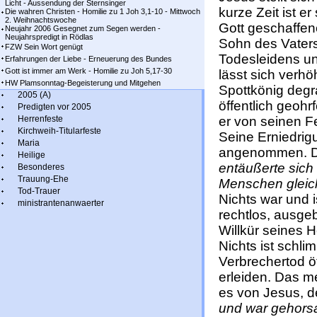
Licht - Aussendung der Sternsinger
kurze Zeit ist e
Die wahren Christen - Homilie zu 1 Joh 3,1-10 - Mittwoch
2. Weihnachtswoche
Gott geschaffene
Neujahr 2006 Gesegnet zum Segen werden -
Neujahrspredigt in Rödlas
Sohn des Vaters
FZW Sein Wort genügt
Todesleidens un
Erfahrungen der Liebe - Erneuerung des Bundes
Gott ist immer am Werk - Homilie zu Joh 5,17-30
lässt sich verh
HW Plamsonntag-Begeisterung und Mitgehen
Spottkönig degr
2005 (A)
öffentlich geohr
Predigten vor 2005
Herrenfeste
er von seinen F
Kirchweih-Titularfeste
Seine Erniedrig
Maria
angenommen. Da
Heilige
entäußerte sich
Besonderes
Trauung-Ehe
Menschen gleic
Tod-Trauer
Nichts war und i
ministrantenanwaerter
rechtlos, ausgeb
Willkür seines H
Nichts ist schli
Verbrechertod öf
erleiden. Das me
es von Jesus, d
und war gehors