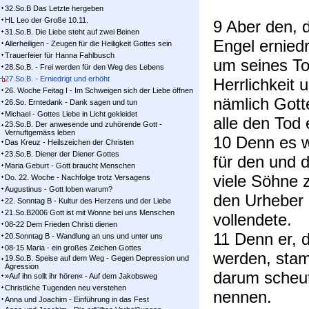
32.So.B Das Letzte hergeben
HL Leo der Große 10.11.
9 Aber den, d
31.So.B. Die Liebe steht auf zwei Beinen
Engel erniedr
Allerheiligen - Zeugen für die Heiligkeit Gottes sein
Trauerfeier für Hanna Fahlbusch
um seines To
28.So.B. - Frei werden für den Weg des Lebens
27.So.B. - Erniedrigt und erhöht
Herrlichkeit 
26. Woche Feitag I - Im Schweigen sich der Liebe öffnen
nämlich Gotte
26.So. Erntedank - Dank sagen und tun
Michael - Gottes Liebe in Licht gekleidet
alle den Tod e
23.So.B. Der anwesende und zuhörende Gott -
Vernuftgemäss leben
10 Denn es 
Das Kreuz - Heilszeichen der Christen
23.So.B. Diener der Diener Gottes
für den und d
Maria Geburt - Gott braucht Menschen
viele Söhne z
Do. 22. Woche - Nachfolge trotz Versagens
Augustinus - Gott loben warum?
den Urheber 
22. Sonntag B - Kultur des Herzens und der Liebe
21.So.B2006 Gott ist mit Wonne bei uns Menschen
vollendete.
08-22 Dem Frieden Christi dienen
11 Denn er, de
20.Sonntag B - Wandlung an uns und unter uns
08-15 Maria - ein großes Zeichen Gottes
werden, stam
19.So.B. Speise auf dem Weg - Gegen Depression und
Agression
darum scheut 
»Auf ihn sollt ihr hören« - Auf dem Jakobsweg
Christliche Tugenden neu verstehen
nennen.
Anna und Joachim - Einführung in das Fest