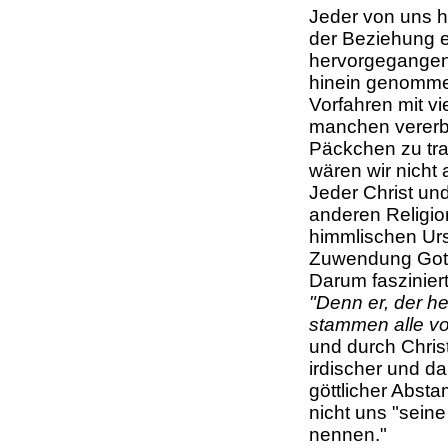
Jeder von uns ha
der Beziehung 
hervorgegangen.
hinein genomme
Vorfahren mit vi
manchen vererbt
Päckchen zu tra
wären wir nicht
Jeder Christ un
anderen Religi
himmlischen Urs
Zuwendung Gott
Darum fasziniert
"Denn er, der hei
stammen alle v
und durch Christ
irdischer und d
göttlicher Abst
nicht uns "sein
nennen."