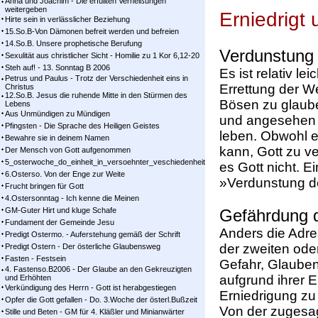
Anna und Joachim - Die erfüllten Verheißungen
weitergeben
Erniedrigt 
Hirte sein in verlässlicher Beziehung
15.So.B-Von Dämonen befreit werden und befreien
14.So.B. Unsere prophetische Berufung
Verdunstung
Sexulität aus christlicher Sicht - Homilie zu 1 Kor 6,12-20
Steh auf! - 13. Sonntag B 2006
Es ist relativ le
Petrus und Paulus - Trotz der Verschiedenheit eins in
Errettung der 
Christus
12.So.B. Jesus die ruhende Mitte in den Stürmen des
Bösen zu glaube
Lebens
Aus Unmündigen zu Mündigen
und angesehen 
Pfingsten - Die Sprache des Heiligen Geistes
leben. Obwohl e
Bewahre sie in deinem Namen
kann, Gott zu v
Der Mensch von Gott aufgenommen
5_osterwoche_do_einheit_in_versoehnter_veschiedenheit
es Gott nicht. 
6.Osterso. Von der Enge zur Weite
»Verdunstung d
Frucht bringen für Gott
4.Ostersonntag - Ich kenne die Meinen
GM-Guter Hirt und kluge Schafe
Gefährdung 
Fundament der Gemeinde Jesu
Anders die Adre
Predigt Ostermo. - Auferstehung gemäß der Schrift
der zweiten oder
Predigt Ostern - Der österliche Glaubensweg
Fasten - Festsein
Gefahr, Glauben
4. Fastenso.B2006 - Der Glaube an den Gekreuzigten
aufgrund ihrer
und Erhöhten
Verkündigung des Herrn - Gott ist herabgestiegen
Erniedrigung zu 
Opfer die Gott gefallen - Do. 3.Woche der österl.Bußzeit
Von der zugesagt
Stille und Beten - GM für 4. Kläßler und Minianwärter