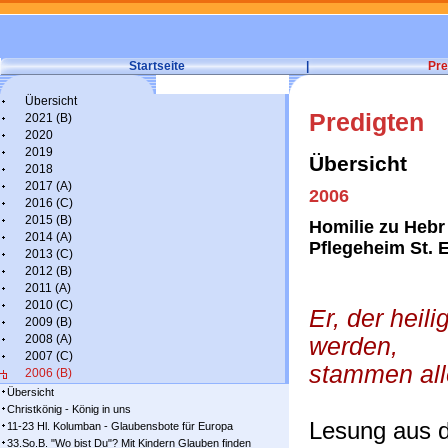
Startseite
|
Pre
Übersicht
Predigten
2021 (B)
2020
2019
Übersicht
2018
2017 (A)
2006
2016 (C)
2015 (B)
Homilie zu Hebr 
2014 (A)
Pflegeheim St. 
2013 (C)
2012 (B)
2011 (A)
2010 (C)
Er, der heili
2009 (B)
2008 (A)
werden,
2007 (C)
stammen all
2006 (B)
Übersicht
Christkönig - König in uns
Lesung aus 
11-23 Hl. Kolumban - Glaubensbote für Europa
33.So.B. "Wo bist Du"? Mit Kindern Glauben finden