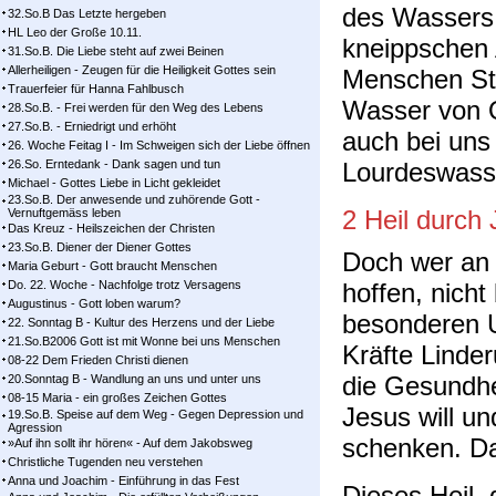
des Wassers 
32.So.B Das Letzte hergeben
HL Leo der Große 10.11.
kneippschen
31.So.B. Die Liebe steht auf zwei Beinen
Allerheiligen - Zeugen für die Heiligkeit Gottes sein
Menschen Stä
Trauerfeier für Hanna Fahlbusch
Wasser von Q
28.So.B. - Frei werden für den Weg des Lebens
27.So.B. - Erniedrigt und erhöht
auch bei uns
26. Woche Feitag I - Im Schweigen sich der Liebe öffnen
26.So. Erntedank - Dank sagen und tun
Lourdeswass
Michael - Gottes Liebe in Licht gekleidet
23.So.B. Der anwesende und zuhörende Gott -
2 Heil durch 
Vernuftgemäss leben
Das Kreuz - Heilszeichen der Christen
23.So.B. Diener der Diener Gottes
Doch wer an 
Maria Geburt - Gott braucht Menschen
Do. 22. Woche - Nachfolge trotz Versagens
hoffen, nicht 
Augustinus - Gott loben warum?
besonderen 
22. Sonntag B - Kultur des Herzens und der Liebe
21.So.B2006 Gott ist mit Wonne bei uns Menschen
Kräfte Linde
08-22 Dem Frieden Christi dienen
die Gesundhe
20.Sonntag B - Wandlung an uns und unter uns
08-15 Maria - ein großes Zeichen Gottes
Jesus will u
19.So.B. Speise auf dem Weg - Gegen Depression und
Agression
schenken. Da
»Auf ihn sollt ihr hören« - Auf dem Jakobsweg
Christliche Tugenden neu verstehen
Anna und Joachim - Einführung in das Fest
Dieses Heil, 