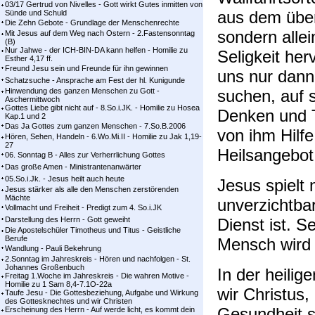
03/17 Gertrud von Nivelles - Gott wirkt Gutes inmitten von
aus dem überl
Sünde und Schuld
Die Zehn Gebote - Grundlage der Menschenrechte
sondern alle
Mit Jesus auf dem Weg nach Ostern - 2.Fastensonntag
(B)
Nur Jahwe - der ICH-BIN-DA kann helfen - Homilie zu
Seligkeit her
Esther 4,17 ff.
Freund Jesu sein und Freunde für ihn gewinnen
uns nur dann
Schatzsuche - Ansprache am Fest der hl. Kunigunde
Hinwendung des ganzen Menschen zu Gott -
suchen, auf 
Aschermittwoch
Gottes Liebe gibt nicht auf - 8.So.i.JK. - Homilie zu Hosea
Denken und T
Kap.1 und 2
Das Ja Gottes zum ganzen Menschen - 7.So.B.2006
von ihm Hilfe
Hören, Sehen, Handeln - 6.Wo.Mi.II - Homilie zu Jak 1,19-
27
Heilsangebo
06. Sonntag B - Alles zur Verherrlichung Gottes
Das große Amen - Ministrantenanwärter
05.So.i.Jk. - Jesus heilt auch heute
Jesus spielt 
Jesus stärker als alle den Menschen zerstörenden
Mächte
unverzichtba
Vollmacht und Freiheit - Predigt zum 4. So.i.JK
Darstellung des Herrn - Gott geweiht
Dienst ist. S
Die Apostelschüler Timotheus und Titus - Geistliche
Berufe
Mensch wird
Wandlung - Pauli Bekehrung
2.Sonntag im Jahreskreis - Hören und nachfolgen - St.
Johannes Großenbuch
In der heilig
Freitag 1.Woche im Jahreskreis - Die wahren Motive -
Homilie zu 1 Sam 8,4-7.1O-22a
wir Christus,
Taufe Jesu - Die Gottesbeziehung, Aufgabe und Wirkung
des Gottesknechtes und wir Christen
Gesundheit s
Erscheinung des Herrn - Auf werde licht, es kommt dein