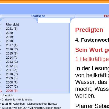
Startseite
|
Pre
Übersicht
Predigten
2021 (B)
2020
2019
4. Fastenwoc
2018
2017 (A)
Sein Wort g
2016 (C)
2015 (B)
1 Heilkräftig
2014 (A)
2013 (C)
2012 (B)
In der Lesun
2011 (A)
von heilkräf
2010 (C)
2009 (B)
Wasser, das
2008 (A)
2007 (C)
macht; Wass
2006 (B)
werden.
Übersicht
Christkönig - König in uns
11-23 Hl. Kolumban - Glaubensbote für Europa
Pfarrer Sebas
33.So.B. "Wo bist Du"? Mit Kindern Glauben finden