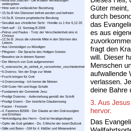
Anna und Joachim - Die erfüllten Verheißungen
weitergeben
Güter meint,
Hirte sein in verlässlicher Beziehung
15.So.B-Von Dämonen befreit werden und befreien
durch besond
14.So.B. Unsere prophetische Berufung
das Evangeli
Sexulität aus christlicher Sicht - Homilie zu 1 Kor 6,12-20
Steh auf! - 13. Sonntag B 2006
es aus eigene
Petrus und Paulus - Trotz der Verschiedenheit eins in
Christus
zuvorkommen
12.So.B. Jesus die ruhende Mitte in den Stürmen des
Lebens
Aus Unmündigen zu Mündigen
fragt den Kr
Pfingsten - Die Sprache des Heiligen Geistes
will. Dieser h
Bewahre sie in deinem Namen
Der Mensch von Gott aufgenommen
Menschen und
5_osterwoche_do_einheit_in_versoehnter_veschiedenheit
aufwallende 
6.Osterso. Von der Enge zur Weite
Frucht bringen für Gott
verlassen. J
4.Ostersonntag - Ich kenne die Meinen
GM-Guter Hirt und kluge Schafe
deine Bahre 
Fundament der Gemeinde Jesu
Predigt Ostermo. - Auferstehung gemäß der Schrift
3. Aus Jesus 
Predigt Ostern - Der österliche Glaubensweg
Fasten - Festsein
hervor.
4. Fastenso.B2006 - Der Glaube an den Gekreuzigten
und Erhöhten
Verkündigung des Herrn - Gott ist herabgestiegen
Das Evangeli
Opfer die Gott gefallen - Do. 3.Woche der österl.Bußzeit
Wallfahrtsort
Stille und Beten - GM für 4. Kläßler und Minianwärter