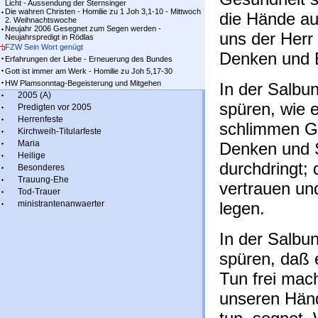
Licht - Aussendung der Sternsinger
Die wahren Christen - Homilie zu 1 Joh 3,1-10 - Mittwoch
die Hände auf
2. Weihnachtswoche
Neujahr 2006 Gesegnet zum Segen werden -
uns der Herr
Neujahrspredigt in Rödlas
FZW Sein Wort genügt
Denken und E
Erfahrungen der Liebe - Erneuerung des Bundes
Gott ist immer am Werk - Homilie zu Joh 5,17-30
HW Plamsonntag-Begeisterung und Mitgehen
In der Salbun
2005 (A)
spüren, wie e
Predigten vor 2005
Herrenfeste
schlimmen Ge
Kirchweih-Titularfeste
Maria
Denken und 
Heilige
durchdringt; 
Besonderes
Trauung-Ehe
vertrauen un
Tod-Trauer
ministrantenanwaerter
legen.
In der Salbu
spüren, daß 
Tun frei mach
unseren Hän