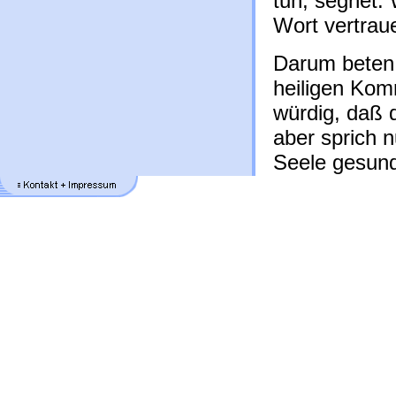
tun, segnet.
Wort vertrau
Darum beten
heiligen Komm
würdig, daß 
aber sprich n
Seele gesund