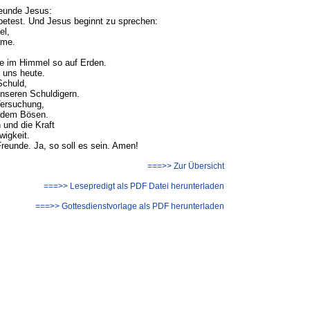
reunde Jesus:
 betest. Und Jesus beginnt zu sprechen:
el,
ame.
ie im Himmel so auf Erden.
b uns heute.
Schuld,
unseren Schuldigern.
Versuchung,
n dem Bösen.
 und die Kraft
wigkeit.
reunde. Ja, so soll es sein. Amen!
===>> Zur Übersicht
===>> Lesepredigt als PDF Datei herunterladen
===>> Gottesdienstvorlage als PDF herunterladen