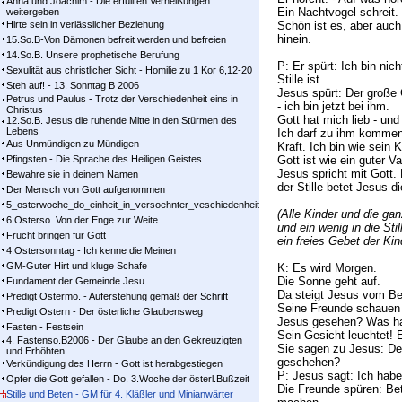
Anna und Joachim - Die erfüllten Verheißungen
Ein Nachtvogel schreit. 
weitergeben
Hirte sein in verlässlicher Beziehung
Schön ist es, aber auch 
hinein.
15.So.B-Von Dämonen befreit werden und befreien
14.So.B. Unsere prophetische Berufung
P: Er spürt: Ich bin nich
Sexulität aus christlicher Sicht - Homilie zu 1 Kor 6,12-20
Stille ist.
Steh auf! - 13. Sonntag B 2006
Jesus spürt: Der große 
Petrus und Paulus - Trotz der Verschiedenheit eins in
- ich bin jetzt bei ihm.
Christus
Gott hat mich lieb - und 
12.So.B. Jesus die ruhende Mitte in den Stürmen des
Lebens
Ich darf zu ihm kommen
Aus Unmündigen zu Mündigen
Kraft. Ich bin wie sein 
Pfingsten - Die Sprache des Heiligen Geistes
Gott ist wie ein guter V
Jesus spricht mit Gott. 
Bewahre sie in deinem Namen
der Stille betet Jesus d
Der Mensch von Gott aufgenommen
5_osterwoche_do_einheit_in_versoehnter_veschiedenheit
(Alle Kinder und die g
6.Osterso. Von der Enge zur Weite
und ein wenig in die Sti
Frucht bringen für Gott
ein freies Gebet der Kin
4.Ostersonntag - Ich kenne die Meinen
GM-Guter Hirt und kluge Schafe
K: Es wird Morgen.
Die Sonne geht auf.
Fundament der Gemeinde Jesu
Da steigt Jesus vom Be
Predigt Ostermo. - Auferstehung gemäß der Schrift
Seine Freunde schauen 
Predigt Ostern - Der österliche Glaubensweg
Jesus gesehen? Was hat
Fasten - Festsein
Sein Gesicht leuchtet! 
4. Fastenso.B2006 - Der Glaube an den Gekreuzigten
Sie sagen zu Jesus: Dei
und Erhöhten
geschehen?
Verkündigung des Herrn - Gott ist herabgestiegen
P: Jesus sagt: Ich habe
Opfer die Gott gefallen - Do. 3.Woche der österl.Bußzeit
Die Freunde spüren: Be
Stille und Beten - GM für 4. Kläßler und Minianwärter