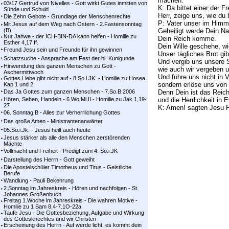
machen.
03/17 Gertrud von Nivelles - Gott wirkt Gutes inmitten von
K: Da bittet einer der F
Sünde und Schuld
Herr, zeige uns, wie du
Die Zehn Gebote - Grundlage der Menschenrechte
P: Vater unser im Himm
Mit Jesus auf dem Weg nach Ostern - 2.Fastensonntag
(B)
Geheiligt werde Dein N
Nur Jahwe - der ICH-BIN-DA kann helfen - Homilie zu
Dein Reich komme.
Esther 4,17 ff.
Dein Wille geschehe, w
Freund Jesu sein und Freunde für ihn gewinnen
Unser tägliches Brot gi
Schatzsuche - Ansprache am Fest der hl. Kunigunde
Und vergib uns unsere 
Hinwendung des ganzen Menschen zu Gott -
wie auch wir vergeben 
Aschermittwoch
Und führe uns nicht in 
Gottes Liebe gibt nicht auf - 8.So.i.JK. - Homilie zu Hosea
sondern erlöse uns vo
Kap.1 und 2
Das Ja Gottes zum ganzen Menschen - 7.So.B.2006
Denn Dein ist das Reich
Hören, Sehen, Handeln - 6.Wo.Mi.II - Homilie zu Jak 1,19-
und die Herrlichkeit in E
27
K: Amen! sagten Jesu F
06. Sonntag B - Alles zur Verherrlichung Gottes
Das große Amen - Ministrantenanwärter
05.So.i.Jk. - Jesus heilt auch heute
Jesus stärker als alle den Menschen zerstörenden
Mächte
Vollmacht und Freiheit - Predigt zum 4. So.i.JK
Darstellung des Herrn - Gott geweiht
Die Apostelschüler Timotheus und Titus - Geistliche
Berufe
Wandlung - Pauli Bekehrung
2.Sonntag im Jahreskreis - Hören und nachfolgen - St.
Johannes Großenbuch
Freitag 1.Woche im Jahreskreis - Die wahren Motive -
Homilie zu 1 Sam 8,4-7.1O-22a
Taufe Jesu - Die Gottesbeziehung, Aufgabe und Wirkung
des Gottesknechtes und wir Christen
Erscheinung des Herrn - Auf werde licht, es kommt dein