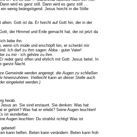
Dann wird es ganz still. Dann wird es ganz still ...
ein wenig beängstigend. Jesus horcht in die Stille
t allein. Gott ist da. Er horcht auf Gott hin, der in der
Gott, der Himmel und Erde gemacht hat, der ist jetzt da
ich liebe ihn.
, wenn ich müde und erschöpft bin, er schenkt mir
Kind. Ich darf zu ihm sagen: Abba - guter Vater!
ater zu mir - ich gehöre zu ihm.
Er redet ganz offen und ehrlich mit Gott. Jesus betet. In
ie ganze Nacht.
anze Gemeinde werden angeregt, die Augen zu schließen
lle hineinzuhören. Vielleicht kann an dieser Stelle auch
der eingeleitet werden.)
rg herab.
Jesus an. Sie sind erstaunt. Sie denken: Was hat
 er gehört? Was hat er erlebt? Seine Augen leuchten!
Es ist wunderbar.
ne Augen leuchten. Du strahlst richtig! Was ist
 gebetet!
ten kann helfen. Beten kann verändern. Beten kann froh