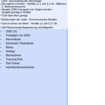
Licht - Aussendung der Sternsinger
Die wahren Christen - Homilie zu 1 Joh 3,1-10 - Mittwoch
2. Weihnachtswoche
Neujahr 2006 Gesegnet zum Segen werden -
Neujahrspredigt in Rödlas
FZW Sein Wort genügt
Erfahrungen der Liebe - Erneuerung des Bundes
Gott ist immer am Werk - Homilie zu Joh 5,17-30
HW Plamsonntag-Begeisterung und Mitgehen
2005 (A)
Predigten vor 2005
Herrenfeste
Kirchweih-Titularfeste
Maria
Heilige
Besonderes
Trauung-Ehe
Tod-Trauer
ministrantenanwaerter