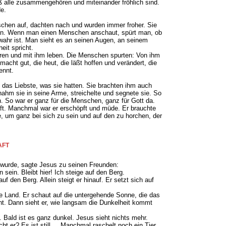
daß alle zusammengehören und miteinander fröhlich sind.
de.
chen auf, dachten nach und wurden immer froher. Sie
en. Wenn man einen Menschen anschaut, spürt man, ob
wahr ist. Man sieht es an seinen Augen, an seinem
eit spricht.
hren und mit ihm leben. Die Menschen spurten: Von ihm
 macht gut, die heut, die läßt hoffen und verändert, die
ennt.
das Liebste, was sie hatten. Sie brachten ihm auch
nahm sie in seine Arme, streichelte und segnete sie. So
 So war er ganz für die Menschen, ganz für Gott da.
aft. Manchmal war er erschöpft und müde. Er brauchte
e, um ganz bei sich zu sein und auf den zu horchen, der
AFT
 wurde, sagte Jesus zu seinen Freunden:
n sein. Bleibt hier! Ich steige auf den Berg.
uf den Berg. Allein steigt er hinauf. Er setzt sich auf
e Land. Er schaut auf die untergehende Sonne, die das
ht. Dann sieht er, wie langsam die Dunkelheit kommt
. Bald ist es ganz dunkel. Jesus sieht nichts mehr.
cht er? Es ist still ... Manchmal raschelt noch ein Tier.