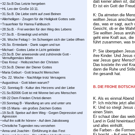
daß keiner allein ist, 
32.So.B Das Letzte hergeben
Er ist ein Gott der Freu
HL Leo der Große 10.11.
31.So.B. Die Liebe steht auf zwei Beinen
K: Da atmeten die Mens
Allerheiligen - Zeugen für die Heiligkeit Gottes sein
wollten Jesus anschau
das, was er sagt, auch 
Trauerfeier für Hanna Fahlbusch
Gesicht, ob er die Wahrh
28.So.B. - Frei werden für den Weg des Lebens
Sie wollten Jesus anrü
27.So.B. - Erniedrigt und erhöht
geht eine Kraft aus, die
26. Woche Feitag I - Im Schweigen sich der Liebe öffnen
führt zusammen, was tr
26.So. Erntedank - Dank sagen und tun
Michael - Gottes Liebe in Licht gekleidet
P: Sie übergaben Jesus 
23.So.B. Der anwesende und zuhörende Gott -
ihre Kinder. Und Jesus 
Vernuftgemäss leben
war Jesus ganz Mensch.
Das Kreuz - Heilszeichen der Christen
Das kostete ihn viel Kr
23.So.B. Diener der Diener Gottes
dann die Ruhe und Still
Maria Geburt - Gott braucht Menschen
ihn gesandt hat.
Do. 22. Woche - Nachfolge trotz Versagens
Augustinus - Gott loben warum?
B. DIE FROHE BOTSCH
22. Sonntag B - Kultur des Herzens und der Liebe
21.So.B2006 Gott ist mit Wonne bei uns Menschen
08-22 Dem Frieden Christi dienen
K. Als es einmal Abend
P: Ich möchte jetzt allei
20.Sonntag B - Wandlung an uns und unter uns
K: Und so steigt Jesus a
08-15 Maria - ein großes Zeichen Gottes
einen Stein.
19.So.B. Speise auf dem Weg - Gegen Depression und
Er schaut über das weit
Agression
»Auf ihn sollt ihr hören« - Auf dem Jakobsweg
Land in Gold hineintauc
und alles einhüllt,
Christliche Tugenden neu verstehen
die Farben - die Formen
Anna und Joachim - Einführung in das Fest
Er horcht. - Auf was hor