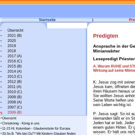
Startseite
|
Pre
Übersicht
Predigten
2021 (B)
2020
2019
Ansprache in der Ge
Minianwärter
2018
2017 (A)
Lesepredigt Priester
2016 (C)
2015 (B)
A. Warum RUHE und STI
Wirkung auf seine Mitm
2014 (A)
2013 (C)
2012 (B)
K: Jesus zog mit seinen
Jesus kam, öffneten di
2011 (A)
ihren Häusern heraus un
2010 (C)
Sie wollten Jesus anhör
2009 (B)
Seine Worte helfen uns 
2008 (A)
sein Leben wichtig ist.
2007 (C)
2006 (B)
P: Jesus sagt: So ist a
niemanden läßt er im Sti
Übersicht
Jeden hat er lieb. Jeder
Christkönig - König in uns
einem guten Hirten. Er 
11-23 Hl. Kolumban - Glaubensbote für Europa
wissen. Er hält uns nich
33.So.B. "Wo bist Du"? Mit Kindern Glauben finden