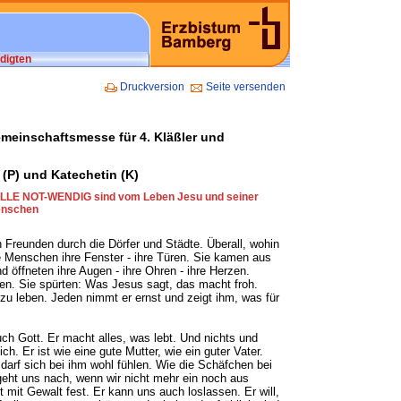
digten
Druckversion
Seite versenden
meinschaftsmesse für 4. Kläßler und
 (P) und Katechetin (K)
LLE NOT-WENDIG sind vom Leben Jesu und seiner
enschen
 Freunden durch die Dörfer und Städte. Überall, wohin
e Menschen ihre Fenster - ihre Türen. Sie kamen aus
d öffneten ihre Augen - ihre Ohren - ihre Herzen.
en. Sie spürten: Was Jesus sagt, das macht froh.
zu leben. Jeden nimmt er ernst und zeigt ihm, was für
uch Gott. Er macht alles, was lebt. Und nichts und
ch. Er ist wie eine gute Mutter, wie ein guter Vater.
 darf sich bei ihm wohl fühlen. Wie die Schäfchen bei
geht uns nach, wenn wir nicht mehr ein noch aus
t mit Gewalt fest. Er kann uns auch loslassen. Er will,