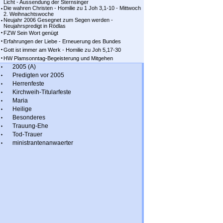
Licht - Aussendung der Sternsinger
Die wahren Christen - Homilie zu 1 Joh 3,1-10 - Mittwoch
2. Weihnachtswoche
Neujahr 2006 Gesegnet zum Segen werden -
Neujahrspredigt in Rödlas
FZW Sein Wort genügt
Erfahrungen der Liebe - Erneuerung des Bundes
Gott ist immer am Werk - Homilie zu Joh 5,17-30
HW Plamsonntag-Begeisterung und Mitgehen
2005 (A)
Predigten vor 2005
Herrenfeste
Kirchweih-Titularfeste
Maria
Heilige
Besonderes
Trauung-Ehe
Tod-Trauer
ministrantenanwaerter