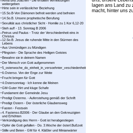
Anna und Joachim - Die erfüllten Verheißungen
weitergeben
la­gen ans Land zu z
Hirte sein in verlässlicher Beziehung
macht, hin­ter uns z
15.So.B-Von Dämonen befreit werden und befreien
14.So.B. Unsere prophetische Berufung
Sexulität aus christlicher Sicht - Homilie zu 1 Kor 6,12-20
Steh auf! - 13. Sonntag B 2006
Petrus und Paulus - Trotz der Verschiedenheit eins in
Christus
12.So.B. Jesus die ruhende Mitte in den Stürmen des
Lebens
Aus Unmündigen zu Mündigen
Pfingsten - Die Sprache des Heiligen Geistes
Bewahre sie in deinem Namen
Der Mensch von Gott aufgenommen
5_osterwoche_do_einheit_in_versoehnter_veschiedenheit
6.Osterso. Von der Enge zur Weite
Frucht bringen für Gott
4.Ostersonntag - Ich kenne die Meinen
GM-Guter Hirt und kluge Schafe
Fundament der Gemeinde Jesu
Predigt Ostermo. - Auferstehung gemäß der Schrift
Predigt Ostern - Der österliche Glaubensweg
Fasten - Festsein
4. Fastenso.B2006 - Der Glaube an den Gekreuzigten
und Erhöhten
Verkündigung des Herrn - Gott ist herabgestiegen
Opfer die Gott gefallen - Do. 3.Woche der österl.Bußzeit
Stille und Beten - GM für 4. Kläßler und Minianwärter