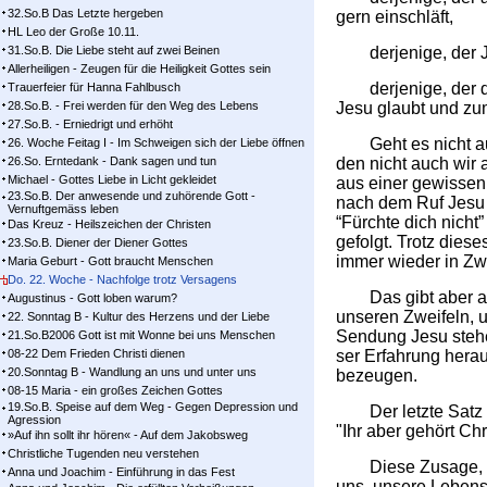
32.So.B Das Letzte hergeben
gern ein­schläft,
HL Leo der Große 10.11.
31.So.B. Die Liebe steht auf zwei Beinen
der­je­ni­ge, der
Allerheiligen - Zeugen für die Heiligkeit Gottes sein
der­je­ni­ge, der
Trauerfeier für Hanna Fahlbusch
28.So.B. - Frei werden für den Weg des Lebens
Jesu glaubt und zum
27.So.B. - Erniedrigt und erhöht
Geht es nicht 
26. Woche Feitag I - Im Schweigen sich der Liebe öffnen
26.So. Erntedank - Dank sagen und tun
den nicht auch wir 
Michael - Gottes Liebe in Licht gekleidet
aus ei­ner ge­wis­sen
23.So.B. Der anwesende und zuhörende Gott -
nach dem Ruf Jesu i
Vernuftgemäss leben
“Für­chte dich nicht”
Das Kreuz - Heilszeichen der Christen
ge­folgt. Trotz die­s
23.So.B. Diener der Diener Gottes
im­mer wie­der in Zwe
Maria Geburt - Gott braucht Menschen
Do. 22. Woche - Nachfolge trotz Versagens
Das gibt aber a
Augustinus - Gott loben warum?
un­se­ren Zwei­feln, u
22. Sonntag B - Kultur des Herzens und der Liebe
Sen­dung Jesu ste­he
21.So.B2006 Gott ist mit Wonne bei uns Menschen
08-22 Dem Frieden Christi dienen
ser Er­fah­rung he­ra
20.Sonntag B - Wandlung an uns und unter uns
be­zeu­gen.
08-15 Maria - ein großes Zeichen Gottes
19.So.B. Speise auf dem Weg - Gegen Depression und
Der letz­te Satz
Agression
"Ihr aber ge­hört Chr
»Auf ihn sollt ihr hören« - Auf dem Jakobsweg
Christliche Tugenden neu verstehen
Die­se Zu­sa­ge,
Anna und Joachim - Einführung in das Fest
uns, un­se­re Le­bens