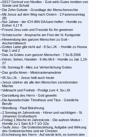
03/17 Gertrud von Nivelles - Gott wirkt Gutes inmitten von
Sünde und Schuld
Die Zehn Gebote - Grundlage der Menschenrechte
Mit Jesus auf dem Weg nach Ostern - 2.Fastensonntag
(B)
Nur Jahwe - der ICH-BIN-DA kann helfen - Homilie zu
Esther 4,17 ff.
Freund Jesu sein und Freunde für ihn gewinnen
Schatzsuche - Ansprache am Fest der hl. Kunigunde
Hinwendung des ganzen Menschen zu Gott -
Aschermittwoch
Gottes Liebe gibt nicht auf - 8.So.i.JK. - Homilie zu Hosea
Kap.1 und 2
Das Ja Gottes zum ganzen Menschen - 7.So.B.2006
Hören, Sehen, Handeln - 6.Wo.Mi.II - Homilie zu Jak 1,19-
27
06. Sonntag B - Alles zur Verherrlichung Gottes
Das große Amen - Ministrantenanwärter
05.So.i.Jk. - Jesus heilt auch heute
Jesus stärker als alle den Menschen zerstörenden
Mächte
Vollmacht und Freiheit - Predigt zum 4. So.i.JK
Darstellung des Herrn - Gott geweiht
Die Apostelschüler Timotheus und Titus - Geistliche
Berufe
Wandlung - Pauli Bekehrung
2.Sonntag im Jahreskreis - Hören und nachfolgen - St.
Johannes Großenbuch
Freitag 1.Woche im Jahreskreis - Die wahren Motive -
Homilie zu 1 Sam 8,4-7.1O-22a
Taufe Jesu - Die Gottesbeziehung, Aufgabe und Wirkung
des Gottesknechtes und wir Christen
Erscheinung des Herrn - Auf werde licht, es kommt dein