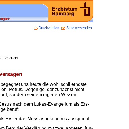
digten
Druckversion
Seite versenden
; Lk 5,1–11
Ver­sa­gen
 be­geg­net uns heu­te die wohl schil­lernds­te
i­en: Petrus. Der­je­ni­ge, der zu­nächst nicht
aut, son­dern sei­nem ei­ge­nen Wis­sen,
n Je­sus nach dem Lu­kas-Evan­ge­li­um als Ers­
­ge be­ruft,
 als Ers­ter das Mess­ias­be­kennt­nis aus­spricht,
r am Berg der Ver­klä­rung mit zwei an­de­ren Jün­