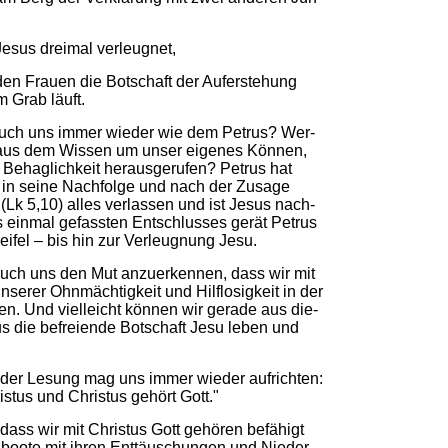
 Je­sus drei­mal ver­leug­net,
 den Frau­en die Bot­schaft der Auf­er­ste­hung
 Grab läuft.
auch uns im­mer wie­der wie dem Petrus? Wer­
aus dem Wis­sen um un­ser ei­ge­nes Kön­nen,
 Be­hag­lich­keit he­raus­ge­ru­fen? Petrus hat
n sei­ne Nach­fol­ge und nach der Zu­sa­ge
 (Lk 5,10) al­les ver­las­sen und ist Je­sus nach­
es ein­mal ge­fass­ten Ent­schlus­ses ge­rät Petrus
i­fel –
bis hin zur Ver­leug­nung Jesu.
uch uns den Mut an­zu­er­ken­nen, dass wir mit
n­se­rer Ohn­mäch­tig­keit und Hilf­lo­sig­keit in der
n. Und viel­leicht kön­nen wir ge­ra­de aus die­
us die be­frei­en­de Bot­schaft Jesu le­ben und
 der Le­sung mag uns im­mer wie­der auf­rich­ten:
is­tus und Chris­tus ge­hört Gott."
 dass wir mit Chris­tus Gott ge­hö­ren be­fä­higt
­boo­te mit ih­ren Ent­täu­schun­gen und Nie­der­