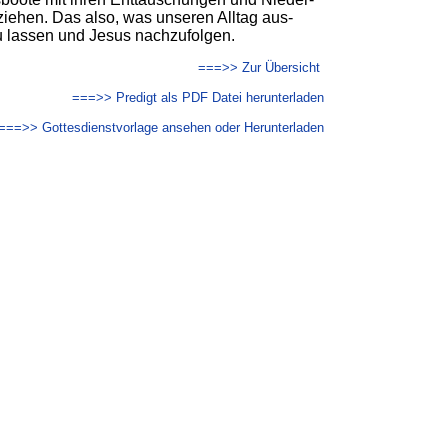
ie­hen. Das also, was un­se­ren All­tag aus­
u las­sen und Je­sus nach­zu­folgen.
===>> Zur Übersicht
===>> Predigt als PDF Datei herunterladen
===>> Gottesdienstvorlage ansehen oder Herunterladen