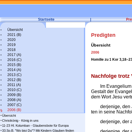
Startseite
|
Pre
Übersicht
Predigten
2021 (B)
2020
2019
Übersicht
2018
2006
2017 (A)
Homilie zu
1 Kor 3,18–23
2016 (C)
2015 (B)
2014 (A)
2013 (C)
Nach­fol­ge trotz 
2012 (B)
2011 (A)
Im Evan­ge­li­um
2010 (C)
Ge­stalt der Evan­ge­l
2009 (B)
dem Wort Jesu ver­tr
2008 (A)
2007 (C)
der­je­ni­ge, de
2006 (B)
ten in sei­ne Nach­fol
Übersicht
Christkönig - König in uns
der­je­ni­ge, der
11-23 Hl. Kolumban - Glaubensbote für Europa
33.So.B. "Wo bist Du"? Mit Kindern Glauben finden
der­je­ni­ge, de