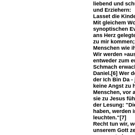
liebend und schü
und Erziehern:
Lasset die Kind
Mit gleichem Wor
synoptischen Ev
ans Herz gelegte
zu mir kommen; 
Menschen wie ih
Wir werden »aus
entweder zum e
Schmach erwach
Daniel.[6] Wer 
der Ich Bin Da -
keine Angst zu 
Menschen, vor al
sie zu Jesus fü
der Lesung: "Di
haben, werden i
leuchten."[7]
Recht tun wir, 
unserem Gott ze