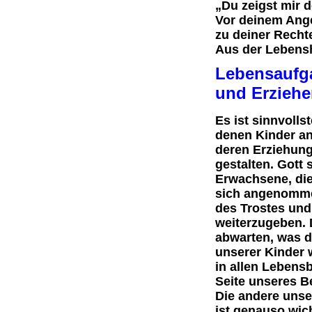
„Du zeigst mir 
Vor deinem Ange
zu deiner Rechte
Aus der Lebensh
Lebensaufgab
und Erziehe
Es ist sinnvolls
denen Kinder an
deren Erziehung
gestalten. Gott 
Erwachsene, die
sich angenomme
des Trostes und
weiterzugeben. D
abwarten, was d
unserer Kinder w
in allen Lebensb
Seite unseres 
Die andere unse
ist genauso wic