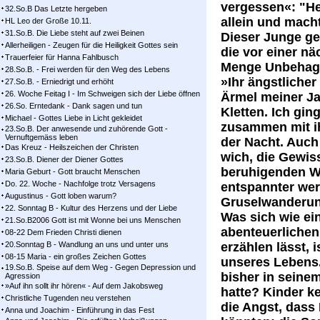
vergessen«: "He
32.So.B Das Letzte hergeben
allein und mach
HL Leo der Große 10.11.
31.So.B. Die Liebe steht auf zwei Beinen
Dieser Junge geh
Allerheiligen - Zeugen für die Heiligkeit Gottes sein
die vor einer n
Trauerfeier für Hanna Fahlbusch
Menge Unbehage
28.So.B. - Frei werden für den Weg des Lebens
»Ihr ängstlicher
27.So.B. - Erniedrigt und erhöht
26. Woche Feitag I - Im Schweigen sich der Liebe öffnen
Ärmel meiner Ja
26.So. Erntedank - Dank sagen und tun
Kletten. Ich gin
Michael - Gottes Liebe in Licht gekleidet
zusammen mit i
23.So.B. Der anwesende und zuhörende Gott -
Vernuftgemäss leben
der Nacht. Auch
Das Kreuz - Heilszeichen der Christen
wich, die Gewis
23.So.B. Diener der Diener Gottes
beruhigenden Wo
Maria Geburt - Gott braucht Menschen
Do. 22. Woche - Nachfolge trotz Versagens
entspannter wer
Augustinus - Gott loben warum?
Gruselwanderung 
22. Sonntag B - Kultur des Herzens und der Liebe
Was sich wie ei
21.So.B2006 Gott ist mit Wonne bei uns Menschen
abenteuerlichen
08-22 Dem Frieden Christi dienen
20.Sonntag B - Wandlung an uns und unter uns
erzählen lässt, i
08-15 Maria - ein großes Zeichen Gottes
unseres Lebens.
19.So.B. Speise auf dem Weg - Gegen Depression und
bisher in seine
Agression
»Auf ihn sollt ihr hören« - Auf dem Jakobsweg
hatte? Kinder k
Christliche Tugenden neu verstehen
die Angst, dass 
Anna und Joachim - Einführung in das Fest