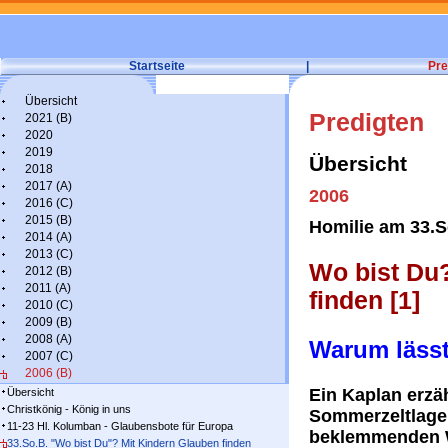
Startseite
|
Pre
Übersicht
Predigten
2021 (B)
2020
2019
Übersicht
2018
2017 (A)
2006
2016 (C)
2015 (B)
Homilie am 33.S
2014 (A)
2013 (C)
Wo bist Du
2012 (B)
2011 (A)
finden [1]
2010 (C)
2009 (B)
2008 (A)
Warum lässt
2007 (C)
2006 (B)
Ein Kaplan erzä
Übersicht
Christkönig - König in uns
Sommerzeltlager 
11-23 Hl. Kolumban - Glaubensbote für Europa
beklemmenden W
33.So.B. "Wo bist Du"? Mit Kindern Glauben finden