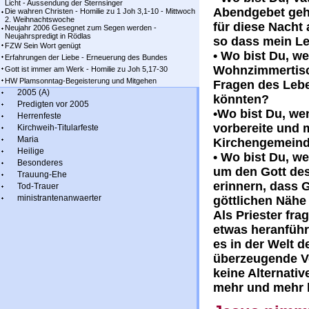
Licht - Aussendung der Sternsinger
Abendgebet geht
Die wahren Christen - Homilie zu 1 Joh 3,1-10 - Mittwoch
2. Weihnachtswoche
für diese Nacht
Neujahr 2006 Gesegnet zum Segen werden -
Neujahrspredigt in Rödlas
so dass mein Le
FZW Sein Wort genügt
• Wo bist Du, w
Erfahrungen der Liebe - Erneuerung des Bundes
Wohnzimmertisc
Gott ist immer am Werk - Homilie zu Joh 5,17-30
HW Plamsonntag-Begeisterung und Mitgehen
Fragen des Leb
2005 (A)
könnten?
Predigten vor 2005
•Wo bist Du, we
Herrenfeste
vorbereite und 
Kirchweih-Titularfeste
Maria
Kirchengemeind
Heilige
• Wo bist Du, we
Besonderes
um den Gott des
Trauung-Ehe
erinnern, dass 
Tod-Trauer
ministrantenanwaerter
göttlichen Nähe
Als Priester fra
etwas heranführ
es in der Welt 
überzeugende Vo
keine Alternati
mehr und mehr k