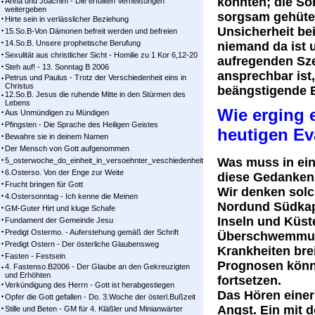
könnten; die So
Anna und Joachim - Die erfüllten Verheißungen
weitergeben
sorgsam gehüte
Hirte sein in verlässlicher Beziehung
Unsicherheit b
15.So.B-Von Dämonen befreit werden und befreien
14.So.B. Unsere prophetische Berufung
niemand da ist u
Sexulität aus christlicher Sicht - Homilie zu 1 Kor 6,12-20
aufregenden Sz
Steh auf! - 13. Sonntag B 2006
ansprechbar is
Petrus und Paulus - Trotz der Verschiedenheit eins in
Christus
beängstigende 
12.So.B. Jesus die ruhende Mitte in den Stürmen des
Lebens
Wie erging 
Aus Unmündigen zu Mündigen
Pfingsten - Die Sprache des Heiligen Geistes
heutigen E
Bewahre sie in deinem Namen
Der Mensch von Gott aufgenommen
Was muss in ei
5_osterwoche_do_einheit_in_versoehnter_veschiedenheit
6.Osterso. Von der Enge zur Weite
diese Gedanken
Frucht bringen für Gott
Wir denken solc
4.Ostersonntag - Ich kenne die Meinen
Nordund Südkap
GM-Guter Hirt und kluge Schafe
Inseln und Küst
Fundament der Gemeinde Jesu
Predigt Ostermo. - Auferstehung gemäß der Schrift
Überschwemmun
Predigt Ostern - Der österliche Glaubensweg
Krankheiten bre
Fasten - Festsein
Prognosen könn
4. Fastenso.B2006 - Der Glaube an den Gekreuzigten
und Erhöhten
fortsetzen.
Verkündigung des Herrn - Gott ist herabgestiegen
Das Hören einer 
Opfer die Gott gefallen - Do. 3.Woche der österl.Bußzeit
Angst. Ein mit 
Stille und Beten - GM für 4. Kläßler und Minianwärter