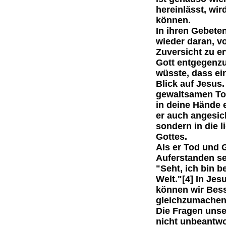
hereinlässt, wi
können.
In ihren Gebete
wieder daran, v
Zuversicht zu er
Gott entgegenzu
wüsste, dass ein
Blick auf Jesus
gewaltsamen Tod
in deine Hände e
er auch angesic
sondern in die 
Gottes.
Als er Tod und 
Auferstanden sei
"Seht, ich bin b
Welt."[4] In Jes
können wir Bess
gleichzumache
Die Fragen unse
nicht unbeantwor