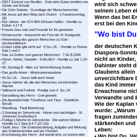
03/17 Gertrud von Nivelles - Gott wirkt Gutes inmitten von
wird sich schwe
Sünde und Schuld
seinem Leben e
Die Zehn Gebote - Grundlage der Menschenrechte
Mit Jesus auf dem Weg nach Ostern - 2.Fastensonntag
Wenn das bei Er
(B)
Nur Jahwe - der ICH-BIN-DA kann helfen - Homilie zu
erst bei den Ki
Esther 4,17 ff.
Freund Jesu sein und Freunde für ihn gewinnen
"Wo bist Du
Schatzsuche - Ansprache am Fest der hl. Kunigunde
Hinwendung des ganzen Menschen zu Gott -
Aschermittwoch
der deutschen 
Gottes Liebe gibt nicht auf - 8.So.i.JK. - Homilie zu Hosea
Kap.1 und 2
Diaspora-Sonnta
Das Ja Gottes zum ganzen Menschen - 7.So.B.2006
nicht an Kinder
Hören, Sehen, Handeln - 6.Wo.Mi.II - Homilie zu Jak 1,19-
27
Dahinter steht 
06. Sonntag B - Alles zur Verherrlichung Gottes
Glaubens allein
Das große Amen - Ministrantenanwärter
unverzichtbare 
05.So.i.Jk. - Jesus heilt auch heute
Jesus stärker als alle den Menschen zerstörenden
das Kind immer
Mächte
Erwachsene nicht
Vollmacht und Freiheit - Predigt zum 4. So.i.JK
Darstellung des Herrn - Gott geweiht
Verwandte und 
Die Apostelschüler Timotheus und Titus - Geistliche
Wie der Kaplan 
Berufe
Wandlung - Pauli Bekehrung
wurde: „Warum l
2.Sonntag im Jahreskreis - Hören und nachfolgen - St.
fragen zumindes
Johannes Großenbuch
Freitag 1.Woche im Jahreskreis - Die wahren Motive -
stärkenden und 
Homilie zu 1 Sam 8,4-7.1O-22a
Taufe Jesu - Die Gottesbeziehung, Aufgabe und Wirkung
Leben:
des Gottesknechtes und wir Christen
Erscheinung des Herrn - Auf werde licht, es kommt dein
• Wo bist Du, V