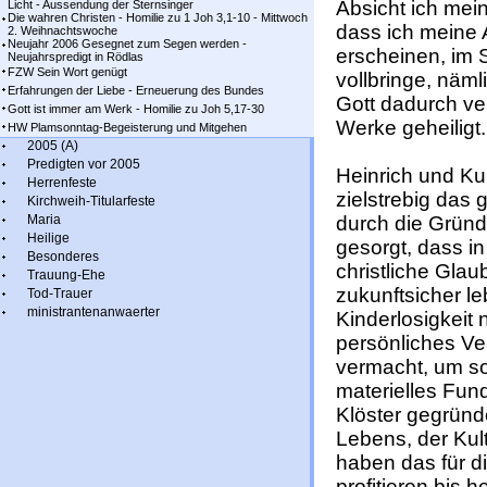
Absicht ich mei
Licht - Aussendung der Sternsinger
Die wahren Christen - Homilie zu 1 Joh 3,1-10 - Mittwoch
dass ich meine 
2. Weihnachtswoche
Neujahr 2006 Gesegnet zum Segen werden -
erscheinen, im S
Neujahrspredigt in Rödlas
FZW Sein Wort genügt
vollbringe, näml
Erfahrungen der Liebe - Erneuerung des Bundes
Gott dadurch ve
Gott ist immer am Werk - Homilie zu Joh 5,17-30
Werke geheiligt.
HW Plamsonntag-Begeisterung und Mitgehen
2005 (A)
Predigten vor 2005
Heinrich und K
Herrenfeste
zielstrebig das 
Kirchweih-Titularfeste
Maria
durch die Grün
Heilige
gesorgt, dass in
Besonderes
christliche Gla
Trauung-Ehe
zukunftsicher l
Tod-Trauer
ministrantenanwaerter
Kinderlosigkeit 
persönliches V
vermacht, um so
materielles Fun
Klöster gegrün
Lebens, der Kul
haben das für d
profitieren bis