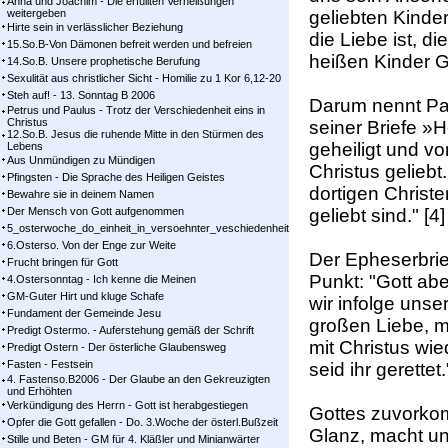
Anna und Joachim - Die erfüllten Verheißungen
weitergeben
geliebten Kinde
Hirte sein in verlässlicher Beziehung
die Liebe ist, d
15.So.B-Von Dämonen befreit werden und befreien
heißen Kinder Go
14.So.B. Unsere prophetische Berufung
Sexulität aus christlicher Sicht - Homilie zu 1 Kor 6,12-20
Steh auf! - 13. Sonntag B 2006
Darum nennt Pau
Petrus und Paulus - Trotz der Verschiedenheit eins in
Christus
seiner Briefe »H
12.So.B. Jesus die ruhende Mitte in den Stürmen des
geheiligt und v
Lebens
Aus Unmündigen zu Mündigen
Christus geliebt
Pfingsten - Die Sprache des Heiligen Geistes
dortigen Christe
Bewahre sie in deinem Namen
Der Mensch von Gott aufgenommen
geliebt sind." [4]
5_osterwoche_do_einheit_in_versoehnter_veschiedenheit
6.Osterso. Von der Enge zur Weite
Der Epheserbrie
Frucht bringen für Gott
Punkt: "Gott abe
4.Ostersonntag - Ich kenne die Meinen
GM-Guter Hirt und kluge Schafe
wir infolge unse
Fundament der Gemeinde Jesu
großen Liebe, m
Predigt Ostermo. - Auferstehung gemäß der Schrift
mit Christus wi
Predigt Ostern - Der österliche Glaubensweg
Fasten - Festsein
seid ihr gerettet.
4. Fastenso.B2006 - Der Glaube an den Gekreuzigten
und Erhöhten
Verkündigung des Herrn - Gott ist herabgestiegen
Gottes zuvorko
Opfer die Gott gefallen - Do. 3.Woche der österl.Bußzeit
Glanz, macht uns
Stille und Beten - GM für 4. Kläßler und Minianwärter