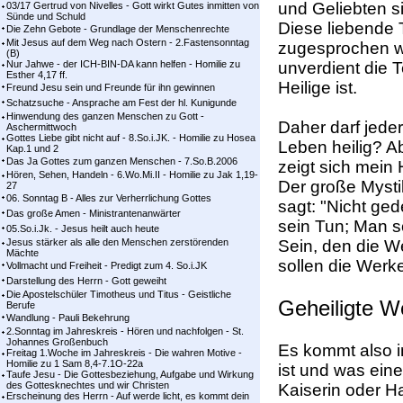
und Geliebten s
03/17 Gertrud von Nivelles - Gott wirkt Gutes inmitten von
Sünde und Schuld
Diese liebende T
Die Zehn Gebote - Grundlage der Menschenrechte
Mit Jesus auf dem Weg nach Ostern - 2.Fastensonntag
zugesprochen wu
(B)
Nur Jahwe - der ICH-BIN-DA kann helfen - Homilie zu
unverdient die Te
Esther 4,17 ff.
Heilige ist.
Freund Jesu sein und Freunde für ihn gewinnen
Schatzsuche - Ansprache am Fest der hl. Kunigunde
Hinwendung des ganzen Menschen zu Gott -
Daher darf jeder
Aschermittwoch
Gottes Liebe gibt nicht auf - 8.So.i.JK. - Homilie zu Hosea
Leben heilig? Ab
Kap.1 und 2
Das Ja Gottes zum ganzen Menschen - 7.So.B.2006
zeigt sich mein 
Hören, Sehen, Handeln - 6.Wo.Mi.II - Homilie zu Jak 1,19-
Der große Mystik
27
06. Sonntag B - Alles zur Verherrlichung Gottes
sagt: "Nicht ge
Das große Amen - Ministrantenanwärter
sein Tun; Man so
05.So.i.Jk. - Jesus heilt auch heute
Jesus stärker als alle den Menschen zerstörenden
Sein, den die We
Mächte
sollen die Werke
Vollmacht und Freiheit - Predigt zum 4. So.i.JK
Darstellung des Herrn - Gott geweiht
Die Apostelschüler Timotheus und Titus - Geistliche
Geheiligte W
Berufe
Wandlung - Pauli Bekehrung
2.Sonntag im Jahreskreis - Hören und nachfolgen - St.
Johannes Großenbuch
Es kommt also im
Freitag 1.Woche im Jahreskreis - Die wahren Motive -
Homilie zu 1 Sam 8,4-7.1O-22a
ist und was eine
Taufe Jesu - Die Gottesbeziehung, Aufgabe und Wirkung
des Gottesknechtes und wir Christen
Kaiserin oder H
Erscheinung des Herrn - Auf werde licht, es kommt dein