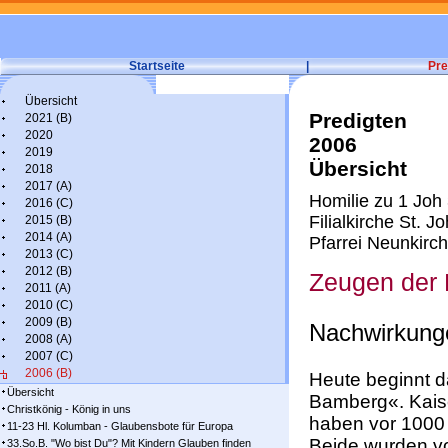
Startseite
|
Pre
Übersicht
Predigten
2021 (B)
2020
2006
2019
Übersicht
2018
2017 (A)
Homilie zu 1 Joh 
2016 (C)
Filialkirche St. 
2015 (B)
2014 (A)
Pfarrei Neunkirch
2013 (C)
2012 (B)
Zeugen der H
2011 (A)
2010 (C)
2009 (B)
Nachwirkunge
2008 (A)
2007 (C)
2006 (B)
Heute beginnt d
Übersicht
Bamberg«. Kaise
Christkönig - König in uns
haben vor 1000 
11-23 Hl. Kolumban - Glaubensbote für Europa
Beide wurden vo
33.So.B. "Wo bist Du"? Mit Kindern Glauben finden