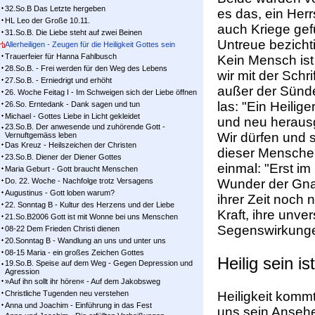
32.So.B Das Letzte hergeben
es das, ein Herr
HL Leo der Große 10.11.
auch Kriege gef
31.So.B. Die Liebe steht auf zwei Beinen
Untreue bezicht
Allerheiligen - Zeugen für die Heiligkeit Gottes sein
Trauerfeier für Hanna Fahlbusch
Kein Mensch ist
28.So.B. - Frei werden für den Weg des Lebens
wir mit der Schr
27.So.B. - Erniedrigt und erhöht
außer der Sünde
26. Woche Feitag I - Im Schweigen sich der Liebe öffnen
las: "Ein Heilige
26.So. Erntedank - Dank sagen und tun
Michael - Gottes Liebe in Licht gekleidet
und neu heraus
23.So.B. Der anwesende und zuhörende Gott -
Wir dürfen und 
Vernuftgemäss leben
Das Kreuz - Heilszeichen der Christen
dieser Mensche
23.So.B. Diener der Diener Gottes
einmal: "Erst i
Maria Geburt - Gott braucht Menschen
Do. 22. Woche - Nachfolge trotz Versagens
Wunder der Gnad
Augustinus - Gott loben warum?
ihrer Zeit noch 
22. Sonntag B - Kultur des Herzens und der Liebe
Kraft, ihre unve
21.So.B2006 Gott ist mit Wonne bei uns Menschen
Segenswirkunge
08-22 Dem Frieden Christi dienen
20.Sonntag B - Wandlung an uns und unter uns
08-15 Maria - ein großes Zeichen Gottes
Heilig sein i
19.So.B. Speise auf dem Weg - Gegen Depression und
Agression
»Auf ihn sollt ihr hören« - Auf dem Jakobsweg
Christliche Tugenden neu verstehen
Heiligkeit kommt
Anna und Joachim - Einführung in das Fest
uns sein Ansehe