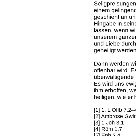
Seligpreisungen
einem gelingend
geschieht an un
Hingabe in sein
lassen, wenn wir
unserem ganzen
und Liebe durc
geheiligt werden
Dann werden wir 
offenbar wird. 
überwältigende E
Es wird uns ewi
ihm erhoffen, we
heiligen, wie er h
[1] 1. L Offb 7,2
[2] Ambrose Gwin
[3] 1 Joh 3,1
[4] Röm 1,7
[5] Eph 2,4