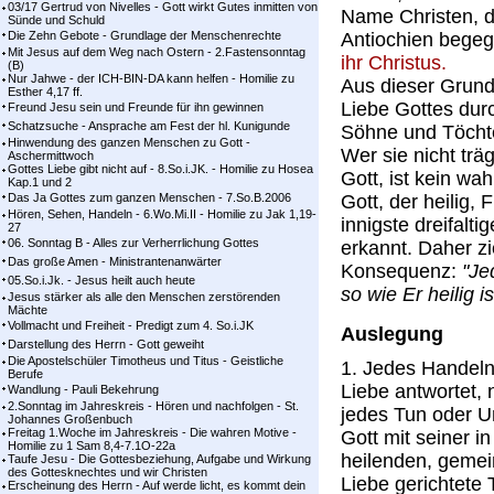
03/17 Gertrud von Nivelles - Gott wirkt Gutes inmitten von
Name Christen, da
Sünde und Schuld
Die Zehn Gebote - Grundlage der Menschenrechte
Antiochien bege
Mit Jesus auf dem Weg nach Ostern - 2.Fastensonntag
ihr Christus.
(B)
Nur Jahwe - der ICH-BIN-DA kann helfen - Homilie zu
Aus dieser Grun
Esther 4,17 ff.
Liebe Gottes durc
Freund Jesu sein und Freunde für ihn gewinnen
Schatzsuche - Ansprache am Fest der hl. Kunigunde
Söhne und Töchte
Hinwendung des ganzen Menschen zu Gott -
Wer sie nicht träg
Aschermittwoch
Gottes Liebe gibt nicht auf - 8.So.i.JK. - Homilie zu Hosea
Gott, ist kein wah
Kap.1 und 2
Das Ja Gottes zum ganzen Menschen - 7.So.B.2006
Gott, der heilig,
Hören, Sehen, Handeln - 6.Wo.Mi.II - Homilie zu Jak 1,19-
innigste dreifalti
27
06. Sonntag B - Alles zur Verherrlichung Gottes
erkannt. Daher z
Das große Amen - Ministrantenanwärter
Konsequenz:
"Je
05.So.i.Jk. - Jesus heilt auch heute
so wie Er heilig is
Jesus stärker als alle den Menschen zerstörenden
Mächte
Vollmacht und Freiheit - Predigt zum 4. So.i.JK
Auslegung
Darstellung des Herrn - Gott geweiht
Die Apostelschüler Timotheus und Titus - Geistliche
1. Jedes Handeln,
Berufe
Liebe antwortet,
Wandlung - Pauli Bekehrung
2.Sonntag im Jahreskreis - Hören und nachfolgen - St.
jedes Tun oder Un
Johannes Großenbuch
Freitag 1.Woche im Jahreskreis - Die wahren Motive -
Gott mit seiner i
Homilie zu 1 Sam 8,4-7.1O-22a
heilenden, gemei
Taufe Jesu - Die Gottesbeziehung, Aufgabe und Wirkung
des Gottesknechtes und wir Christen
Liebe gerichtet
Erscheinung des Herrn - Auf werde licht, es kommt dein