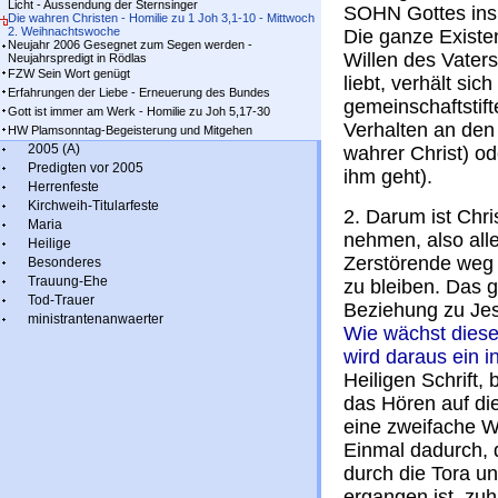
Licht - Aussendung der Sternsinger
SOHN Gottes ins
Die wahren Christen - Homilie zu 1 Joh 3,1-10 - Mittwoch
2. Weihnachtswoche
Die ganze Existe
Neujahr 2006 Gesegnet zum Segen werden -
Willen des Vaters
Neujahrspredigt in Rödlas
FZW Sein Wort genügt
liebt, verhält sic
Erfahrungen der Liebe - Erneuerung des Bundes
gemeinschaftstif
Gott ist immer am Werk - Homilie zu Joh 5,17-30
Verhalten an den 
HW Plamsonntag-Begeisterung und Mitgehen
2005 (A)
wahrer Christ) o
Predigten vor 2005
ihm geht).
Herrenfeste
Kirchweih-Titularfeste
2. Darum ist Chr
Maria
nehmen, also all
Heilige
Zerstörende weg z
Besonderes
Trauung-Ehe
zu bleiben. Das g
Tod-Trauer
Beziehung zu Jes
ministrantenanwaerter
Wie wächst dies
wird daraus ein 
Heiligen Schrift,
das Hören auf die
eine zweifache W
Einmal dadurch, 
durch die Tora u
ergangen ist, zuh