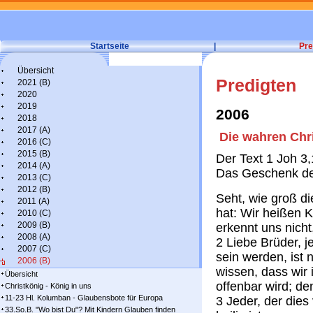
Startseite
|
Pre
Übersicht
Predigten
2021 (B)
2020
2019
2006
2018
2017 (A)
Die wahren Chr
2016 (C)
2015 (B)
Der Text 1 Joh 3
2014 (A)
Das Geschenk der
2013 (C)
2012 (B)
Seht, wie groß di
2011 (A)
hat: Wir heißen K
2010 (C)
2009 (B)
erkennt uns nicht,
2008 (A)
2 Liebe Brüder, j
2007 (C)
sein werden, ist 
2006 (B)
wissen, dass wir
Übersicht
offenbar wird; de
Christkönig - König in uns
11-23 Hl. Kolumban - Glaubensbote für Europa
3 Jeder, der dies 
33.So.B. "Wo bist Du"? Mit Kindern Glauben finden