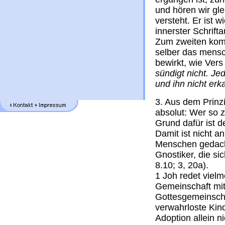
und hören wir gl
versteht. Er ist
innerster Schrifta
Zum zweiten komm
selber das mensc
bewirkt, wie Ver
sündigt nicht. Je
und ihn nicht erk
3. Aus dem Prinzi
absolut: Wer so z
Grund dafür ist 
Damit ist nicht a
Menschen gedacht
Gnostiker, die sic
8.10; 3, 20a).
1 Joh redet viel
Gemeinschaft mit
Gottesgemeinschaf
verwahrloste Kin
Adoption allein ni