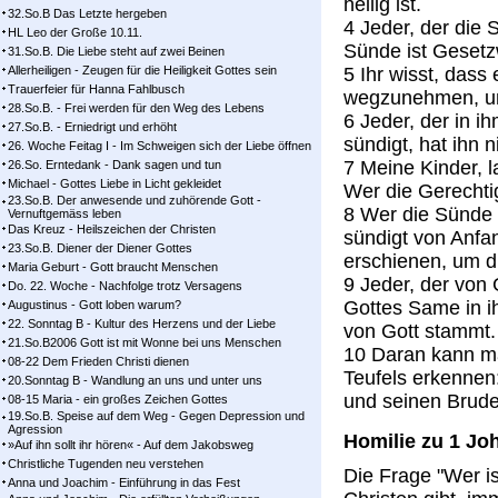
heilig ist.
32.So.B Das Letzte hergeben
4 Jeder, der die 
HL Leo der Große 10.11.
Sünde ist Gesetzw
31.So.B. Die Liebe steht auf zwei Beinen
Allerheiligen - Zeugen für die Heiligkeit Gottes sein
5 Ihr wisst, dass
Trauerfeier für Hanna Fahlbusch
wegzunehmen, und
28.So.B. - Frei werden für den Weg des Lebens
6 Jeder, der in ih
27.So.B. - Erniedrigt und erhöht
sündigt, hat ihn 
26. Woche Feitag I - Im Schweigen sich der Liebe öffnen
7 Meine Kinder, l
26.So. Erntedank - Dank sagen und tun
Michael - Gottes Liebe in Licht gekleidet
Wer die Gerechtigk
23.So.B. Der anwesende und zuhörende Gott -
8 Wer die Sünde 
Vernuftgemäss leben
Das Kreuz - Heilszeichen der Christen
sündigt von Anfa
23.So.B. Diener der Diener Gottes
erschienen, um d
Maria Geburt - Gott braucht Menschen
9 Jeder, der von 
Do. 22. Woche - Nachfolge trotz Versagens
Gottes Same in ih
Augustinus - Gott loben warum?
22. Sonntag B - Kultur des Herzens und der Liebe
von Gott stammt.
21.So.B2006 Gott ist mit Wonne bei uns Menschen
10 Daran kann ma
08-22 Dem Frieden Christi dienen
Teufels erkennen:
20.Sonntag B - Wandlung an uns und unter uns
und seinen Bruder 
08-15 Maria - ein großes Zeichen Gottes
19.So.B. Speise auf dem Weg - Gegen Depression und
Agression
Homilie zu 1 Joh
»Auf ihn sollt ihr hören« - Auf dem Jakobsweg
Christliche Tugenden neu verstehen
Die Frage "Wer ist
Anna und Joachim - Einführung in das Fest