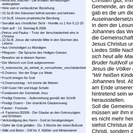
Christen gibt, im
Anna und Joachim - Die erfüllten Verheißungen
weitergeben
Gemeinde, an die
Hirte sein in verlässlicher Beziehung
gab es die um di
15.So.B-Von Dämonen befreit werden und befreien
Auseinandersetz
14.So.B. Unsere prophetische Berufung
Sexulität aus christlicher Sicht - Homilie zu 1 Kor 6,12-20
In dem der Lesun
Steh auf! - 13. Sonntag B 2006
Johannes das Wes
Petrus und Paulus - Trotz der Verschiedenheit eins in
Christus
die Gemeinschaft 
12.So.B. Jesus die ruhende Mitte in den Stürmen des
Jesus Christus un
Lebens
Aus Unmündigen zu Mündigen
Liedes Stille Nac
Pfingsten - Die Sprache des Heiligen Geistes
sich heut alle Ma
Bewahre sie in deinem Namen
Bruder huldvoll u
Der Mensch von Gott aufgenommen
5_osterwoche_do_einheit_in_versoehnter_veschiedenheit
Jesus die Völker 
6.Osterso. Von der Enge zur Weite
"Wir heißen Kinde
Frucht bringen für Gott
Johannes fest. Ab
4.Ostersonntag - Ich kenne die Meinen
am Ende unserer i
GM-Guter Hirt und kluge Schafe
hintretend sein w
Fundament der Gemeinde Jesu
Predigt Ostermo. - Auferstehung gemäß der Schrift
herausstellen.
Predigt Ostern - Der österliche Glaubensweg
Soll die Gemeins
Fasten - Festsein
müssen wir ihm i
4. Fastenso.B2006 - Der Glaube an den Gekreuzigten
und Erhöhten
es nicht mehr hei
Verkündigung des Herrn - Gott ist herabgestiegen
siehst Christus ä
Opfer die Gott gefallen - Do. 3.Woche der österl.Bußzeit
Christi, sondern 
Stille und Beten - GM für 4. Kläßler und Minianwärter