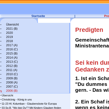
Startseite
|
Pre
Übersicht
Predigten
2021 (B)
2020
2019
Gemeinschaft
2018
Ministranten
2017 (A)
2016 (C)
2015 (B)
2014 (A)
Sei kein du
2013 (C)
2012 (B)
Gedanken z
2011 (A)
2010 (C)
1. Ist ein Sc
2009 (B)
2008 (A)
"Du dummes b
2007 (C)
gern. - Das wi
2006 (B)
Übersicht
Christkönig - König in uns
2. Ein Schaf 
11-23 Hl. Kolumban - Glaubensbote für Europa
wenn es keine
33.So.B. "Wo bist Du"? Mit Kindern Glauben finden