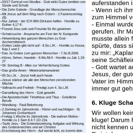
auferstanden i
03/17 Gertrud von Nivelles - Gott wirkt Gutes inmitten von
Sünde und Schuld
- Wenn ich ihm
Die Zehn Gebote - Grundlage der Menschenrechte
Mit Jesus auf dem Weg nach Ostern - 2.Fastensonntag
zum Himmel v
(B)
Nur Jahwe - der ICH-BIN-DA kann helfen - Homilie zu
- Einmal wurde
Esther 4,17 ff.
Freund Jesu sein und Freunde für ihn gewinnen
gerufen. Ihr M
Schatzsuche - Ansprache am Fest der hl. Kunigunde
musste allein 
Hinwendung des ganzen Menschen zu Gott -
Aschermittwoch
spürte, dass s
Gottes Liebe gibt nicht auf - 8.So.i.JK. - Homilie zu Hosea
Kap.1 und 2
zu mir: „Kapla
Das Ja Gottes zum ganzen Menschen - 7.So.B.2006
Hören, Sehen, Handeln - 6.Wo.Mi.II - Homilie zu Jak 1,19-
seine Schäflei
27
06. Sonntag B - Alles zur Verherrlichung Gottes
- Gott wartet 
Das große Amen - Ministrantenanwärter
Jesus, der gut
05.So.i.Jk. - Jesus heilt auch heute
Vater im Himme
Jesus stärker als alle den Menschen zerstörenden
Mächte
immer gut gehe
Vollmacht und Freiheit - Predigt zum 4. So.i.JK
Darstellung des Herrn - Gott geweiht
Die Apostelschüler Timotheus und Titus - Geistliche
Berufe
6. Kluge Scha
Wandlung - Pauli Bekehrung
2.Sonntag im Jahreskreis - Hören und nachfolgen - St.
Wir wollen ke
Johannes Großenbuch
Freitag 1.Woche im Jahreskreis - Die wahren Motive -
kluge! Darum h
Homilie zu 1 Sam 8,4-7.1O-22a
Taufe Jesu - Die Gottesbeziehung, Aufgabe und Wirkung
nicht kennen u
des Gottesknechtes und wir Christen
Erscheinung des Herrn - Auf werde licht, es kommt dein