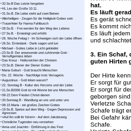
32.So.B Das Letzte hergeben
hat.
HL Leo der Große 10.11.
Es läuft gera
31.So.B. Die Liebe steht auf zwei Beinen
Es gerät schne
Allerheiligen - Zeugen für die Heiligkeit Gottes sein
Trauerfeier für Hanna Fahlbusch
Es kommt nicht
28.So.B. - Frei werden für den Weg des Lebens
Es läuft jedem
27.So.B. - Erniedrigt und erhöht
26. Woche Feitag I - Im Schweigen sich der Liebe öffnen
und schlachtet
26.So. Erntedank - Dank sagen und tun
Michael - Gottes Liebe in Licht gekleidet
23.So.B. Der anwesende und zuhörende Gott -
3. Ein Schaf,
Vernuftgemäss leben
guten Hirten 
Das Kreuz - Heilszeichen der Christen
23.So.B. Diener der Diener Gottes
Maria Geburt - Gott braucht Menschen
Der Hirte ken
Do. 22. Woche - Nachfolge trotz Versagens
Augustinus - Gott loben warum?
Er sorgt für g
22. Sonntag B - Kultur des Herzens und der Liebe
Er sorgt für de
21.So.B2006 Gott ist mit Wonne bei uns Menschen
geborgen sind.
08-22 Dem Frieden Christi dienen
20.Sonntag B - Wandlung an uns und unter uns
Verletzte Scha
08-15 Maria - ein großes Zeichen Gottes
Schafe trägt er
19.So.B. Speise auf dem Weg - Gegen Depression und
Agression
Bei Gefahr käm
»Auf ihn sollt ihr hören« - Auf dem Jakobsweg
Christliche Tugenden neu verstehen
Schafe.
Anna und Joachim - Einführung in das Fest