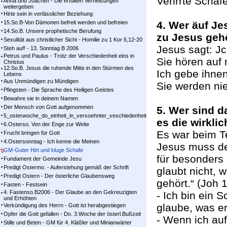
Verirrte Schafe
Anna und Joachim - Die erfüllten Verheißungen
weitergeben
Hirte sein in verlässlicher Beziehung
15.So.B-Von Dämonen befreit werden und befreien
4. Wer äuf Je
14.So.B. Unsere prophetische Berufung
zu Jesus gehö
Sexulität aus christlicher Sicht - Homilie zu 1 Kor 6,12-20
Jesus sagt: Jc
Steh auf! - 13. Sonntag B 2006
Petrus und Paulus - Trotz der Verschiedenheit eins in
Sie hören auf
Christus
12.So.B. Jesus die ruhende Mitte in den Stürmen des
Ich gebe ihne
Lebens
Aus Unmündigen zu Mündigen
Sie werden ni
Pfingsten - Die Sprache des Heiligen Geistes
Bewahre sie in deinem Namen
Der Mensch von Gott aufgenommen
5. Wer sind 
5_osterwoche_do_einheit_in_versoehnter_veschiedenheit
es die wirkli
6.Osterso. Von der Enge zur Weite
Es war beim T
Frucht bringen für Gott
4.Ostersonntag - Ich kenne die Meinen
Jesus muss de
GM-Guter Hirt und kluge Schafe
für besonders 
Fundament der Gemeinde Jesu
Predigt Ostermo. - Auferstehung gemäß der Schrift
glaubt nicht, 
Predigt Ostern - Der österliche Glaubensweg
gehört.“ (Joh 
Fasten - Festsein
4. Fastenso.B2006 - Der Glaube an den Gekreuzigten
- Ich bin ein 
und Erhöhten
glaube, was er
Verkündigung des Herrn - Gott ist herabgestiegen
Opfer die Gott gefallen - Do. 3.Woche der österl.Bußzeit
- Wenn ich auf
Stille und Beten - GM für 4. Kläßler und Minianwärter