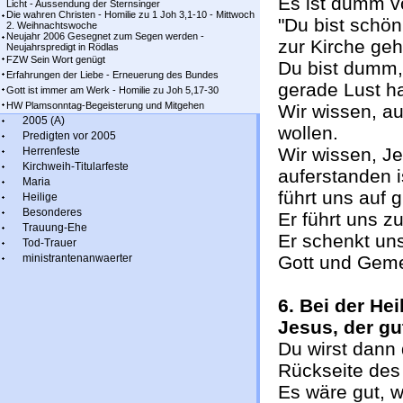
Es ist dumm v
Licht - Aussendung der Sternsinger
Die wahren Christen - Homilie zu 1 Joh 3,1-10 - Mittwoch
"Du bist schö
2. Weihnachtswoche
Neujahr 2006 Gesegnet zum Segen werden -
zur Kirche geh
Neujahrspredigt in Rödlas
FZW Sein Wort genügt
Du bist dumm,
Erfahrungen der Liebe - Erneuerung des Bundes
gerade Lust ha
Gott ist immer am Werk - Homilie zu Joh 5,17-30
HW Plamsonntag-Begeisterung und Mitgehen
Wir wissen, au
2005 (A)
wollen.
Predigten vor 2005
Wir wissen, Je
Herrenfeste
Kirchweih-Titularfeste
auferstanden i
Maria
führt uns auf 
Heilige
Besonderes
Er führt uns 
Trauung-Ehe
Er schenkt uns
Tod-Trauer
ministrantenanwaerter
Gott und Geme
6. Bei der H
Jesus, der gu
Du wirst dann
Rückseite des 
Es wäre gut, 