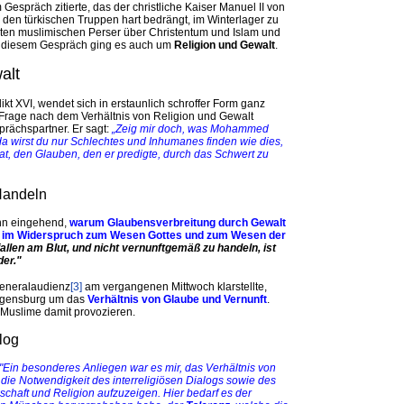
Gespräch zitierte, das der christliche Kaiser Manuel II
von
 den türkischen Truppen hart bedrängt, im Winterlager zu
ten muslimischen Perser über Christentum und Islam und
In diesem Gespräch ging es auch um
Religion und Gewalt
.
alt
ikt XVI, wendet sich in erstaunlich schroffer Form ganz
n Frage nach dem Verhältnis von Religion und Gewalt
rächspartner. Er sagt:
„Zeig mir doch, was Mohammed
a wirst du nur Schlechtes und Inhumanes finden wie dies,
at, den Glauben, den er predigte, durch das Schwert zu
Handeln
nn eingehend,
warum Glaubensverbreitung durch Gewalt
eht im Widerspruch zum Wesen Gottes und zum Wesen der
fallen am Blut, und nicht vernunftgemäß zu handeln, ist
er."
Generalaudienz
[3]
am vergangenen Mittwoch klarstellte,
Regensburg um das
Verhältnis von Glaube und Vernunft
.
 Muslime damit provozieren.
alog
"Ein besonderes Anliegen war es mir, das Verhältnis von
die Notwendigkeit des interreligiösen Dialogs sowie des
chaft und Religion aufzuzeigen. Hier bedarf es der