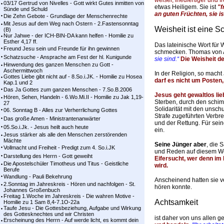
weiser, friedfertiger und
03/17 Gertrud von Nivelles - Gott wirkt Gutes inmitten von
etwas
Heiligem. Sie ist
"f
Sünde und Schuld
an guten Früchten, sie is
Die Zehn Gebote - Grundlage der Menschenrechte
Mit Jesus auf dem Weg nach Ostern - 2.Fastensonntag
Weisheit ist eine S
(B)
Nur Jahwe - der ICH-BIN-DA kann helfen - Homilie zu
Esther 4,17 ff.
Das lateinische Wort für 
Freund Jesu sein und Freunde für ihn gewinnen
schmecken. Thomas von 
Schatzsuche - Ansprache am Fest der hl. Kunigunde
sie sind.“
Die Weisheit de
Hinwendung des ganzen Menschen zu Gott -
Aschermittwoch
In der Religion, so macht
Gottes Liebe gibt nicht auf - 8.So.i.JK. - Homilie zu Hosea
darf es nicht um Posten
Kap.1 und 2
Das Ja Gottes zum ganzen Menschen - 7.So.B.2006
Jesus geht gewaltlos li
Hören, Sehen, Handeln - 6.Wo.Mi.II - Homilie zu Jak 1,19-
Sterben, durch den schimp
27
Solidarität mit den uns
06. Sonntag B - Alles zur Verherrlichung Gottes
Strafe zugeführten Verbre
Das große Amen - Ministrantenanwärter
und der Rettung. Für sein
05.So.i.Jk. - Jesus heilt auch heute
ein.
Jesus stärker als alle den Menschen zerstörenden
Mächte
Seine Jünger aber
, die 
Vollmacht und Freiheit - Predigt zum 4. So.i.JK
und Reden auf diesem 
Darstellung des Herrn - Gott geweiht
Eifersucht, wer denn im
Die Apostelschüler Timotheus und Titus - Geistliche
wird.
Berufe
Wandlung - Pauli Bekehrung
Anscheinend hatten sie v
2.Sonntag im Jahreskreis - Hören und nachfolgen - St.
hören konnte.
Johannes Großenbuch
Freitag 1.Woche im Jahreskreis - Die wahren Motive -
Achtsamkeit
Homilie zu 1 Sam 8,4-7.1O-22a
Taufe Jesu - Die Gottesbeziehung, Aufgabe und Wirkung
des Gottesknechtes und wir Christen
ist daher von uns allen ge
Erscheinung des Herrn - Auf werde licht, es kommt dein