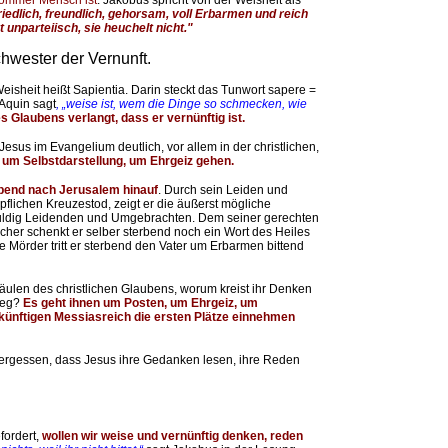
 frommer Mensch ist
. Jakobus spricht von der Weisheit als
riedlich, freundlich, gehorsam, voll Erbarmen und reich
t unparteiisch, sie heuchelt nicht."
chwester der Vernunft.
Weisheit heißt Sapientia. Darin steckt das Tunwort sapere =
Aquin sagt
, „weise ist, wem die Dinge so schmecken, wie
s Glaubens verlangt, dass er vernünftig ist.
 Jesus im
Evangelium deutlich, vor allem in der christlichen,
, um Selbstdarstellung, um Ehrgeiz gehen.
ebend nach Jerusalem hinauf
. Durch sein Leiden und
flichen Kreuzestod, zeigt er die äußerst mögliche
chuldig Leidenden und Umgebrachten. Dem seiner gerechten
cher schenkt er selber sterbend noch ein Wort des Heiles
e Mörder tritt er sterbend den Vater um Erbarmen bittend
Säulen des christlichen Glaubens, worum kreist ihr Denken
Weg?
Es geht ihnen um Posten, um Ehrgeiz, um
 künftigen Messiasreich die ersten Plätze einnehmen
ergessen, dass Jesus ihre Gedanken lesen, ihre Reden
fordert,
wollen wir weise und vernünftig denken, reden