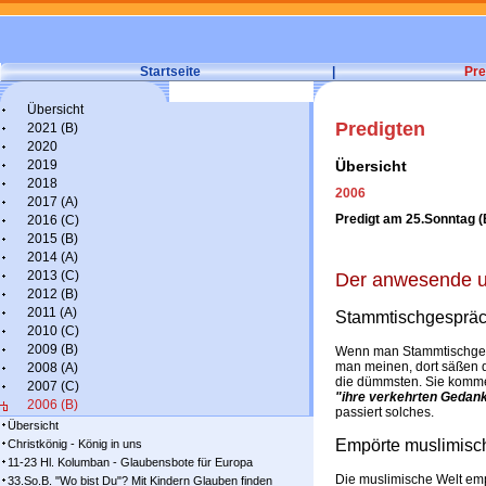
Startseite
|
Pre
Übersicht
Predigten
2021 (B)
2020
2019
Übersicht
2018
2006
2017 (A)
Predigt am 25.Sonntag (B
2016 (C)
2015 (B)
2014 (A)
2013 (C)
Der anwesende un
2012 (B)
2011 (A)
Stammtischgesprä
2010 (C)
2009 (B)
Wenn man Stammtischgespr
man meinen, dort säßen 
2008 (A)
die dümmsten. Sie komme
2007 (C)
"ihre verkehrten Gedan
2006 (B)
passiert solches.
Übersicht
Empörte muslimisc
Christkönig - König in uns
11-23 Hl. Kolumban - Glaubensbote für Europa
Die muslimische Welt empö
33.So.B. "Wo bist Du"? Mit Kindern Glauben finden