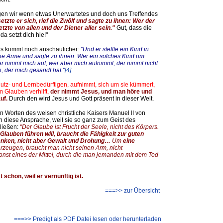
 sagen wir wenn etwas Unerwartetes und doch uns Treffendes
etzte er sich, rief die Zwölf und sagte zu ihnen: Wer der
Letzte von allen und der Diener aller sein."
Gut, dass die
a setzt dich hie!"
Es kommt
noch anschaulicher:
"Und er stellte ein Kind in
ine Arme und sagte zu ihnen:
Wer ein solches Kind um
er nimmt mich auf; wer aber mich aufnimmt, der nimmt nicht
, der mich gesandt hat."
[4]
utz- und Lernbedürftigen, aufnimmt, sich um sie kümmert,
Glauben verhilft,
der nimmt Jesus, und man höre und
uf.
Durch den wird Jesus und Gott präsent in dieser Welt.
en Worten des weisen christliche Kaisers Manuel II von
h diese Ansprache, weil sie so ganz zum Geist des
ließen:
"Der Glaube ist Frucht der Seele, nicht des Körpers.
auben führen will, braucht die Fähigkeit zur guten
enken, nicht aber Gewalt und Drohung…
Um
eine
rzeugen, braucht man nicht seinen Arm, nicht
st eines der Mittel, durch die man jemanden mit dem Tod
t schön, weil er vernünftig ist.
===>> zur Übersicht
===>> Predigt als PDF Datei lesen oder herunterladen