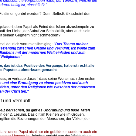
 in München hervorgehoben habe, der
Toleranz
, welche die
eren heilig ist, einschließt.“
uslimen gehört werden? Denn Selbstkritik scheint den
gelauert, dem Papst als Feind des Islam abzustempeln zu
ft der Liebe, der Aufruf zur Selbstkritik, aber auch sein
lt seinen Gegnern nicht schmecken?
mal deutlich worum es ihm ging:
"Das Thema meiner
Beziehung zwischen Glaube und Vernunft. Ich wollte zum
 Glaubens mit der modernen Welt einladen und zum
d Religionen."
, das ist das Positive des Vorgangs, hat erst recht alle
des Papstes aufmerksam gemacht
.
uss, er vertraue darauf, dass seine Worte nach den ersten
s und eine Ermutigung zu einem positiven und auch
 bilden, unter den Religionen wie zwischen der modernen
n der Christen."
t und Vernunft
eiz herrschen, da gibt es Unordnung und böse Taten
n der 2. Lesung. Das gilt im Kleinen wie im Großen.
ergiften die Beziehungen der Menschen, der Völker, der
ass unser Papst nicht nur ein gebildeter, sondern auch ein