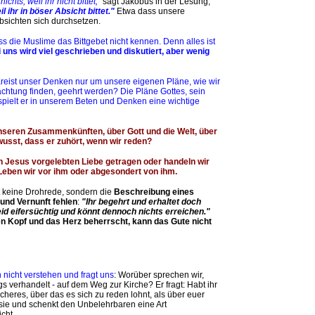
 nichts, weil ihr nicht bittet,“
sagt Jakobus in der Lesung,
il ihr in böser Absicht bittet."
Etwa dass unsere
bsichten sich durchsetzen.
ss die Muslime das Bittgebet nicht kennen. Denn alles ist
 uns wird viel geschrieben und diskutiert, aber
wenig
 Kreist unser Denken nur um unsere eigenen Pläne, wie wir
htung finden, geehrt werden? Die Pläne Gottes, sein
s, spielt er in unserem Beten und Denken eine wichtige
nseren Zusammenkünften, über Gott und die Welt, über
wusst, dass er zuhört, wenn wir reden?
on Jesus vorgelebten Liebe getragen oder handeln wir
Leben wir vor ihm oder abgesondert von ihm.
 keine Drohrede, sondern die
Beschreibung eines
und Vernunft fehlen
:
"Ihr begehrt und erhaltet doch
eid eifersüchtig und könnt dennoch nichts erreichen."
n Kopf und das Herz beherrscht, kann das Gute nicht
n nicht verstehen und fragt uns
: Worüber sprechen wir,
s verhandelt - auf dem Weg zur Kirche? Er fragt: Habt ihr
cheres, über das es sich zu reden lohnt, als über euer
ie und schenkt den Unbelehrbaren eine Art
cht.