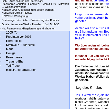
und handeln
.
"Ihr erhaltet
Licht - Aussendung der Sternsinger
oder noch schlimmer,
"we
Die wahren Christen - Homilie zu 1 Joh 3,1-10 - Mittwoch
2. Weihnachtswoche
egoistischen Pläne und A
Neujahr 2006 Gesegnet zum Segen werden -
Neujahrspredigt in Rödlas
Es gibt mir zu denken, da
FZW Sein Wort genügt
vorherbestimmt.
Auch bei
Erfahrungen der Liebe - Erneuerung des Bundes
gebetet.
Gott ist immer am Werk - Homilie zu Joh 5,17-30
Achten wir also auf uns.
HW Plamsonntag-Begeisterung und Mitgehen
groß herauskommen, Beac
2005 (A)
Wille, interessiert er un
Predigten vor 2005
Rolle?
Herrenfeste
Kirchweih-Titularfeste
Worüber reden wir bei u
die Anderen? Ist uns be
Maria
Heilige
Ist unser Tun von der v
Besonderes
unbedacht, egoistisch? 
Trauung-Ehe
Tod-Trauer
Die Rede des Jakobus ist
ministrantenanwaerter
Zustands, dem Weisheit 
nichts. Ihr mordet und s
Wo
das Haben Wollen de
gedeihen.
Tag des Kindes
Jesus versteht die, die ih
worüber habt ihr unterweg
nichts Größeres, Wesentli
Fortkommen? Jesus hört s
”lebenskundlichen Unterri