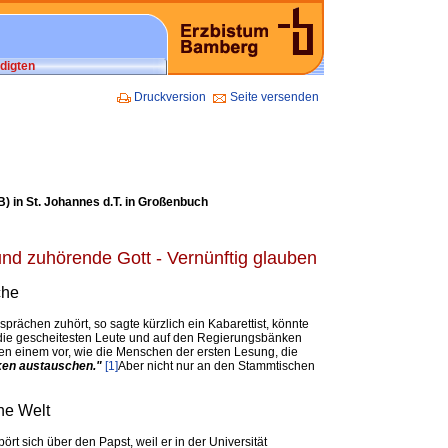
digten
Druckversion
Seite versenden
) in St. Johannes d.T. in Großenbuch
d zuhörende Gott - Vernünftig glauben
che
ächen zuhört, so sagte kürzlich ein Kabarettist, könnte
die gescheitesten Leute und auf den Regierungsbänken
n einem vor, wie die Menschen der ersten Lesung, die
ken austauschen."
[1]
Aber nicht nur an den Stammtischen
he Welt
rt sich über den Papst, weil er in der Universität