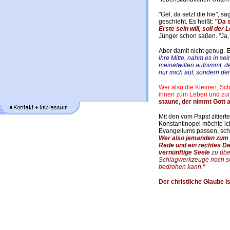
"Gel, da setzt die hie",
geschieht. Es heißt:
"Da s
Erste sein will, soll der 
Jünger schon saßen. "Ja, d
Aber damit nicht genug. 
ihre Mitte, nahm es in se
meinetwillen aufnimmt, d
nur mich auf, sondern den
Wer also die Kleinen, Sch
ihnen zum Leben und zum 
staune, der nimmt Gott a
Mit den vom Papst zitiert
Konstantinopel möchte ic
Evangeliums passen, sch
Wer also jemanden zum Gl
Rede und ein rechtes D
vernünftige Seele
zu übe
Schlagwerkzeuge noch son
bedrohen kann.“
Der christliche Glaube is