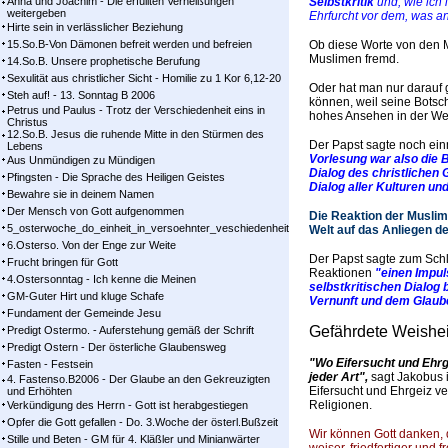
Anna und Joachim - Die erfüllten Verheißungen
Selbstkritik
und, wie ich
weitergeben
Ehrfurcht vor dem, was and
Hirte sein in verlässlicher Beziehung
15.So.B-Von Dämonen befreit werden und befreien
Ob diese Worte von den M
Muslimen fremd.
14.So.B. Unsere prophetische Berufung
Sexulität aus christlicher Sicht - Homilie zu 1 Kor 6,12-20
Oder hat man nur darauf 
Steh auf! - 13. Sonntag B 2006
können, weil seine Botscha
Petrus und Paulus - Trotz der Verschiedenheit eins in
hohes Ansehen in der We
Christus
12.So.B. Jesus die ruhende Mitte in den Stürmen des
Der Papst sagte noch ein
Lebens
Vorlesung war also die 
Aus Unmündigen zu Mündigen
Dialog des christlichen
Pfingsten - Die Sprache des Heiligen Geistes
Dialog aller Kulturen un
Bewahre sie in deinem Namen
Der Mensch von Gott aufgenommen
Die Reaktion der Muslime
5_osterwoche_do_einheit_in_versoehnter_veschiedenheit
Welt auf das Anliegen 
6.Osterso. Von der Enge zur Weite
Der Papst sagte zum Schl
Frucht bringen für Gott
Reaktionen
"einen Impul
4.Ostersonntag - Ich kenne die Meinen
selbstkritischen Dialog
GM-Guter Hirt und kluge Schafe
Vernunft und dem Glaube
Fundament der Gemeinde Jesu
Gefährdete Weishei
Predigt Ostermo. - Auferstehung gemäß der Schrift
Predigt Ostern - Der österliche Glaubensweg
"Wo Eifersucht und Ehrg
Fasten - Festsein
jeder Art",
sagt Jakobus i
4. Fastenso.B2006 - Der Glaube an den Gekreuzigten
Eifersucht und Ehrgeiz v
und Erhöhten
Religionen.
Verkündigung des Herrn - Gott ist herabgestiegen
Opfer die Gott gefallen - Do. 3.Woche der österl.Bußzeit
Wir können Gott danken, d
Stille und Beten - GM für 4. Kläßler und Minianwärter