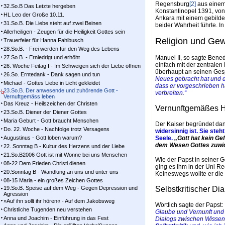
Regensburg
[2]
aus einem 
32.So.B Das Letzte hergeben
Konstantinopel 1391, von
HL Leo der Große 10.11.
Ankara mit einem gebilde
31.So.B. Die Liebe steht auf zwei Beinen
beider Wahrheit führte. 
Allerheiligen - Zeugen für die Heiligkeit Gottes sein
Religion und Gew
Trauerfeier für Hanna Fahlbusch
28.So.B. - Frei werden für den Weg des Lebens
27.So.B. - Erniedrigt und erhöht
Manuel II, so sagte Bened
einfach mit der zentrale
26. Woche Feitag I - Im Schweigen sich der Liebe öffnen
überhaupt an seinen Gesp
26.So. Erntedank - Dank sagen und tun
Neues gebracht hat und d
Michael - Gottes Liebe in Licht gekleidet
dass er vorgeschrieben h
23.So.B. Der anwesende und zuhörende Gott -
verbreiten.“
Vernuftgemäss leben
Das Kreuz - Heilszeichen der Christen
Vernunftgemäßes 
23.So.B. Diener der Diener Gottes
Maria Geburt - Gott braucht Menschen
Der Kaiser begründet da
Do. 22. Woche - Nachfolge trotz Versagens
widersinnig ist. Sie st
Augustinus - Gott loben warum?
Seele.
„Gott hat kein Ge
dem Wesen Gottes zuwid
22. Sonntag B - Kultur des Herzens und der Liebe
21.So.B2006 Gott ist mit Wonne bei uns Menschen
Wie der Papst in seiner 
08-22 Dem Frieden Christi dienen
ging es ihm in der Uni 
20.Sonntag B - Wandlung an uns und unter uns
Keineswegs wollte er die
08-15 Maria - ein großes Zeichen Gottes
19.So.B. Speise auf dem Weg - Gegen Depression und
Selbstkritischer Di
Agression
»Auf ihn sollt ihr hören« - Auf dem Jakobsweg
Wörtlich sagte der Papst:
Christliche Tugenden neu verstehen
Glaube und Vernunft und 
Anna und Joachim - Einführung in das Fest
Dialogs zwischen Wissens