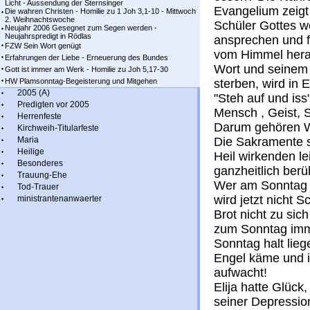
Licht - Aussendung der Sternsinger
Evangelium zeigt 
Die wahren Christen - Homilie zu 1 Joh 3,1-10 - Mittwoch
2. Weihnachtswoche
Schüler Gottes w
Neujahr 2006 Gesegnet zum Segen werden -
Neujahrspredigt in Rödlas
ansprechen und f
FZW Sein Wort genügt
vom Himmel hera
Erfahrungen der Liebe - Erneuerung des Bundes
Wort und seinem B
Gott ist immer am Werk - Homilie zu Joh 5,17-30
HW Plamsonntag-Begeisterung und Mitgehen
sterben, wird in E
2005 (A)
"Steh auf und i
Predigten vor 2005
Mensch , Geist, 
Herrenfeste
Darum gehören W
Kirchweih-Titularfeste
Maria
Die Sakramente si
Heilige
Heil wirkenden le
Besonderes
ganzheitlich berüh
Trauung-Ehe
Wer am Sonntag 
Tod-Trauer
wird jetzt nicht 
ministrantenanwaerter
Brot nicht zu si
zum Sonntag imm
Sonntag halt lie
Engel käme und i
aufwacht!
Elija hatte Glück
seiner Depressio