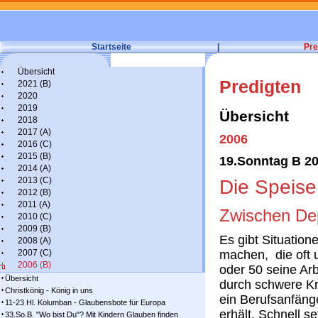
Startseite
|
Pre
Übersicht
Predigten
2021 (B)
2020
2019
Übersicht
2018
2017 (A)
2006
2016 (C)
2015 (B)
19.Sonntag B 20
2014 (A)
2013 (C)
Die Speise
2012 (B)
2011 (A)
Zwischen De
2010 (C)
2009 (B)
Es gibt Situation
2008 (A)
2007 (C)
machen, die oft 
2006 (B)
oder 50 seine Arb
Übersicht
durch schwere Kr
Christkönig - König in uns
ein Berufsanfäng
11-23 Hl. Kolumban - Glaubensbote für Europa
erhält. Schnell se
33.So.B. "Wo bist Du"? Mit Kindern Glauben finden