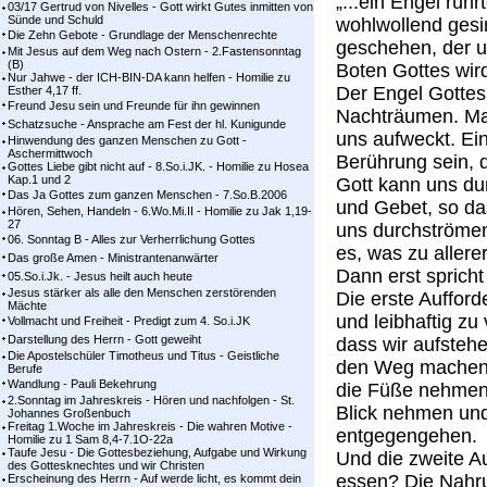
„...ein Engel rüh
03/17 Gertrud von Nivelles - Gott wirkt Gutes inmitten von
Sünde und Schuld
wohlwollend gesi
Die Zehn Gebote - Grundlage der Menschenrechte
geschehen, der u
Mit Jesus auf dem Weg nach Ostern - 2.Fastensonntag
(B)
Boten Gottes wir
Nur Jahwe - der ICH-BIN-DA kann helfen - Homilie zu
Der Engel Gottes
Esther 4,17 ff.
Freund Jesu sein und Freunde für ihn gewinnen
Nachträumen. Man
Schatzsuche - Ansprache am Fest der hl. Kunigunde
uns aufweckt. Ein
Hinwendung des ganzen Menschen zu Gott -
Aschermittwoch
Berührung sein, d
Gottes Liebe gibt nicht auf - 8.So.i.JK. - Homilie zu Hosea
Kap.1 und 2
Gott kann uns du
Das Ja Gottes zum ganzen Menschen - 7.So.B.2006
und Gebet, so da
Hören, Sehen, Handeln - 6.Wo.Mi.II - Homilie zu Jak 1,19-
27
uns durchströmen
06. Sonntag B - Alles zur Verherrlichung Gottes
es, was zu allerer
Das große Amen - Ministrantenanwärter
Dann erst spricht 
05.So.i.Jk. - Jesus heilt auch heute
Jesus stärker als alle den Menschen zerstörenden
Die erste Aufforde
Mächte
und leibhaftig zu
Vollmacht und Freiheit - Predigt zum 4. So.i.JK
Darstellung des Herrn - Gott geweiht
dass wir aufstehe
Die Apostelschüler Timotheus und Titus - Geistliche
den Weg machen. 
Berufe
Wandlung - Pauli Bekehrung
die Füße nehmen.
2.Sonntag im Jahreskreis - Hören und nachfolgen - St.
Blick nehmen un
Johannes Großenbuch
Freitag 1.Woche im Jahreskreis - Die wahren Motive -
entgegengehen.
Homilie zu 1 Sam 8,4-7.1O-22a
Taufe Jesu - Die Gottesbeziehung, Aufgabe und Wirkung
Und die zweite Au
des Gottesknechtes und wir Christen
essen? Die Nahrun
Erscheinung des Herrn - Auf werde licht, es kommt dein