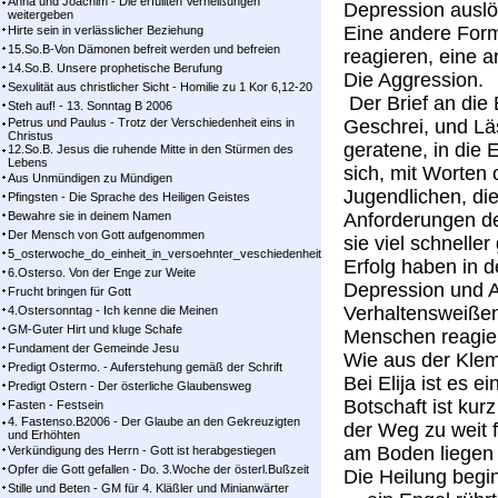
Anna und Joachim - Die erfüllten Verheißungen
Depression auslö
weitergeben
Eine andere Form
Hirte sein in verlässlicher Beziehung
15.So.B-Von Dämonen befreit werden und befreien
reagieren, eine a
14.So.B. Unsere prophetische Berufung
Die Aggression.
Sexulität aus christlicher Sicht - Homilie zu 1 Kor 6,12-20
Der Brief an die 
Steh auf! - 13. Sonntag B 2006
Petrus und Paulus - Trotz der Verschiedenheit eins in
Geschrei, und Läs
Christus
geratene, in die
12.So.B. Jesus die ruhende Mitte in den Stürmen des
Lebens
sich, mit Worten 
Aus Unmündigen zu Mündigen
Jugendlichen, die
Pfingsten - Die Sprache des Heiligen Geistes
Bewahre sie in deinem Namen
Anforderungen de
Der Mensch von Gott aufgenommen
sie viel schneller
5_osterwoche_do_einheit_in_versoehnter_veschiedenheit
Erfolg haben in d
6.Osterso. Von der Enge zur Weite
Depression und A
Frucht bringen für Gott
Verhaltensweißen
4.Ostersonntag - Ich kenne die Meinen
GM-Guter Hirt und kluge Schafe
Menschen reagie
Fundament der Gemeinde Jesu
Wie aus der Kl
Predigt Ostermo. - Auferstehung gemäß der Schrift
Bei Elija ist es e
Predigt Ostern - Der österliche Glaubensweg
Botschaft ist kurz
Fasten - Festsein
4. Fastenso.B2006 - Der Glaube an den Gekreuzigten
der Weg zu weit f
und Erhöhten
am Boden liegen b
Verkündigung des Herrn - Gott ist herabgestiegen
Opfer die Gott gefallen - Do. 3.Woche der österl.Bußzeit
Die Heilung begin
Stille und Beten - GM für 4. Kläßler und Minianwärter