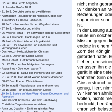
32.So.B Das Letzte hergeben
nicht mehr gebrau
HL Leo der Große 10.11.
Wir denken an Me
31.So.B. Die Liebe steht auf zwei Beinen
Beziehungen oder
Allerheiligen - Zeugen für die Heiligkeit Gottes sein
sogar einer schei
Trauerfeier für Hanna Fahlbusch
ist.
28.So.B. - Frei werden für den Weg des Lebens
27.So.B. - Erniedrigt und erhöht
In der Lesung a
26. Woche Feitag I - Im Schweigen sich der Liebe öffnen
heute ein solche
26.So. Erntedank - Dank sagen und tun
Mission gegen di
Michael - Gottes Liebe in Licht gekleidet
23.So.B. Der anwesende und zuhörende Gott -
endete in einem 
Vernuftgemäss leben
Zorn der Königin 
Das Kreuz - Heilszeichen der Christen
gefördert hatte. 
23.So.B. Diener der Diener Gottes
Maria Geburt - Gott braucht Menschen
fliehen, um seine
Do. 22. Woche - Nachfolge trotz Versagens
verlassen ihn die
Augustinus - Gott loben warum?
gerät in eine tie
22. Sonntag B - Kultur des Herzens und der Liebe
wahrsten Sinn des
21.So.B2006 Gott ist mit Wonne bei uns Menschen
08-22 Dem Frieden Christi dienen
Ginsterstrauch un
20.Sonntag B - Wandlung an uns und unter uns
genug, Herr, nim
08-15 Maria - ein großes Zeichen Gottes
Wir kennen ähnli
19.So.B. Speise auf dem Weg - Gegen Depression und
Agression
wollen, nichts m
»Auf ihn sollt ihr hören« - Auf dem Jakobsweg
bedrückt, bedräng
Christliche Tugenden neu verstehen
chronisch belast
Anna und Joachim - Einführung in das Fest