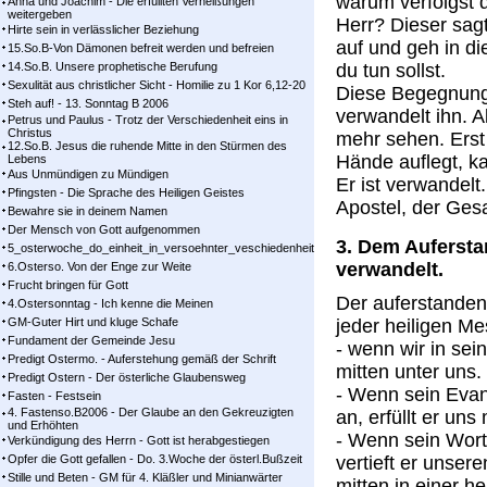
warum verfolgst d
Anna und Joachim - Die erfüllten Verheißungen
weitergeben
Herr? Dieser sagt
Hirte sein in verlässlicher Beziehung
auf und geh in di
15.So.B-Von Dämonen befreit werden und befreien
14.So.B. Unsere prophetische Berufung
du tun sollst.
Sexulität aus christlicher Sicht - Homilie zu 1 Kor 6,12-20
Diese Begegnung
Steh auf! - 13. Sonntag B 2006
verwandelt ihn. A
Petrus und Paulus - Trotz der Verschiedenheit eins in
Christus
mehr sehen. Erst
12.So.B. Jesus die ruhende Mitte in den Stürmen des
Hände auflegt, ka
Lebens
Aus Unmündigen zu Mündigen
Er ist verwandelt
Pfingsten - Die Sprache des Heiligen Geistes
Apostel, der Ges
Bewahre sie in deinem Namen
Der Mensch von Gott aufgenommen
3. Dem Aufersta
5_osterwoche_do_einheit_in_versoehnter_veschiedenheit
verwandelt.
6.Osterso. Von der Enge zur Weite
Frucht bringen für Gott
Der auferstanden
4.Ostersonntag - Ich kenne die Meinen
GM-Guter Hirt und kluge Schafe
jeder heiligen Me
Fundament der Gemeinde Jesu
- wenn wir in s
Predigt Ostermo. - Auferstehung gemäß der Schrift
mitten unter uns.
Predigt Ostern - Der österliche Glaubensweg
- Wenn sein Evan
Fasten - Festsein
4. Fastenso.B2006 - Der Glaube an den Gekreuzigten
an, erfüllt er un
und Erhöhten
- Wenn sein Wort 
Verkündigung des Herrn - Gott ist herabgestiegen
Opfer die Gott gefallen - Do. 3.Woche der österl.Bußzeit
vertieft er unsere
Stille und Beten - GM für 4. Kläßler und Minianwärter
mitten in einer h