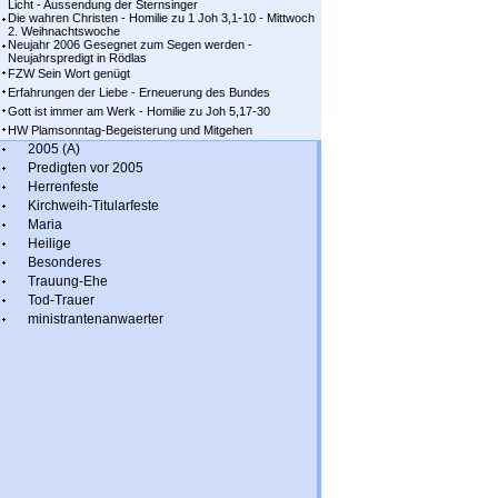
Licht - Aussendung der Sternsinger
Die wahren Christen - Homilie zu 1 Joh 3,1-10 - Mittwoch
2. Weihnachtswoche
Neujahr 2006 Gesegnet zum Segen werden -
Neujahrspredigt in Rödlas
FZW Sein Wort genügt
Erfahrungen der Liebe - Erneuerung des Bundes
Gott ist immer am Werk - Homilie zu Joh 5,17-30
HW Plamsonntag-Begeisterung und Mitgehen
2005 (A)
Predigten vor 2005
Herrenfeste
Kirchweih-Titularfeste
Maria
Heilige
Besonderes
Trauung-Ehe
Tod-Trauer
ministrantenanwaerter