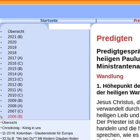
Startseite
|
Pre
Übersicht
Predigten
2021 (B)
2020
2019
Predigtgespr
2018
heiigen Paulu
2017 (A)
2016 (C)
Ministranten
2015 (B)
2014 (A)
Wandlung
2013 (C)
2012 (B)
1. Höhepunkt de
2011 (A)
der heiligen Wa
2010 (C)
2009 (B)
Jesus Christus, 
2008 (A)
verwandelt durch 
2007 (C)
heiligen Leib und
2006 (B)
Der Priester ist 
Übersicht
handeln und die 
Christkönig - König in uns
11-23 Hl. Kolumban - Glaubensbote für Europa
sprechen, wie es
33.So.B. "Wo bist Du"? Mit Kindern Glauben finden