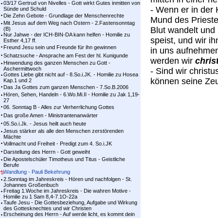
03/17 Gertrud von Nivelles - Gott wirkt Gutes inmitten von
- Wenn er in der 
Sünde und Schuld
Die Zehn Gebote - Grundlage der Menschenrechte
Mund des Prieste
Mit Jesus auf dem Weg nach Ostern - 2.Fastensonntag
Blut wandelt und
(B)
Nur Jahwe - der ICH-BIN-DA kann helfen - Homilie zu
speist, und wir i
Esther 4,17 ff.
Freund Jesu sein und Freunde für ihn gewinnen
in uns aufnehmen
Schatzsuche - Ansprache am Fest der hl. Kunigunde
werden wir
chris
Hinwendung des ganzen Menschen zu Gott -
Aschermittwoch
- Sind wir christ
Gottes Liebe gibt nicht auf - 8.So.i.JK. - Homilie zu Hosea
können seine Ze
Kap.1 und 2
Das Ja Gottes zum ganzen Menschen - 7.So.B.2006
Hören, Sehen, Handeln - 6.Wo.Mi.II - Homilie zu Jak 1,19-
27
06. Sonntag B - Alles zur Verherrlichung Gottes
Das große Amen - Ministrantenanwärter
05.So.i.Jk. - Jesus heilt auch heute
Jesus stärker als alle den Menschen zerstörenden
Mächte
Vollmacht und Freiheit - Predigt zum 4. So.i.JK
Darstellung des Herrn - Gott geweiht
Die Apostelschüler Timotheus und Titus - Geistliche
Berufe
Wandlung - Pauli Bekehrung
2.Sonntag im Jahreskreis - Hören und nachfolgen - St.
Johannes Großenbuch
Freitag 1.Woche im Jahreskreis - Die wahren Motive -
Homilie zu 1 Sam 8,4-7.1O-22a
Taufe Jesu - Die Gottesbeziehung, Aufgabe und Wirkung
des Gottesknechtes und wir Christen
Erscheinung des Herrn - Auf werde licht, es kommt dein