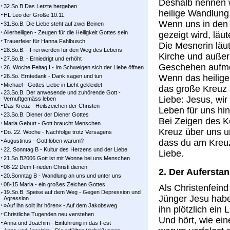
Deshalb nennen w
32.So.B Das Letzte hergeben
heilige Wandlung
HL Leo der Große 10.11.
Wenn uns in den L
31.So.B. Die Liebe steht auf zwei Beinen
Allerheiligen - Zeugen für die Heiligkeit Gottes sein
gezeigt wird, läu
Trauerfeier für Hanna Fahlbusch
Die Mesnerin läut
28.So.B. - Frei werden für den Weg des Lebens
Kirche und außerh
27.So.B. - Erniedrigt und erhöht
Geschehen aufm
26. Woche Feitag I - Im Schweigen sich der Liebe öffnen
26.So. Erntedank - Dank sagen und tun
Wenn das heilige
Michael - Gottes Liebe in Licht gekleidet
das große Kreuz 
23.So.B. Der anwesende und zuhörende Gott -
Liebe: Jesus, wir
Vernuftgemäss leben
Das Kreuz - Heilszeichen der Christen
Leben für uns hi
23.So.B. Diener der Diener Gottes
Bei Zeigen des K
Maria Geburt - Gott braucht Menschen
Kreuz über uns u
Do. 22. Woche - Nachfolge trotz Versagens
Augustinus - Gott loben warum?
dass du am Kreuz
22. Sonntag B - Kultur des Herzens und der Liebe
Liebe.
21.So.B2006 Gott ist mit Wonne bei uns Menschen
08-22 Dem Frieden Christi dienen
2. Der Aufersta
20.Sonntag B - Wandlung an uns und unter uns
08-15 Maria - ein großes Zeichen Gottes
Als Christenfein
19.So.B. Speise auf dem Weg - Gegen Depression und
Jünger Jesu habe
Agression
»Auf ihn sollt ihr hören« - Auf dem Jakobsweg
ihn plötzlich ein
Christliche Tugenden neu verstehen
Und hört, wie ein
Anna und Joachim - Einführung in das Fest