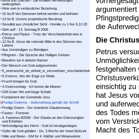
vorhergesag
Anna und Joachim - Die erfüllten Verheißungen
weitergeben
argumentiert 
Hirte sein in verlässlicher Beziehung
15.So.B-Von Dämonen befreit werden und befreien
Pfingstpredigt
14.So.B. Unsere prophetische Berufung
Sexulität aus christlicher Sicht - Homilie zu 1 Kor 6,12-20
die Auferwec
Steh auf! - 13. Sonntag B 2006
Petrus und Paulus - Trotz der Verschiedenheit eins in
Die Christu
Christus
12.So.B. Jesus die ruhende Mitte in den Stürmen des
Lebens
Petrus versu
Aus Unmündigen zu Mündigen
Pfingsten - Die Sprache des Heiligen Geistes
Unmöglichkei
Bewahre sie in deinem Namen
Der Mensch von Gott aufgenommen
festgehalten
5_osterwoche_do_einheit_in_versoehnter_veschiedenheit
Christusverk
6.Osterso. Von der Enge zur Weite
Frucht bringen für Gott
einsichtig zu
4.Ostersonntag - Ich kenne die Meinen
GM-Guter Hirt und kluge Schafe
hat Jesus vo
Fundament der Gemeinde Jesu
und auferwec
Predigt Ostermo. - Auferstehung gemäß der Schrift
Predigt Ostern - Der österliche Glaubensweg
des Todes mei
Fasten - Festsein
4. Fastenso.B2006 - Der Glaube an den Gekreuzigten
vom Verstric
und Erhöhten
Verkündigung des Herrn - Gott ist herabgestiegen
Macht des To
Opfer die Gott gefallen - Do. 3.Woche der österl.Bußzeit
Stille und Beten - GM für 4. Kläßler und Minianwärter