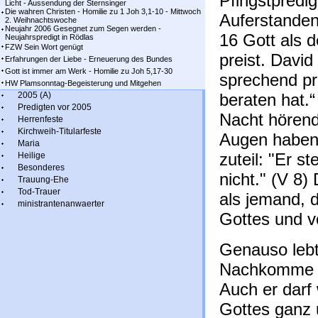
Pfingstpredi
Licht - Aussendung der Sternsinger
Die wahren Christen - Homilie zu 1 Joh 3,1-10 - Mittwoch
Auferstande
2. Weihnachtswoche
Neujahr 2006 Gesegnet zum Segen werden -
16 Gott als d
Neujahrspredigt in Rödlas
FZW Sein Wort genügt
preist. Davi
Erfahrungen der Liebe - Erneuerung des Bundes
Gott ist immer am Werk - Homilie zu Joh 5,17-30
sprechend pre
HW Plamsonntag-Begeisterung und Mitgehen
2005 (A)
beraten hat.“
Predigten vor 2005
Nacht hörend
Herrenfeste
Kirchweih-Titularfeste
Augen habend
Maria
zuteil: "Er s
Heilige
Besonderes
nicht." (V 8)
Trauung-Ehe
Tod-Trauer
als jemand, 
ministrantenanwaerter
Gottes und v
Genauso lebt
Nachkomme D
Auch er darf 
Gottes ganz 