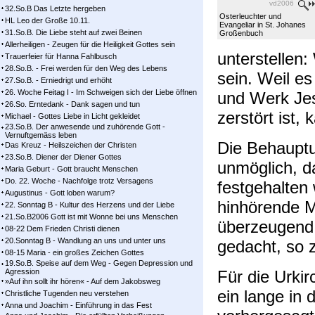
vd2006
32.So.B Das Letzte hergeben
Osterleuchter und
HL Leo der Große 10.11.
Evangeliar in St. Johanes
31.So.B. Die Liebe steht auf zwei Beinen
Großenbuch
Allerheiligen - Zeugen für die Heiligkeit Gottes sein
unterstellen:
Trauerfeier für Hanna Fahlbusch
28.So.B. - Frei werden für den Weg des Lebens
sein. Weil es
27.So.B. - Erniedrigt und erhöht
26. Woche Feitag I - Im Schweigen sich der Liebe öffnen
und Werk Je
26.So. Erntedank - Dank sagen und tun
zerstört ist,
Michael - Gottes Liebe in Licht gekleidet
23.So.B. Der anwesende und zuhörende Gott -
Vernuftgemäss leben
Die Behauptu
Das Kreuz - Heilszeichen der Christen
23.So.B. Diener der Diener Gottes
unmöglich, 
Maria Geburt - Gott braucht Menschen
Do. 22. Woche - Nachfolge trotz Versagens
festgehalten 
Augustinus - Gott loben warum?
hinhörende 
22. Sonntag B - Kultur des Herzens und der Liebe
21.So.B2006 Gott ist mit Wonne bei uns Menschen
überzeugend.
08-22 Dem Frieden Christi dienen
20.Sonntag B - Wandlung an uns und unter uns
gedacht, so 
08-15 Maria - ein großes Zeichen Gottes
19.So.B. Speise auf dem Weg - Gegen Depression und
Agression
Für die Urki
»Auf ihn sollt ihr hören« - Auf dem Jakobsweg
ein lange in d
Christliche Tugenden neu verstehen
Anna und Joachim - Einführung in das Fest