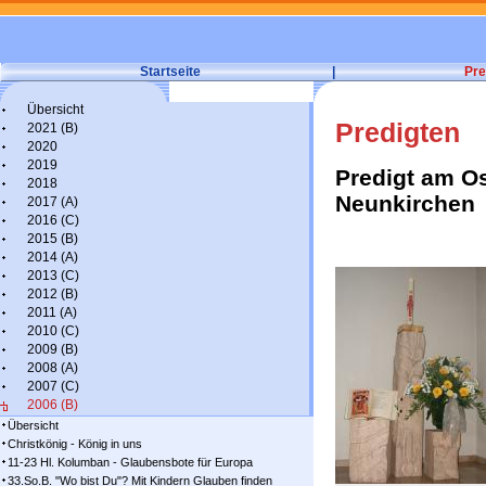
Startseite
|
Pre
Übersicht
Predigten
2021 (B)
2020
2019
Predigt am O
2018
Neunkirchen
2017 (A)
2016 (C)
2015 (B)
2014 (A)
2013 (C)
2012 (B)
2011 (A)
2010 (C)
2009 (B)
2008 (A)
2007 (C)
2006 (B)
Übersicht
Christkönig - König in uns
11-23 Hl. Kolumban - Glaubensbote für Europa
33.So.B. "Wo bist Du"? Mit Kindern Glauben finden