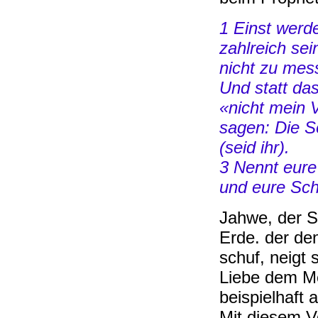
1 Einst werd
zahlreich se
nicht zu mess
Und statt das
«nicht mein 
sagen: Die S
(seid ihr).
3 Nennt eure
und eure Sc
Jahwe, der S
Erde. der de
schuf, neigt 
Liebe dem Me
beispielhaft 
Mit diesem V