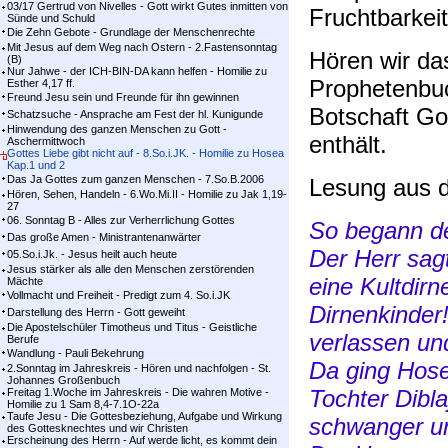
03/17 Gertrud von Nivelles - Gott wirkt Gutes inmitten von
Fruchtbarkeit
Sünde und Schuld
Die Zehn Gebote - Grundlage der Menschenrechte
Mit Jesus auf dem Weg nach Ostern - 2.Fastensonntag
Hören wir das
(B)
Nur Jahwe - der ICH-BIN-DA kann helfen - Homilie zu
Prophetenbuc
Esther 4,17 ff.
Freund Jesu sein und Freunde für ihn gewinnen
Botschaft Got
Schatzsuche - Ansprache am Fest der hl. Kunigunde
Hinwendung des ganzen Menschen zu Gott -
enthält.
Aschermittwoch
Gottes Liebe gibt nicht auf - 8.So.i.JK. - Homilie zu Hosea
Kap.1 und 2
Das Ja Gottes zum ganzen Menschen - 7.So.B.2006
Lesung aus 
Hören, Sehen, Handeln - 6.Wo.Mi.II - Homilie zu Jak 1,19-
27
06. Sonntag B - Alles zur Verherrlichung Gottes
So begann de
Das große Amen - Ministrantenanwärter
Der Herr sag
05.So.i.Jk. - Jesus heilt auch heute
Jesus stärker als alle den Menschen zerstörenden
eine Kultdir
Mächte
Vollmacht und Freiheit - Predigt zum 4. So.i.JK
Dirnenkinder
Darstellung des Herrn - Gott geweiht
Die Apostelschüler Timotheus und Titus - Geistliche
verlassen un
Berufe
Wandlung - Pauli Bekehrung
Da ging Hos
2.Sonntag im Jahreskreis - Hören und nachfolgen - St.
Johannes Großenbuch
Tochter Dibla
Freitag 1.Woche im Jahreskreis - Die wahren Motive -
Homilie zu 1 Sam 8,4-7.1O-22a
Taufe Jesu - Die Gottesbeziehung, Aufgabe und Wirkung
schwanger un
des Gottesknechtes und wir Christen
Erscheinung des Herrn - Auf werde licht, es kommt dein