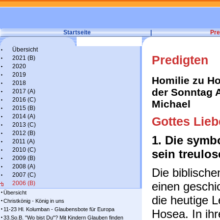
Startseite
|
Pre
Übersicht
Predigten
2021 (B)
2020
2019
Homilie zu Ho
2018
der Sonntag 
2017 (A)
2016 (C)
Michael
2015 (B)
2014 (A)
Gottes Liebe
2013 (C)
2012 (B)
1. Die symb
2011 (A)
2010 (C)
sein treulos
2009 (B)
2008 (A)
Die biblisch
2007 (C)
2006 (B)
einen geschi
Übersicht
die heutige 
Christkönig - König in uns
11-23 Hl. Kolumban - Glaubensbote für Europa
Hosea. In ihr
33.So.B. "Wo bist Du"? Mit Kindern Glauben finden