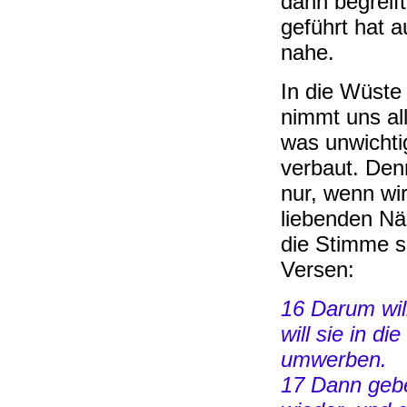
dann begreift
geführt hat a
nahe.
In die Wüste 
nimmt uns alle
was unwichti
verbaut. Den
nur, wenn wir
liebenden Nä
die Stimme s
Versen:
16 Darum will
will sie in d
umwerben.
17 Dann gebe