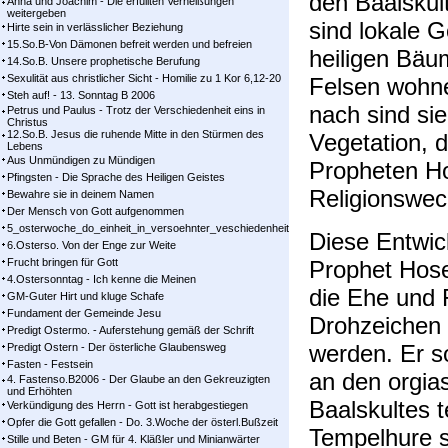
den Baalskult
Anna und Joachim - Die erfüllten Verheißungen
weitergeben
sind lokale G
Hirte sein in verlässlicher Beziehung
15.So.B-Von Dämonen befreit werden und befreien
heiligen Bäu
14.So.B. Unsere prophetische Berufung
Sexulität aus christlicher Sicht - Homilie zu 1 Kor 6,12-20
Felsen wohne
Steh auf! - 13. Sonntag B 2006
nach sind sie
Petrus und Paulus - Trotz der Verschiedenheit eins in
Christus
12.So.B. Jesus die ruhende Mitte in den Stürmen des
Vegetation, d
Lebens
Aus Unmündigen zu Mündigen
Propheten Ho
Pfingsten - Die Sprache des Heiligen Geistes
Religionswec
Bewahre sie in deinem Namen
Der Mensch von Gott aufgenommen
5_osterwoche_do_einheit_in_versoehnter_veschiedenheit
Diese Entwic
6.Osterso. Von der Enge zur Weite
Frucht bringen für Gott
Prophet Hose
4.Ostersonntag - Ich kenne die Meinen
die Ehe und 
GM-Guter Hirt und kluge Schafe
Fundament der Gemeinde Jesu
Drohzeichen 
Predigt Ostermo. - Auferstehung gemäß der Schrift
werden. Er s
Predigt Ostern - Der österliche Glaubensweg
Fasten - Festsein
an den orgia
4. Fastenso.B2006 - Der Glaube an den Gekreuzigten
und Erhöhten
Baalskultes 
Verkündigung des Herrn - Gott ist herabgestiegen
Opfer die Gott gefallen - Do. 3.Woche der österl.Bußzeit
Tempelhure s
Stille und Beten - GM für 4. Kläßler und Minianwärter