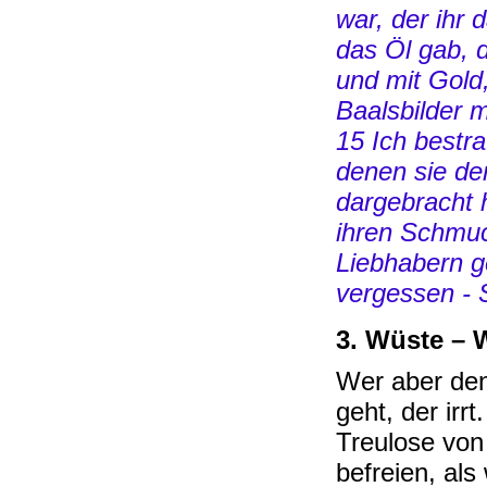
war, der ihr
das Öl gab, d
und mit Gol
Baalsbilder 
15 Ich bestraf
denen sie de
dargebracht h
ihren Schmuc
Liebhabern ge
vergessen - 
3. Wüste – 
Wer aber den
geht, der irr
Treulose von
befreien, al