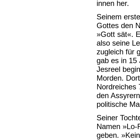
innen her.
Seinem erste
Gottes den N
»Gott sät«. 
also seine L
zugleich für 
gab es in 15
Jesreel begi
Morden. Dort
Nordreiches 
den Assyrern
politische Ma
Seiner Tocht
Namen »Lo-R
geben. »Kein