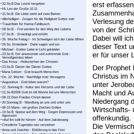
erst erfasse
32.So.B Das Letzte hergeben
HL Leo der Große 10.11.
Zusammenhan
31.So.B. Die Liebe steht auf zwei Beinen
Allerheiligen - Zeugen für die Heiligkeit Gottes sein
Verlesung de
Trauerfeier für Hanna Fahlbusch
von der Schr
28.So.B. - Frei werden für den Weg des Lebens
27.So.B. - Erniedrigt und erhöht
Dabei will ic
26. Woche Feitag I - Im Schweigen sich der Liebe öffnen
26.So. Erntedank - Dank sagen und tun
dieser Text 
Michael - Gottes Liebe in Licht gekleidet
er für unser
23.So.B. Der anwesende und zuhörende Gott -
Vernuftgemäss leben
Das Kreuz - Heilszeichen der Christen
Der Prophet 
23.So.B. Diener der Diener Gottes
Maria Geburt - Gott braucht Menschen
Christus im N
Do. 22. Woche - Nachfolge trotz Versagens
Augustinus - Gott loben warum?
unter Jerobe
22. Sonntag B - Kultur des Herzens und der Liebe
Macht und Au
21.So.B2006 Gott ist mit Wonne bei uns Menschen
08-22 Dem Frieden Christi dienen
Niedergang d
20.Sonntag B - Wandlung an uns und unter uns
08-15 Maria - ein großes Zeichen Gottes
Wirtschafts-
19.So.B. Speise auf dem Weg - Gegen Depression und
Agression
offenkundig.
»Auf ihn sollt ihr hören« - Auf dem Jakobsweg
Die Vermisc
Christliche Tugenden neu verstehen
Anna und Joachim - Einführung in das Fest