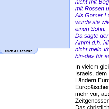
nicht mit Bog
mit Rossen u
Als Gomer L
wurde sie wi
einen Sohn.
Da sagte der
Ammi d.h. Ni
nicht mein Vo
bin-da» für e
In vielem gle
Israels, dem 
Ländern Euro
Europäischen
mehr vor, au
Zeitgenossen
Das christli