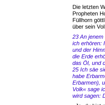
Die letzten 
Propheten Ho
Füllhorn gött
über sein Vol
23 An jenem 
ich erhören: 
und der Himm
die Erde erh
das Öl, und d
25 Ich säe s
habe Erbarm
Erbarmen), 
Volk« sage ic
wird sagen: D