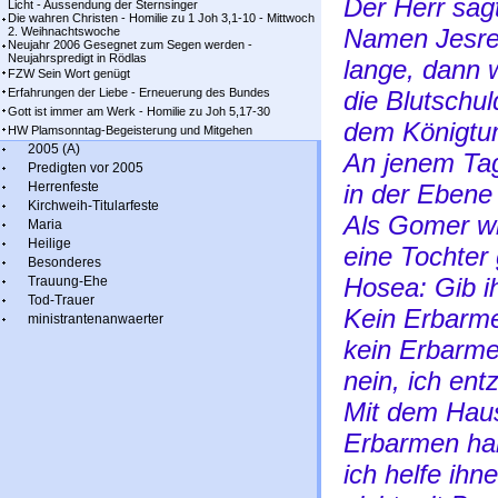
Der Herr sag
Licht - Aussendung der Sternsinger
Die wahren Christen - Homilie zu 1 Joh 3,1-10 - Mittwoch
Namen Jesree
2. Weihnachtswoche
Neujahr 2006 Gesegnet zum Segen werden -
Neujahrspredigt in Rödlas
lange, dann 
FZW Sein Wort genügt
Erfahrungen der Liebe - Erneuerung des Bundes
die Blutschul
Gott ist immer am Werk - Homilie zu Joh 5,17-30
dem Königtum
HW Plamsonntag-Begeisterung und Mitgehen
2005 (A)
An jenem Tag
Predigten vor 2005
Herrenfeste
in der Ebene
Kirchweih-Titularfeste
Als Gomer w
Maria
Heilige
eine Tochter 
Besonderes
Hosea: Gib 
Trauung-Ehe
Tod-Trauer
Kein Erbarme
ministrantenanwaerter
kein Erbarme
nein, ich ent
Mit dem Haus
Erbarmen hab
ich helfe ihne