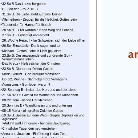
32.So.B Das Letzte hergeben
HL Leo der Große 10.11.
31.So.B. Die Liebe steht auf zwei Beinen
Allerheiligen - Zeugen für die Heiligkeit Gottes sein
Trauerfeier für Hanna Fahlbusch
28.So.B. - Frei werden für den Weg des Lebens
27.So.B. - Erniedrigt und erhöht
26. Woche Feitag I - Im Schweigen sich der Liebe öffnen
26.So. Erntedank - Dank sagen und tun
Michael - Gottes Liebe in Licht gekleidet
23.So.B. Der anwesende und zuhörende Gott -
Vernuftgemäss leben
Das Kreuz - Heilszeichen der Christen
23.So.B. Diener der Diener Gottes
Maria Geburt - Gott braucht Menschen
Do. 22. Woche - Nachfolge trotz Versagens
Augustinus - Gott loben warum?
22. Sonntag B - Kultur des Herzens und der Liebe
21.So.B2006 Gott ist mit Wonne bei uns Menschen
08-22 Dem Frieden Christi dienen
20.Sonntag B - Wandlung an uns und unter uns
08-15 Maria - ein großes Zeichen Gottes
19.So.B. Speise auf dem Weg - Gegen Depression und
Agression
»Auf ihn sollt ihr hören« - Auf dem Jakobsweg
Christliche Tugenden neu verstehen
Anna und Joachim - Einführung in das Fest