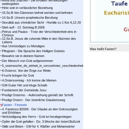
Anna und Joachim - Die erfüllten Verheißungen
weitergeben
Hirte sein in verlässlicher Beziehung
15.So.B-Von Dämonen befreit werden und befreien
14.So.B. Unsere prophetische Berufung
Sexulität aus christlicher Sicht - Homilie zu 1 Kor 6,12-20
Steh auf! - 13. Sonntag B 2006
Petrus und Paulus - Trotz der Verschiedenheit eins in
Christus
12.So.B. Jesus die ruhende Mitte in den Stürmen des
Lebens
Aus Unmündigen zu Mündigen
Was heißt Fasten?
Pfingsten - Die Sprache des Heiligen Geistes
Bewahre sie in deinem Namen
Der Mensch von Gott aufgenommen
5_osterwoche_do_einheit_in_versoehnter_veschiedenheit
6.Osterso. Von der Enge zur Weite
Frucht bringen für Gott
4.Ostersonntag - Ich kenne die Meinen
GM-Guter Hirt und kluge Schafe
Fundament der Gemeinde Jesu
Predigt Ostermo. - Auferstehung gemäß der Schrift
Predigt Ostern - Der österliche Glaubensweg
Fasten - Festsein
4. Fastenso.B2006 - Der Glaube an den Gekreuzigten
und Erhöhten
Verkündigung des Herrn - Gott ist herabgestiegen
Opfer die Gott gefallen - Do. 3.Woche der österl.Bußzeit
Stille und Beten - GM für 4. Kläßler und Minianwärter