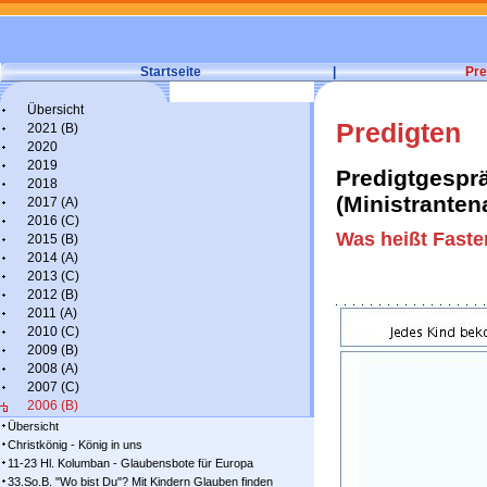
Startseite
|
Pre
Übersicht
Predigten
2021 (B)
2020
2019
Predigtgesprä
2018
(Ministranten
2017 (A)
2016 (C)
Was heißt Fast
2015 (B)
2014 (A)
2013 (C)
2012 (B)
2011 (A)
2010 (C)
2009 (B)
2008 (A)
2007 (C)
2006 (B)
Übersicht
Christkönig - König in uns
11-23 Hl. Kolumban - Glaubensbote für Europa
33.So.B. "Wo bist Du"? Mit Kindern Glauben finden