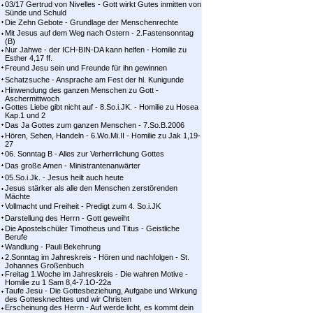
03/17 Gertrud von Nivelles - Gott wirkt Gutes inmitten von
Sünde und Schuld
Die Zehn Gebote - Grundlage der Menschenrechte
Mit Jesus auf dem Weg nach Ostern - 2.Fastensonntag
(B)
Nur Jahwe - der ICH-BIN-DA kann helfen - Homilie zu
Esther 4,17 ff.
Freund Jesu sein und Freunde für ihn gewinnen
Schatzsuche - Ansprache am Fest der hl. Kunigunde
Hinwendung des ganzen Menschen zu Gott -
Aschermittwoch
Gottes Liebe gibt nicht auf - 8.So.i.JK. - Homilie zu Hosea
Kap.1 und 2
Das Ja Gottes zum ganzen Menschen - 7.So.B.2006
Hören, Sehen, Handeln - 6.Wo.Mi.II - Homilie zu Jak 1,19-
27
06. Sonntag B - Alles zur Verherrlichung Gottes
Das große Amen - Ministrantenanwärter
05.So.i.Jk. - Jesus heilt auch heute
Jesus stärker als alle den Menschen zerstörenden
Mächte
Vollmacht und Freiheit - Predigt zum 4. So.i.JK
Darstellung des Herrn - Gott geweiht
Die Apostelschüler Timotheus und Titus - Geistliche
Berufe
Wandlung - Pauli Bekehrung
2.Sonntag im Jahreskreis - Hören und nachfolgen - St.
Johannes Großenbuch
Freitag 1.Woche im Jahreskreis - Die wahren Motive -
Homilie zu 1 Sam 8,4-7.1O-22a
Taufe Jesu - Die Gottesbeziehung, Aufgabe und Wirkung
des Gottesknechtes und wir Christen
Erscheinung des Herrn - Auf werde licht, es kommt dein