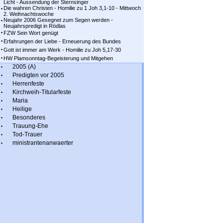
Licht - Aussendung der Sternsinger
Die wahren Christen - Homilie zu 1 Joh 3,1-10 - Mittwoch
2. Weihnachtswoche
Neujahr 2006 Gesegnet zum Segen werden -
Neujahrspredigt in Rödlas
FZW Sein Wort genügt
Erfahrungen der Liebe - Erneuerung des Bundes
Gott ist immer am Werk - Homilie zu Joh 5,17-30
HW Plamsonntag-Begeisterung und Mitgehen
2005 (A)
Predigten vor 2005
Herrenfeste
Kirchweih-Titularfeste
Maria
Heilige
Besonderes
Trauung-Ehe
Tod-Trauer
ministrantenanwaerter