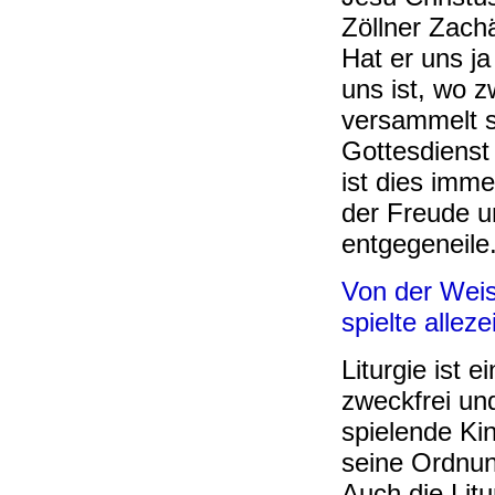
Zöllner Zach
Hat er uns ja
uns ist, wo 
versammelt s
Gottesdienst
ist dies imme
der Freude 
entgegeneile
Von der Weish
spielte allezei
Liturgie ist e
zweckfrei und
spielende Kin
seine Ordnun
Auch die Litu