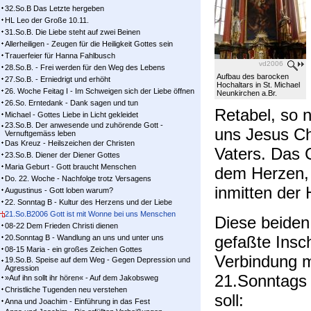
32.So.B Das Letzte hergeben
HL Leo der Große 10.11.
31.So.B. Die Liebe steht auf zwei Beinen
Allerheiligen - Zeugen für die Heiligkeit Gottes sein
Trauerfeier für Hanna Fahlbusch
vd2006
28.So.B. - Frei werden für den Weg des Lebens
Aufbau des barocken
27.So.B. - Erniedrigt und erhöht
Hochaltars in St. Michael
26. Woche Feitag I - Im Schweigen sich der Liebe öffnen
Neunkirchen a.Br.
26.So. Erntedank - Dank sagen und tun
Retabel, so 
Michael - Gottes Liebe in Licht gekleidet
23.So.B. Der anwesende und zuhörende Gott -
uns Jesus Chr
Vernuftgemäss leben
Das Kreuz - Heilszeichen der Christen
Vaters. Das
23.So.B. Diener der Diener Gottes
Maria Geburt - Gott braucht Menschen
dem Herzen,
Do. 22. Woche - Nachfolge trotz Versagens
inmitten der 
Augustinus - Gott loben warum?
22. Sonntag B - Kultur des Herzens und der Liebe
21.So.B2006 Gott ist mit Wonne bei uns Menschen
Diese beiden 
08-22 Dem Frieden Christi dienen
gefaßte Insch
20.Sonntag B - Wandlung an uns und unter uns
08-15 Maria - ein großes Zeichen Gottes
Verbindung m
19.So.B. Speise auf dem Weg - Gegen Depression und
Agression
21.Sonntags 
»Auf ihn sollt ihr hören« - Auf dem Jakobsweg
Christliche Tugenden neu verstehen
soll:
Anna und Joachim - Einführung in das Fest