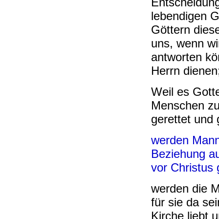
Entscheidung
lebendigen G
Göttern diese
uns, wenn wir
antworten kö
Herrn dienen;
Weil es Gott
Menschen zu 
gerettet und g
werden Mann 
Beziehung a
vor Christus 
werden die M
für sie da se
Kirche liebt u