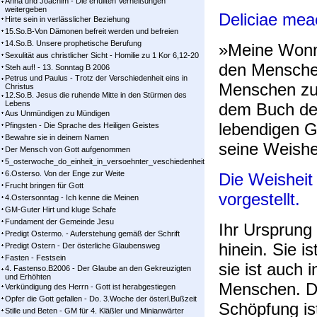
Anna und Joachim - Die erfüllten Verheißungen
weitergeben
Deliciae mea
Hirte sein in verlässlicher Beziehung
15.So.B-Von Dämonen befreit werden und befreien
14.So.B. Unsere prophetische Berufung
»Meine Wonne
Sexulität aus christlicher Sicht - Homilie zu 1 Kor 6,12-20
den Menschen
Steh auf! - 13. Sonntag B 2006
Petrus und Paulus - Trotz der Verschiedenheit eins in
Menschen zu
Christus
12.So.B. Jesus die ruhende Mitte in den Stürmen des
Lebens
dem Buch der
Aus Unmündigen zu Mündigen
lebendigen G
Pfingsten - Die Sprache des Heiligen Geistes
Bewahre sie in deinem Namen
seine Weishe
Der Mensch von Gott aufgenommen
5_osterwoche_do_einheit_in_versoehnter_veschiedenheit
6.Osterso. Von der Enge zur Weite
Die Weisheit
Frucht bringen für Gott
vorgestellt.
4.Ostersonntag - Ich kenne die Meinen
GM-Guter Hirt und kluge Schafe
Fundament der Gemeinde Jesu
Ihr Ursprung 
Predigt Ostermo. - Auferstehung gemäß der Schrift
hinein. Sie i
Predigt Ostern - Der österliche Glaubensweg
Fasten - Festsein
sie ist auch 
4. Fastenso.B2006 - Der Glaube an den Gekreuzigten
und Erhöhten
Menschen. Da
Verkündigung des Herrn - Gott ist herabgestiegen
Opfer die Gott gefallen - Do. 3.Woche der österl.Bußzeit
Schöpfung is
Stille und Beten - GM für 4. Kläßler und Minianwärter