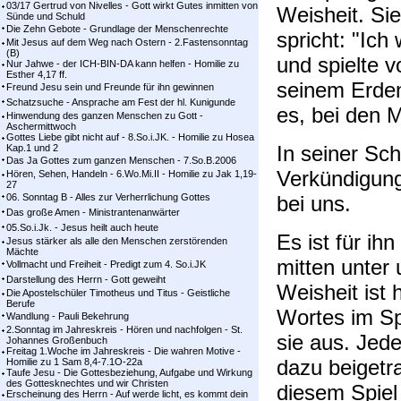
03/17 Gertrud von Nivelles - Gott wirkt Gutes inmitten von
Weisheit. Sie
Sünde und Schuld
Die Zehn Gebote - Grundlage der Menschenrechte
spricht: "Ich
Mit Jesus auf dem Weg nach Ostern - 2.Fastensonntag
(B)
und spielte vo
Nur Jahwe - der ICH-BIN-DA kann helfen - Homilie zu
Esther 4,17 ff.
seinem Erde
Freund Jesu sein und Freunde für ihn gewinnen
Schatzsuche - Ansprache am Fest der hl. Kunigunde
es, bei den 
Hinwendung des ganzen Menschen zu Gott -
Aschermittwoch
Gottes Liebe gibt nicht auf - 8.So.i.JK. - Homilie zu Hosea
In seiner Sc
Kap.1 und 2
Das Ja Gottes zum ganzen Menschen - 7.So.B.2006
Verkündigung 
Hören, Sehen, Handeln - 6.Wo.Mi.II - Homilie zu Jak 1,19-
27
06. Sonntag B - Alles zur Verherrlichung Gottes
bei uns.
Das große Amen - Ministrantenanwärter
05.So.i.Jk. - Jesus heilt auch heute
Es ist für ih
Jesus stärker als alle den Menschen zerstörenden
Mächte
mitten unter
Vollmacht und Freiheit - Predigt zum 4. So.i.JK
Darstellung des Herrn - Gott geweiht
Weisheit ist 
Die Apostelschüler Timotheus und Titus - Geistliche
Berufe
Wortes im Sp
Wandlung - Pauli Bekehrung
2.Sonntag im Jahreskreis - Hören und nachfolgen - St.
sie aus. Jede
Johannes Großenbuch
Freitag 1.Woche im Jahreskreis - Die wahren Motive -
dazu beigetr
Homilie zu 1 Sam 8,4-7.1O-22a
Taufe Jesu - Die Gottesbeziehung, Aufgabe und Wirkung
des Gottesknechtes und wir Christen
diesem Spiel
Erscheinung des Herrn - Auf werde licht, es kommt dein