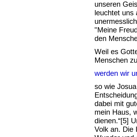
unseren Geis
leuchtet uns
unermesslich
"Meine Freud
den Menschen
Weil es Gott
Menschen zu 
werden wir un
so wie Josua,
Entscheidung
dabei mit gut
mein Haus, w
dienen.“[5] 
Volk an. Die 