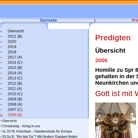
Startseite
|
Pre
Übersicht
Predigten
2021 (B)
2020
2019
Übersicht
2018
2017 (A)
2006
2016 (C)
2015 (B)
Homilie zu Spr 8
2014 (A)
gehalten in de
2013 (C)
Neunkirchen und
2012 (B)
2011 (A)
Gott ist mi
2010 (C)
2009 (B)
2008 (A)
2007 (C)
2006 (B)
Übersicht
Christkönig - König in uns
11-23 Hl. Kolumban - Glaubensbote für Europa
33.So.B. "Wo bist Du"? Mit Kindern Glauben finden