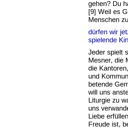
gehen? Du ha
[9] Weil es 
Menschen zu
dürfen wir jet
spielende Kin
Jeder spielt 
Mesner, die M
die Kantoren,
und Kommunio
betende Geme
will uns anst
Liturgie zu wa
uns verwande
Liebe erfülle
Freude ist, b