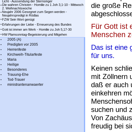
Licht - Aussendung der Sternsinger
die große Re
Die wahren Christen - Homilie zu 1 Joh 3,1-10 - Mittwoch
2. Weihnachtswoche
abgeschloss
Neujahr 2006 Gesegnet zum Segen werden -
Neujahrspredigt in Rödlas
FZW Sein Wort genügt
Für Gott ist
Erfahrungen der Liebe - Erneuerung des Bundes
Gott ist immer am Werk - Homilie zu Joh 5,17-30
Menschen zu
HW Plamsonntag-Begeisterung und Mitgehen
2005 (A)
Predigten vor 2005
Das ist eine
Herrenfeste
für uns.
Kirchweih-Titularfeste
Maria
Heilige
Keinen schli
Besonderes
Trauung-Ehe
mit Zöllnern
Tod-Trauer
daß er auch 
ministrantenanwaerter
einkehren mö
Menschensoh
suchen und zu
Von Zachäus 
freudig bei si