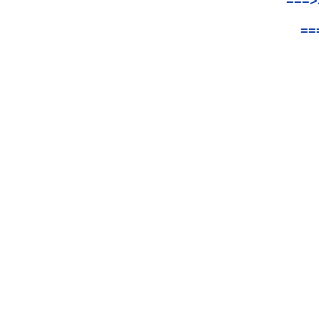
===>
==