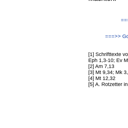
==
===>> Got
[1] Schrifttexte 
Eph 1,3-10; Ev M
[2] Am 7,13
[3] Mt 9,34; Mk 3
[4] Mt 12,32
[5] A. Rotzetter 