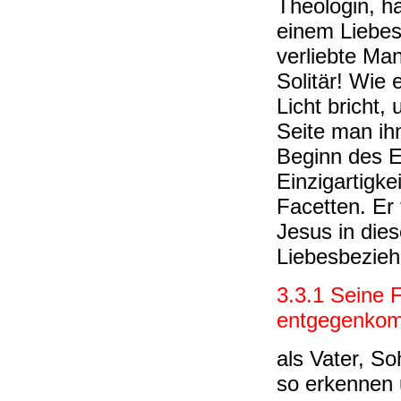
Theologin, h
einem Liebesf
verliebte Man
Solitär! Wie 
Licht bricht
Seite man ihn
Beginn des E
Einzigartigkei
Facetten. Er
Jesus in dies
Liebesbeziehu
3.3.1 Seine 
entgegenko
als Vater, So
so erkennen 