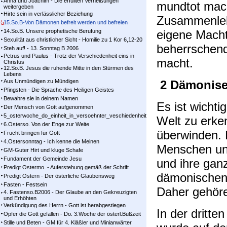
Anna und Joachim - Die erfüllten Verheißungen
mundtot mach
weitergeben
Hirte sein in verlässlicher Beziehung
Zusammenleb
15.So.B-Von Dämonen befreit werden und befreien
14.So.B. Unsere prophetische Berufung
eigene Macht
Sexulität aus christlicher Sicht - Homilie zu 1 Kor 6,12-20
beherrschend
Steh auf! - 13. Sonntag B 2006
Petrus und Paulus - Trotz der Verschiedenheit eins in
macht.
Christus
12.So.B. Jesus die ruhende Mitte in den Stürmen des
Lebens
Aus Unmündigen zu Mündigen
2 Dämonise
Pfingsten - Die Sprache des Heiligen Geistes
Bewahre sie in deinem Namen
Es ist wicht
Der Mensch von Gott aufgenommen
5_osterwoche_do_einheit_in_versoehnter_veschiedenheit
Welt zu erke
6.Osterso. Von der Enge zur Weite
überwinden.
Frucht bringen für Gott
4.Ostersonntag - Ich kenne die Meinen
Menschen und 
GM-Guter Hirt und kluge Schafe
Fundament der Gemeinde Jesu
und ihre gan
Predigt Ostermo. - Auferstehung gemäß der Schrift
dämonischen
Predigt Ostern - Der österliche Glaubensweg
Fasten - Festsein
Daher gehöre
4. Fastenso.B2006 - Der Glaube an den Gekreuzigten
und Erhöhten
Verkündigung des Herrn - Gott ist herabgestiegen
In der dritt
Opfer die Gott gefallen - Do. 3.Woche der österl.Bußzeit
Stille und Beten - GM für 4. Kläßler und Minianwärter