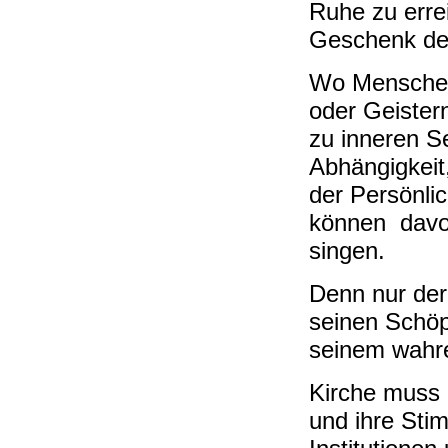
Ruhe zu errei
Geschenk des
Wo Menschen
oder Geistern
zu inneren S
Abhängigkeit,
der Persönlic
können davon
singen.
Denn nur der 
seinen Schöpf
seinem wahre
Kirche muss 
und ihre Sti