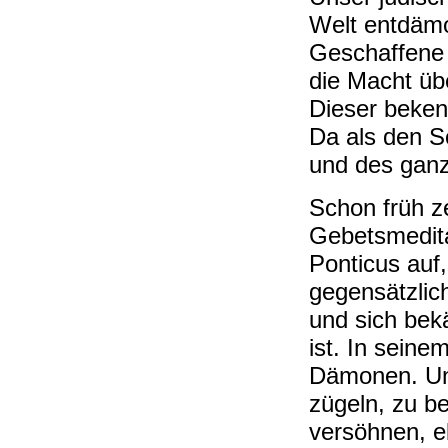
Welt entdämon
Geschaffene 
die Macht ü
Dieser bekenn
Da als den S
und des gan
Schon früh ze
Gebetsmedita
Ponticus auf
gegensätzlic
und sich bek
ist. In seine
Dämonen. Un
zügeln, zu b
versöhnen, e