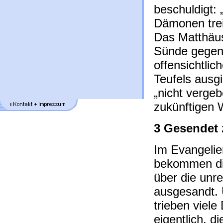
beschuldigt: 
Dämonen trei
Das Matthäus
Sünde gegen 
offensichtli
Teufels ausg
„nicht vergeb
zukünftigen W
3 Gesendet
Im Evangelie
bekommen di
über die unr
ausgesandt. 
trieben viel
eigentlich, 