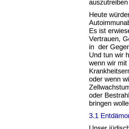
auszutreiben 
Heute würden
Autoimmunab
Es ist erwie
Vertrauen, G
in der Gegen
Und tun wir h
wenn wir mit
Krankheitser
oder wenn wi
Zellwachstum
oder Bestrahl
bringen woll
3.1 Entdämon
Unser jüdisch