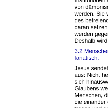
Institutione
von dämonis
werden. Sie 
des befreien
daran setze
werden gegen
Deshalb wird
3.2 Menschen
fanatisch.
Jesus sendet
aus: Nicht h
sich hinaus
Glaubens wer
Menschen, di
die einander