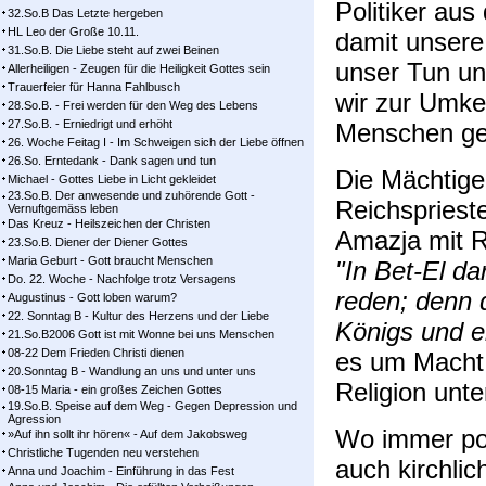
Politiker au
32.So.B Das Letzte hergeben
HL Leo der Große 10.11.
damit unsere
31.So.B. Die Liebe steht auf zwei Beinen
unser Tun un
Allerheiligen - Zeugen für die Heiligkeit Gottes sein
Trauerfeier für Hanna Fahlbusch
wir zur Umke
28.So.B. - Frei werden für den Weg des Lebens
27.So.B. - Erniedrigt und erhöht
Menschen ge
26. Woche Feitag I - Im Schweigen sich der Liebe öffnen
26.So. Erntedank - Dank sagen und tun
Die Mächtige
Michael - Gottes Liebe in Licht gekleidet
23.So.B. Der anwesende und zuhörende Gott -
Reichsprieste
Vernuftgemäss leben
Das Kreuz - Heilszeichen der Christen
Amazja mit 
23.So.B. Diener der Diener Gottes
Maria Geburt - Gott braucht Menschen
"In Bet-El da
Do. 22. Woche - Nachfolge trotz Versagens
reden; denn d
Augustinus - Gott loben warum?
22. Sonntag B - Kultur des Herzens und der Liebe
Königs und e
21.So.B2006 Gott ist mit Wonne bei uns Menschen
08-22 Dem Frieden Christi dienen
es um Macht,
20.Sonntag B - Wandlung an uns und unter uns
Religion unter
08-15 Maria - ein großes Zeichen Gottes
19.So.B. Speise auf dem Weg - Gegen Depression und
Agression
Wo immer poli
»Auf ihn sollt ihr hören« - Auf dem Jakobsweg
Christliche Tugenden neu verstehen
auch kirchli
Anna und Joachim - Einführung in das Fest