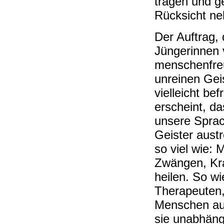
tragen und g
Rücksicht n
Der Auftrag,
Jüngerinnen v
menschenfreun
unreinen Gei
vielleicht be
erscheint, das
unsere Sprac
Geister austr
so viel wie:
Zwängen, Kra
heilen. So wi
Therapeuten,
Menschen aus
sie unabhäng