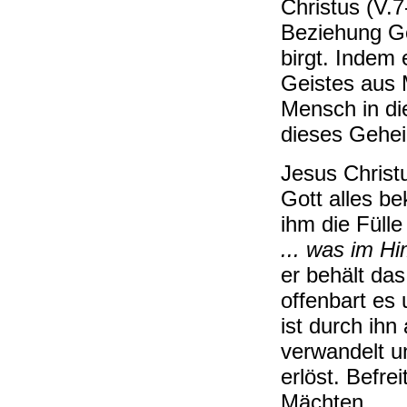
Christus (V.
Beziehung Go
birgt. Indem 
Geistes aus 
Mensch in di
dieses Gehei
Jesus Christ
Gott alles be
ihm die Fülle
... was im H
er behält das
offenbart es
ist durch ihn
verwandelt u
erlöst. Befre
Mächten.