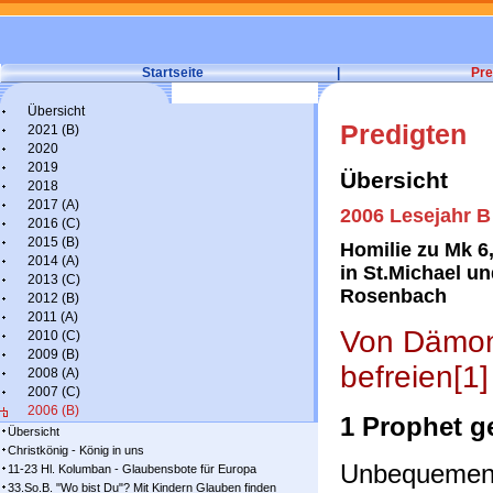
Startseite
|
Pre
Übersicht
Predigten
2021 (B)
2020
2019
Übersicht
2018
2017 (A)
2006 Lesejahr B
2016 (C)
2015 (B)
Homilie zu Mk 6
2014 (A)
in St.Michael un
2013 (C)
Rosenbach
2012 (B)
2011 (A)
Von Dämon
2010 (C)
2009 (B)
befreien[1]
2008 (A)
2007 (C)
2006 (B)
1 Prophet 
Übersicht
Christkönig - König in uns
Unbequemen 
11-23 Hl. Kolumban - Glaubensbote für Europa
33.So.B. "Wo bist Du"? Mit Kindern Glauben finden