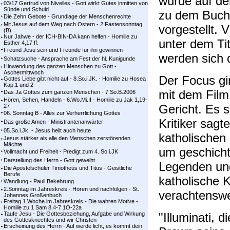
wurde auf de
03/17 Gertrud von Nivelles - Gott wirkt Gutes inmitten von
Sünde und Schuld
zu dem Buch 
Die Zehn Gebote - Grundlage der Menschenrechte
Mit Jesus auf dem Weg nach Ostern - 2.Fastensonntag
vorgestellt. 
(B)
Nur Jahwe - der ICH-BIN-DA kann helfen - Homilie zu
unter dem Ti
Esther 4,17 ff.
Freund Jesu sein und Freunde für ihn gewinnen
werden sich 
Schatzsuche - Ansprache am Fest der hl. Kunigunde
Hinwendung des ganzen Menschen zu Gott -
Aschermittwoch
Der Focus gi
Gottes Liebe gibt nicht auf - 8.So.i.JK. - Homilie zu Hosea
Kap.1 und 2
mit dem Film
Das Ja Gottes zum ganzen Menschen - 7.So.B.2006
Hören, Sehen, Handeln - 6.Wo.Mi.II - Homilie zu Jak 1,19-
Gericht. Es 
27
06. Sonntag B - Alles zur Verherrlichung Gottes
Kritiker sagt
Das große Amen - Ministrantenanwärter
05.So.i.Jk. - Jesus heilt auch heute
katholischen 
Jesus stärker als alle den Menschen zerstörenden
Mächte
um geschicht
Vollmacht und Freiheit - Predigt zum 4. So.i.JK
Darstellung des Herrn - Gott geweiht
Legenden un
Die Apostelschüler Timotheus und Titus - Geistliche
Berufe
katholische K
Wandlung - Pauli Bekehrung
2.Sonntag im Jahreskreis - Hören und nachfolgen - St.
verachtenswe
Johannes Großenbuch
Freitag 1.Woche im Jahreskreis - Die wahren Motive -
Homilie zu 1 Sam 8,4-7.1O-22a
Taufe Jesu - Die Gottesbeziehung, Aufgabe und Wirkung
"Illuminati, 
des Gottesknechtes und wir Christen
Erscheinung des Herrn - Auf werde licht, es kommt dein