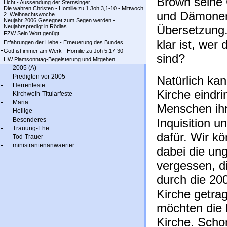
Brown seine 
Licht - Aussendung der Sternsinger
Die wahren Christen - Homilie zu 1 Joh 3,1-10 - Mittwoch
und Dämonen,
2. Weihnachtswoche
Neujahr 2006 Gesegnet zum Segen werden -
Neujahrspredigt in Rödlas
Übersetzung.
FZW Sein Wort genügt
klar ist, wer
Erfahrungen der Liebe - Erneuerung des Bundes
Gott ist immer am Werk - Homilie zu Joh 5,17-30
sind?
HW Plamsonntag-Begeisterung und Mitgehen
2005 (A)
Predigten vor 2005
Natürlich ka
Herrenfeste
Kirche eindri
Kirchweih-Titularfeste
Maria
Menschen ihre
Heilige
Besonderes
Inquisition 
Trauung-Ehe
dafür. Wir kö
Tod-Trauer
ministrantenanwaerter
dabei die un
vergessen, d
durch die 20
Kirche getra
möchten die 
Kirche. Scho